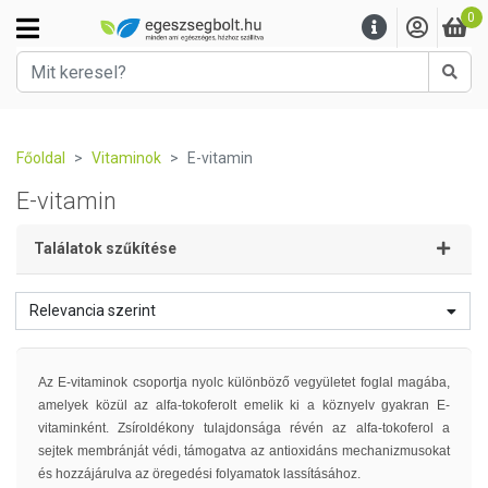
0
Kere
Főoldal
Vitaminok
E-vitamin
E-vitamin
Találatok szűkítése
Relevancia szerint
Az E-vitaminok csoportja nyolc különböző vegyületet foglal magába,
amelyek közül az alfa-tokoferolt emelik ki a köznyelv gyakran E-
vitaminként. Zsíroldékony tulajdonsága révén az alfa-tokoferol a
sejtek membránját védi, támogatva az antioxidáns mechanizmusokat
és hozzájárulva az öregedési folyamatok lassításához.