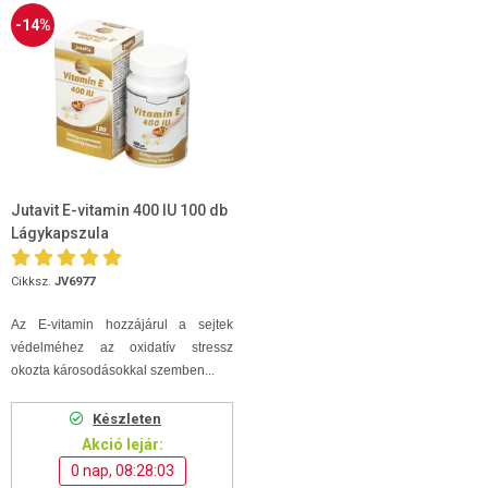
-14%
Jutavit E-vitamin 400 IU 100 db
Lágykapszula
Cikksz.
JV6977
Az E-vitamin hozzájárul a sejtek
védelméhez az oxidatív stressz
okozta károsodásokkal szemben...
Készleten
Akció lejár:
0 nap, 08:28:03