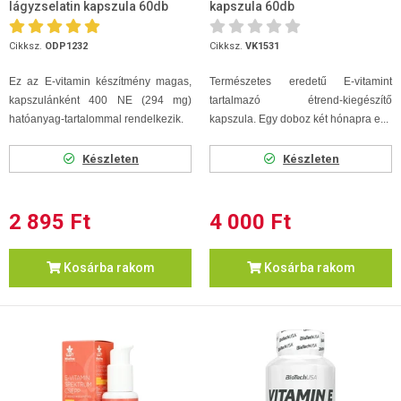
lágyzselatin kapszula 60db
kapszula 60db
Cikksz.
ODP1232
Cikksz.
VK1531
Ez az E-vitamin készítmény magas,
Természetes eredetű E-vitamint
kapszulánként 400 NE (294 mg)
tartalmazó étrend-kiegészítő
hatóanyag-tartalommal rendelkezik.
kapszula. Egy doboz két hónapra e...
Készleten
Készleten
2 895 Ft
4 000 Ft
Kosárba rakom
Kosárba rakom