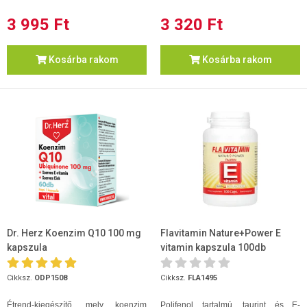
3 995 Ft
3 320 Ft
Kosárba rakom
Kosárba rakom
Dr. Herz Koenzim Q10 100 mg
Flavitamin Nature+Power E
kapszula
vitamin kapszula 100db
Cikksz.
ODP1508
Cikksz.
FLA1495
Étrend-kiegészítő, mely koenzim
Polifenol tartalmú, taurint és E-