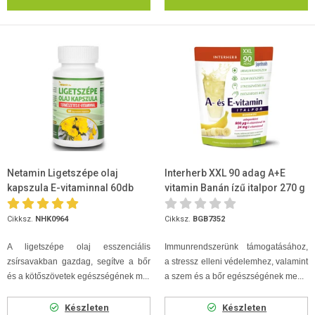
Netamin Ligetszépe olaj
Interherb XXL 90 adag A+E
kapszula E-vitaminnal 60db
vitamin Banán ízű italpor 270 g
Cikksz.
NHK0964
Cikksz.
BGB7352
A ligetszépe olaj esszenciális
Immunrendszerünk támogatásához,
zsírsavakban gazdag, segítve a bőr
a stressz elleni védelemhez, valamint
és a kötőszövetek egészségének m...
a szem és a bőr egészségének me...
Készleten
Készleten