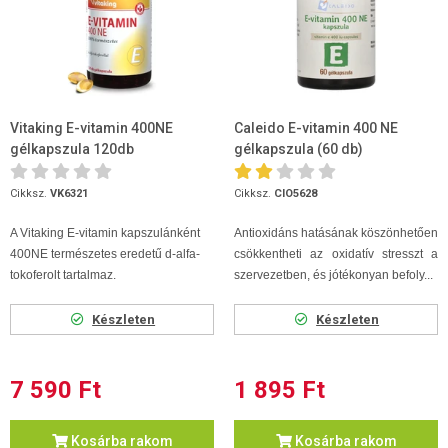
Vitaking E-vitamin 400NE
Caleido E-vitamin 400 NE
gélkapszula 120db
gélkapszula (60 db)
Cikksz.
VK6321
Cikksz.
CIO5628
A Vitaking E-vitamin kapszulánként
Antioxidáns hatásának köszönhetően
400NE természetes eredetű d-alfa-
csökkentheti az oxidatív stresszt a
tokoferolt tartalmaz.
szervezetben, és jótékonyan befoly...
Készleten
Készleten
7 590 Ft
1 895 Ft
Kosárba rakom
Kosárba rakom