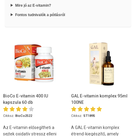
Mire jó az E-vitamin?
Fontos tudnivalók a pótlásról
BioCo E-vitamin 400 IU
GAL E-vitamin komplex 95ml
kapszula 60 db
100NE
Cikksz.
BioCo2522
Cikksz.
ST1895
Az E-vitamin elősegítheti a
A GAL E-vitamin komplex
sejtek oxidatív stressz elleni
étrend-kiegészítő, amely