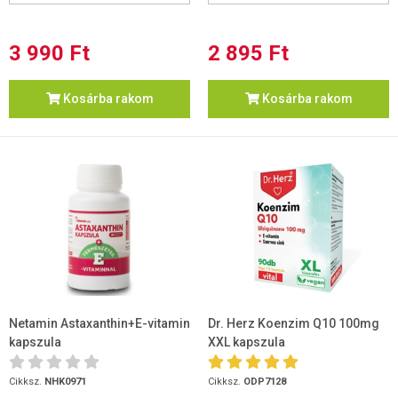
3 990 Ft
2 895 Ft
Kosárba rakom
Kosárba rakom
Netamin Astaxanthin+E-vitamin
Dr. Herz Koenzim Q10 100mg
kapszula
XXL kapszula
Cikksz.
NHK0971
Cikksz.
ODP7128