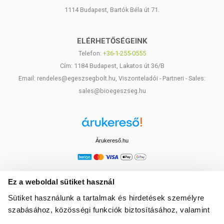
1114 Budapest, Bartók Béla út 71.
ELÉRHETŐSÉGEINK
Telefon:
+36-1-255-0555
Cím: 1184 Budapest, Lakatos út 36/B
Email: rendeles@egeszsegbolt.hu, Viszonteladói - Partneri - Sales:
sales@bioegeszseg.hu
Árukereső.hu
Ez a weboldal sütiket használ
Sütiket használunk a tartalmak és hirdetések személyre
szabásához, közösségi funkciók biztosításához, valamint
weboldalforgalmunk elemzéséhez. Ezenkívül közösségi