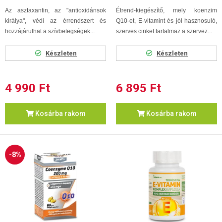
Az asztaxantin, az "antioxidánsok
Étrend-kiegészítő, mely koenzim
királya", védi az érrendszert és
Q10-et, E-vitamint és jól hasznosuló,
hozzájárulhat a szívbetegségek...
szerves cinket tartalmaz a szervez...
Készleten
Készleten
4 990 Ft
6 895 Ft
Kosárba rakom
Kosárba rakom
-8%