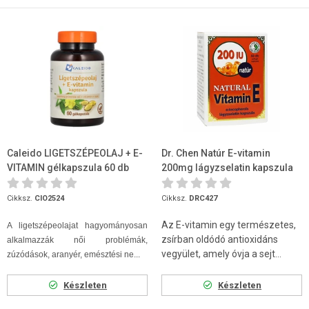
Caleido LIGETSZÉPEOLAJ + E-
Dr. Chen Natúr E-vitamin
VITAMIN gélkapszula 60 db
200mg lágyzselatin kapszula
60 db
Cikksz.
CIO2524
Cikksz.
DRC427
Az E-vitamin egy természetes,
A ligetszépeolajat hagyományosan
zsírban oldódó antioxidáns
alkalmazzák női problémák,
vegyület, amely óvja a sejt...
zúzódások, aranyér, emésztési ne...
Készleten
Készleten