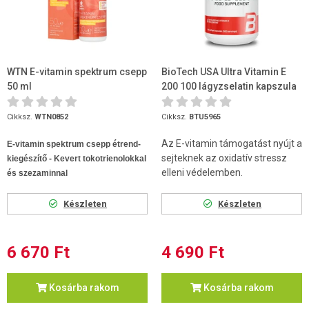
WTN E-vitamin spektrum csepp
BioTech USA Ultra Vitamin E
50 ml
200 100 lágyzselatin kapszula
Cikksz.
WTN0852
Cikksz.
BTU5965
Az E-vitamin támogatást nyújt a
E-vitamin spektrum csepp étrend-
sejteknek az oxidatív stressz
kiegészítő - Kevert tokotrienolokkal
elleni védelemben.
és szezaminnal
Készleten
Készleten
6 670 Ft
4 690 Ft
Kosárba rakom
Kosárba rakom