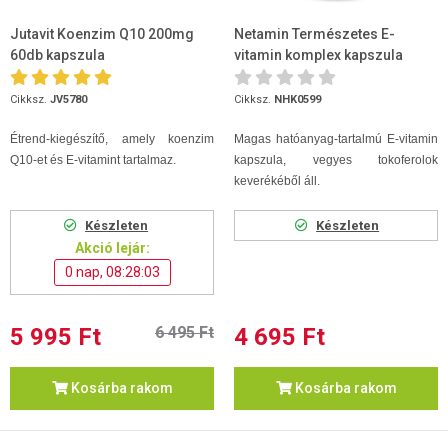
Jutavit Koenzim Q10 200mg
Netamin Természetes E-
60db kapszula
vitamin komplex kapszula
60db
Cikksz.
JV5780
Cikksz.
NHK0599
Étrend-kiegészítő, amely koenzim
Magas hatóanyag-tartalmú E-vitamin
Q10-et és E-vitamint tartalmaz.
kapszula, vegyes tokoferolok
keverékéből áll.
Készleten
Készleten
Akció lejár:
0 nap, 08:28:03
5 995 Ft
6 495 Ft
4 695 Ft
Kosárba rakom
Kosárba rakom