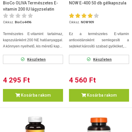
BioCo OLIVA Természetes E-
NOW E-400 50 db gélkapszula
vitamin 200 IU lágyzselatin
kapszula 60 db
Cikksz.
BioCo4496
Cikksz.
NOW909
Természetes E-vitamint tartalmaz,
Ez a természetes E-vitamin
kapszulánként 200 NE hatóanyaggal.
antioxidánsként semlegesíti a
A könnyen nyelhető, kis méretű kap...
sejteket károsító szabad gyököket,...
Készleten
Készleten
4 295 Ft
4 560 Ft
Kosárba rakom
Kosárba rakom