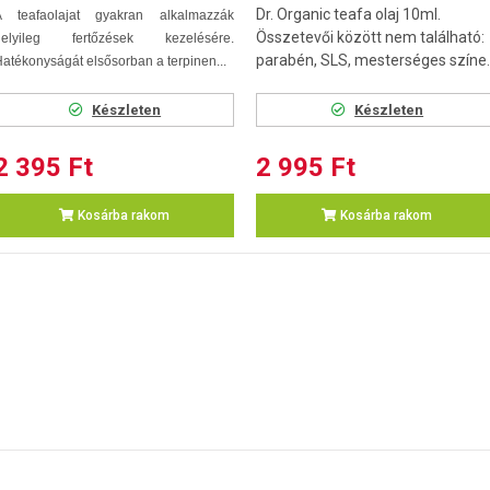
Dr. Organic teafa olaj 10ml.
A teafaolajat gyakran alkalmazzák
Összetevői között nem található:
helyileg fertőzések kezelésére.
parabén, SLS, mesterséges színe..
atékonyságát elsősorban a terpinen...
Készleten
Készleten
2 395 Ft
2 995 Ft
Kosárba rakom
Kosárba rakom