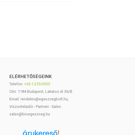
ELÉRHETŐSÉGEINK
Telefon:
+36-1-255-0555
Cím: 1184 Budapest, Lakatos út 36/B
Email: rendeles@egeszsegbolt.hu,
Viszonteladói - Partneri - Sales:
sales@bioegeszseg.hu