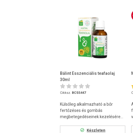
Bálint Esszenciális teafaolaj
30ml
Cikksz.
BCS5447
C
Külsőleg alkalmazható a bőr
A
fertőzéses és gombás
megbetegedéseinek kezelésére...
Készleten