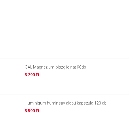
GAL Magnézium-biszglicinát 90db
5 290 Ft
Huminiqum huminsav alapú kapszula 120 db
5 590 Ft