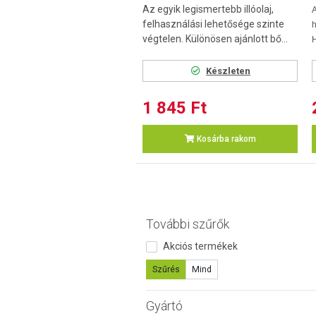
Az egyik legismertebb illóolaj,
felhasználási lehetősége szinte
végtelen. Különösen ajánlott bő...
H
Készleten
1 845 Ft
Kosárba rakom
További szűrők
Akciós termékek
Szűrés
Mind
Gyártó