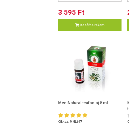
3 595 Ft
Kosárba rakom
MediNatural teafaolaj 5 ml
Cikksz.
MNL647
C