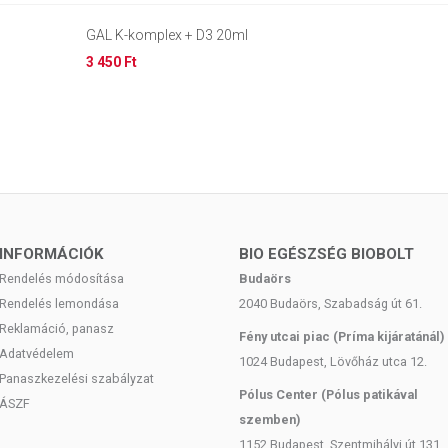
GAL K-komplex + D3 20ml
3 450 Ft
INFORMÁCIÓK
BIO EGÉSZSÉG BIOBOLT
Rendelés módosítása
Budaörs
Rendelés lemondása
2040 Budaörs, Szabadság út 61.
Reklamáció, panasz
Fény utcai piac (Príma kijáratánál)
Adatvédelem
1024 Budapest, Lövőház utca 12.
Panaszkezelési szabályzat
Pólus Center (Pólus patikával
ÁSZF
szemben)
1152 Budapest, Szentmihályi út 131.