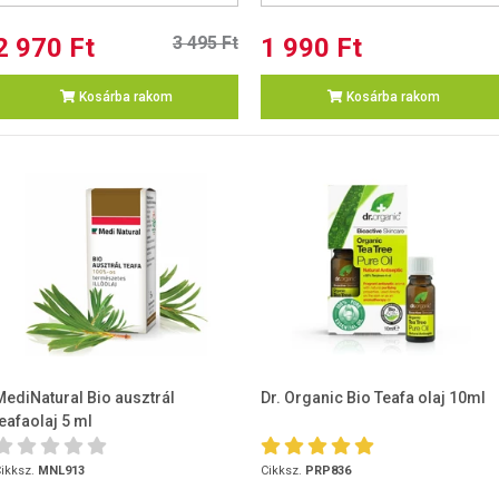
2 970 Ft
3 495 Ft
1 990 Ft
Kosárba rakom
Kosárba rakom
MediNatural Bio ausztrál
Dr. Organic Bio Teafa olaj 10ml
teafaolaj 5 ml
ikksz.
MNL913
Cikksz.
PRP836