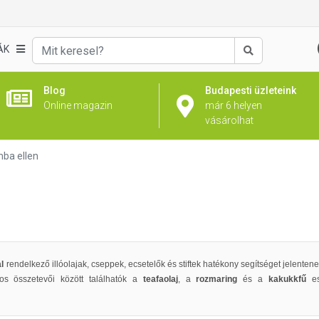
ÁK
Keresés
Blog
Budapesti üzleteink
Online magazin
már 6 helyen
vásárolhat
ba ellen
al
rendelkező illóolajak, cseppek, ecsetelők és stiftek hatékony segítséget jelenten
os összetevői között találhatók a
teafaolaj
, a
rozmaring
és a
kakukkfű
e