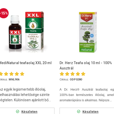
-15%
MediNatural teafaolaj XXL 20 ml
Dr. Herz Teafa olaj 10 ml - 100%
Ausztrál
ikksz.
MNL906
Cikksz.
ODP0280
z egyik legismertebb illóolaj,
A Dr. Herz® Ausztrál teafaolaj eg
felhasználási lehetősége szinte
100%-ban természetes illóolaj, amel
végtelen. Különösen ajánlott bő...
aromaterápiára is alkalmas. Népsze...
Készleten
Készleten