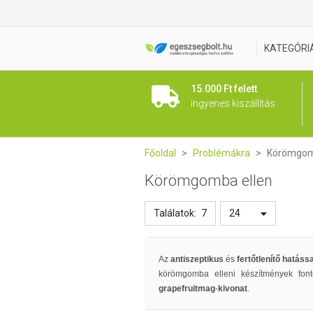
KATEGÓRI
15.000 Ft felett
ingyenes kiszállítás
Főoldal
Problémákra
Körömgom
Körömgomba ellen
Találatok:
7
24
Az
antiszeptikus
és
fertőtlenítő hatáss
körömgomba elleni készítmények font
grapefruitmag
-
kivonat
.