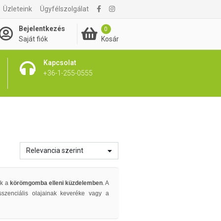
Üzleteink
Ügyfélszolgálat
Bejelentkezés
0
Kosár
Saját fiók
Kapcsolat
+36-1-255-0555
Relevancia szerint
ek a
körömgomba elleni küzdelemben
. A
sszenciális olajainak keveréke vagy a