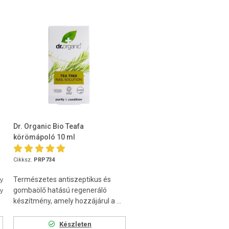
Dr. Organic Bio Teafa
körömápoló 10 ml
Cikksz.
PRP734
Természetes antiszeptikus és
y
gombaölő hatású regeneráló
y
készítmény, amely hozzájárul a ...
Készleten