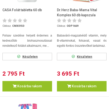
CASA Folát tabletta 60 db
Dr.Herz Baba-Mama Vital
Komplex 60 db kapszula
Cikksz.
CMX0150
Cikksz.
ODP1669
Folsav szedése helyett érdemes a
Babaváró-magzatvédő vitamin, mely
kedvezőbb biohasznosulással
B-vitaminokat, folsavat, vasat és
rendelkező folátot alkalmazni, me...
egyéb fontos összetevőket tartalmaz.
Készleten
Készleten
2 795 Ft
3 695 Ft
Kosárba rakom
Kosárba rakom