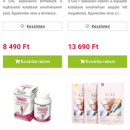
A GAL Babaváró® termékünk a
A GAL+ Babaváró vitamin a legújabb
legfrissebb kutatások eredményeire
kutatások eredményei alapján lett
épül, figyelembe véve a természe...
megalkotva, figyelembe véve a t...
Készleten
Készleten
8 490 Ft
13 690 Ft
Kosárba rakom
Kosárba rakom