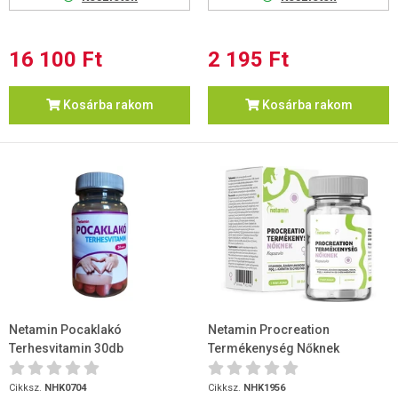
16 100 Ft
2 195 Ft
Kosárba rakom
Kosárba rakom
Netamin Pocaklakó
Netamin Procreation
Terhesvitamin 30db
Termékenység Nőknek
Kapszula 60 db
Cikksz.
NHK0704
Cikksz.
NHK1956