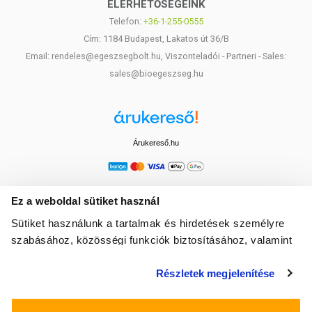
ELÉRHETŐSÉGEINK
Telefon:
+36-1-255-0555
Cím: 1184 Budapest, Lakatos út 36/B
Email: rendeles@egeszsegbolt.hu, Viszonteladói - Partneri - Sales:
sales@bioegeszseg.hu
Árukereső.hu
Ez a weboldal sütiket használ
Sütiket használunk a tartalmak és hirdetések személyre
szabásához, közösségi funkciók biztosításához, valamint
weboldalforgalmunk elemzéséhez. Ezenkívül közösségi
Részletek megjelenítése
média-, hirdető- és elemező partnereinkkel megosztjuk az
Ön weboldalhasználatra vonatkozó adatait, akik
kombinálhatják az adatokat más olyan adatokkal,