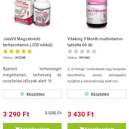
JutaVit Magzatvédő
Vitaking 9 Month multivitamin
terhesvitamin (JÓD nélkül)
tabletta 60 db
filmtabletta 60db
Cikksz.
JV3298
Cikksz.
VK1463
Ajánlott terhességet
A „9 hónap” multivitamin egy komplex
megelőzően, terhesség és
készítmény, amely támogatást
szoptatási időszak alatt. Vi...
nyújthat a várandósság alatt szü...
Készleten
Készleten
3 290 Ft
3 595 Ft
3 430 Ft