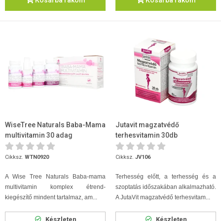
Kosárba rakom
Kosárba rakom
WiseTree Naturals Baba-Mama
Jutavit magzatvédő
multivitamin 30 adag
terhesvitamin 30db
Cikksz.
WTN0920
Cikksz.
JV106
A Wise Tree Naturals Baba-mama
Terhesség előtt, a terhesség és a
multivitamin komplex étrend-
szoptatás időszakában alkalmazható.
kiegészítő mindent tartalmaz, am...
A JutaVit magzatvédő terhesvitam...
Készleten
Készleten