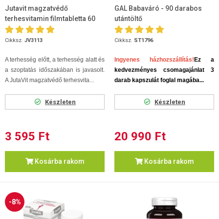
Jutavit magzatvédő
GAL Babaváró - 90 darabos
terhesvitamin filmtabletta 60
utántöltő
db
Cikksz.
JV3113
Cikksz.
ST1796
A terhesség előtt, a terhesség alatt és
Ingyenes házhozszállítás!
Ez a
a szoptatás időszakában is javasolt.
kedvezményes csomagajánlat 3
A JutaVit magzatvédő terhesvita...
darab kapszulát foglal magába...
Készleten
Készleten
3 595 Ft
20 990 Ft
Kosárba rakom
Kosárba rakom
-8%