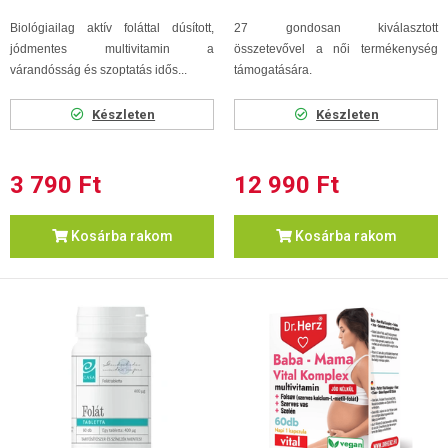
Biológiailag aktív foláttal dúsított,
27 gondosan kiválasztott
jódmentes multivitamin a
összetevővel a női termékenység
várandósság és szoptatás idős...
támogatására.
Készleten
Készleten
3 790 Ft
12 990 Ft
Kosárba rakom
Kosárba rakom