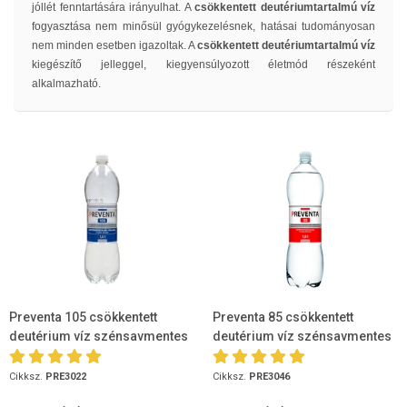
jóllét fenntartására irányulhat. A
csökkentett deutériumtartalmú víz
fogyasztása nem minősül gyógykezelésnek, hatásai tudományosan
nem minden esetben igazoltak. A
csökkentett deutériumtartalmú víz
kiegészítő jelleggel, kiegyensúlyozott életmód részeként
alkalmazható.
Preventa 105 csökkentett
Preventa 85 csökkentett
deutérium víz szénsavmentes
deutérium víz szénsavmentes
1,5l
1,5l
Cikksz.
PRE3022
Cikksz.
PRE3046