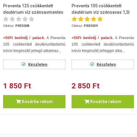
Preventa 125 csökkentett
Preventa 105 csökkentett
deutérium víz szénsavmentes
deutérium víz szénsavas 1,5l
1,5l
Cikksz.
PRE3008
Cikksz.
PRE3039
+50Ft betétdíj / palack.
A Preventa
+50Ft betétdíj / palack.
A Preventa
105 csökkentett deutériumtartalmú
105 csökkentett deutériumtartalmú
ivóvíz kiegészítő jellegű alkalmaz...
ivóvíz kiegészítő jelleggel alka...
Készleten
Készleten
1 850 Ft
2 850 Ft
Kosárba rakom
Kosárba rakom