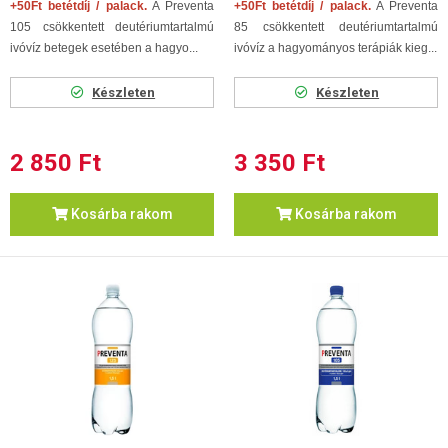
+50Ft betétdíj / palack.
A Preventa
+50Ft betétdíj / palack.
A Preventa
105 csökkentett deutériumtartalmú
85 csökkentett deutériumtartalmú
ivóvíz betegek esetében a hagyo...
ivóvíz a hagyományos terápiák kieg...
Készleten
Készleten
2 850 Ft
3 350 Ft
Kosárba rakom
Kosárba rakom