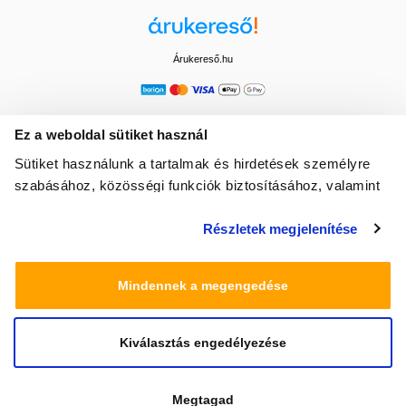
Árukereső.hu
Ez a weboldal sütiket használ
Sütiket használunk a tartalmak és hirdetések személyre
szabásához, közösségi funkciók biztosításához, valamint
weboldalforgalmunk elemzéséhez. Ezenkívül közösségi
Részletek megjelenítése
média-, hirdető- és elemező partnereinkkel megosztjuk az
Ön weboldalhasználatra vonatkozó adatait, akik
kombinálhatják az adatokat más olyan adatokkal,
Mindennek a megengedése
amelyeket Ön adott meg számukra vagy az Ön által
használt más szolgáltatásokból gyűjtöttek.
Kiválasztás engedélyezése
© 2025 Minden jog fenntartva egeszsegbolt.hu
Megtagad