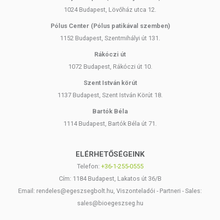
1024 Budapest, Lövőház utca 12.
Pólus Center (Pólus patikával szemben)
1152 Budapest, Szentmihályi út 131.
Rákóczi út
1072 Budapest, Rákóczi út 10.
Szent István körút
1137 Budapest, Szent István Körút 18.
Bartók Béla
1114 Budapest, Bartók Béla út 71.
ELÉRHETŐSÉGEINK
Telefon:
+36-1-255-0555
Cím: 1184 Budapest, Lakatos út 36/B
Email: rendeles@egeszsegbolt.hu, Viszonteladói - Partneri - Sales:
sales@bioegeszseg.hu