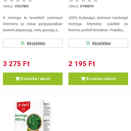
Cikksz.
OGQ7823
Cikksz.
DYB6539
A moringa fa leveléből származó
100% tisztaságú, prémium minőségű
őrlemény az indiai gyógyászatban
moringa őrlemény, szárított és
kedvelt alapanyag, mely gazdag a...
finomra porított formában. Praktiku...
Készleten
Készleten
3 275 Ft
2 195 Ft
Kosárba rakom
Kosárba rakom