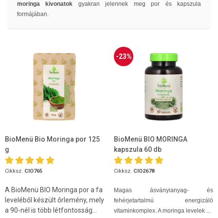
moringa kivonatok
gyakran jelennek meg por és kapszula
formájában.
-23%
BioMenü Bio Moringa por 125
BioMenü BIO MORINGA
g
kapszula 60 db
Cikksz.
CIO765
Cikksz.
CIO2678
A BioMenü BIO Moringa por a fa
Magas ásványianyag- és
leveléből készült őrlemény, mely
fehérjetartalmú energizáló
a 90-nél is több létfontosság...
vitaminkomplex. A moringa levelek ...