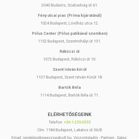
2040 Budaörs, Szabadság út 61.
Fény utcai piac (Príma kijáratánál)
1024 Budapest, Lövőház utca 12.
Pólus Center (Pólus patikával szemben)
1152 Budapest, Szentmihályi út 131.
Rákóczi út
1072 Budapest, Rákóczi út 10.
Szent István körút
1137 Budapest, Szent István Körút 18.
Bartók Béla
1114 Budapest, Bartók Béla út 71.
ELÉRHETŐSÉGEINK
Telefon:
+36-1-255-0555
Cím: 1184 Budapest, Lakatos út 36/B
Email: rendeles@egeszsegbolt.hu, Viszonteladói - Partneri - Sales: