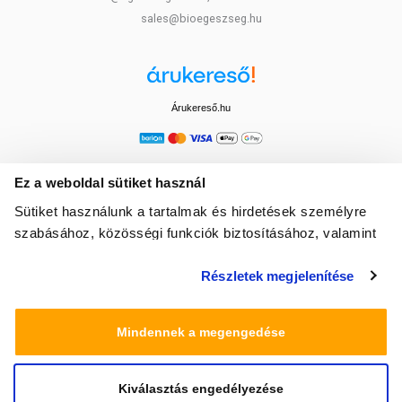
sales@bioegeszseg.hu
Árukereső.hu
Ez a weboldal sütiket használ
Sütiket használunk a tartalmak és hirdetések személyre
szabásához, közösségi funkciók biztosításához, valamint
weboldalforgalmunk elemzéséhez. Ezenkívül közösségi
Részletek megjelenítése
média-, hirdető- és elemező partnereinkkel megosztjuk az
Ön weboldalhasználatra vonatkozó adatait, akik
kombinálhatják az adatokat más olyan adatokkal,
Mindennek a megengedése
amelyeket Ön adott meg számukra vagy az Ön által
használt más szolgáltatásokból gyűjtöttek.
Kiválasztás engedélyezése