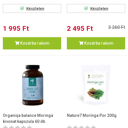
Készleten
Készleten
1 995 Ft
2 495 Ft
3 260 Ft
Kosárba rakom
Kosárba rakom
Organiqa balance Moringa
Nature7 Moringa Por 200g
kivonat kapszula 60 db