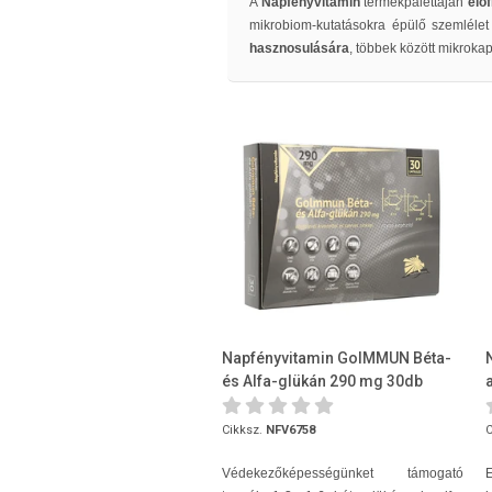
A
Napfényvitamin
termékpalettáján
élő
mikrobiom-kutatásokra épülő szemlélet
hasznosulására
, többek között mikrokap
Napfényvitamin GoIMMUN Béta-
és Alfa-glükán 290 mg 30db
Cikksz.
NFV6758
C
Védekezőképességünket támogató
E