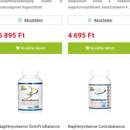
hisztaminérzékenység esetén is
magnézium forma a hatékon
iztonságosan fogyasztható.
magnéziumpótlásért, kapszulánként 4..
Készleten
Készleten
5 895 Ft
4 695 Ft
Kosárba rakom
Kosárba rakom
Napfényvitamin SlimProBalance
Napfényvitamin Colonbalance