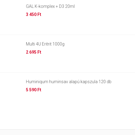
GAL K-komplex + D3 20ml
3 450 Ft
Multi 4U Eritrit 1000g
2 695 Ft
Huminiqum huminsav alapú kapszula 120 db
5 590 Ft