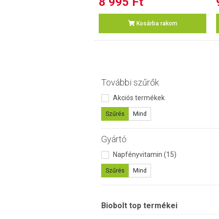
8 995 Ft
Kosárba rakom
További szűrők
Akciós termékek
Szűrés
Mind
Gyártó
Napfényvitamin (15)
Szűrés
Mind
Biobolt top termékei