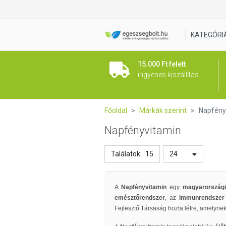
KATEGÓRI
15.000 Ft felett
ingyenes kiszállítás
Főoldal
Márkák szerint
Napfény
Napfényvitamin
Találatok:
15
24
A
Napfényvitamin
egy
magyarországi
emésztőrendszer
, az
immunrendsze
Fejlesztő Társaság hozta létre, amelyne