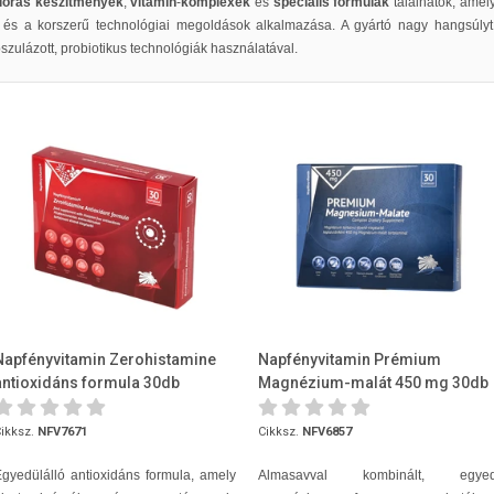
flórás készítmények
,
vitamin
-
komplexek
és
speciális formulák
találhatók, amel
 és a korszerű technológiai megoldások alkalmazása. A gyártó nagy hangsúlyt
szulázott, probiotikus technológiák használatával.
Napfényvitamin Zerohistamine
Napfényvitamin Prémium
antioxidáns formula 30db
Magnézium-malát 450 mg 30db
ikksz.
NFV7671
Cikksz.
NFV6857
gyedülálló antioxidáns formula, amely
Almasavval kombinált, egyed