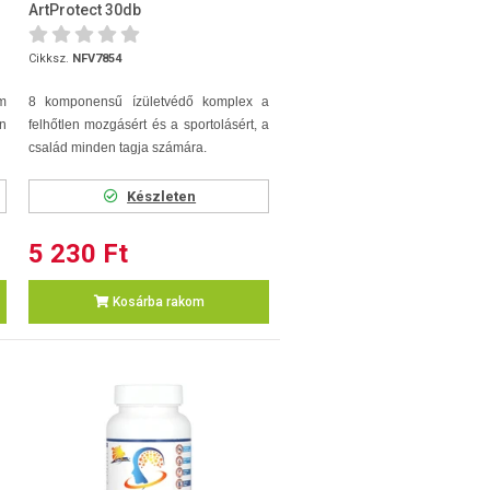
ArtProtect 30db
Cikksz.
NFV7854
m
8 komponensű ízületvédő komplex a
an
felhőtlen mozgásért és a sportolásért, a
család minden tagja számára.
Készleten
5 230 Ft
Kosárba rakom