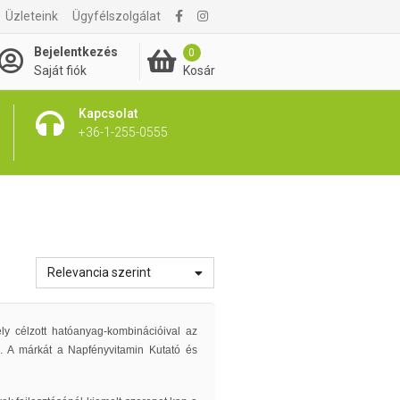
Üzleteink
Ügyfélszolgálat
Bejelentkezés
0
Kosár
Saját fiók
Kapcsolat
+36-1-255-0555
Relevancia szerint
mely célzott hatóanyag-kombinációival az
. A márkát a Napfényvitamin Kutató és