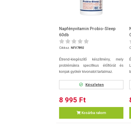
Napfényvitamin Probio-Sleep
60db
Cikksz.
NFV7892
C
Étrend-kiegészítő készítmény, mely
problémákra specifikus élőflórát és
konjak gyökér kivonatot tartalmaz.
b
Készleten
8 995 Ft
Kosárba rakom