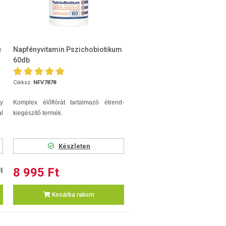
e
Napfényvitamin Pszichobiotikum
60db
Cikksz.
NFV7878
y
Komplex élőflórát tartalmazó étrend-
l
kiegészítő termék.
Készleten
t
8 995 Ft
Kosárba rakom