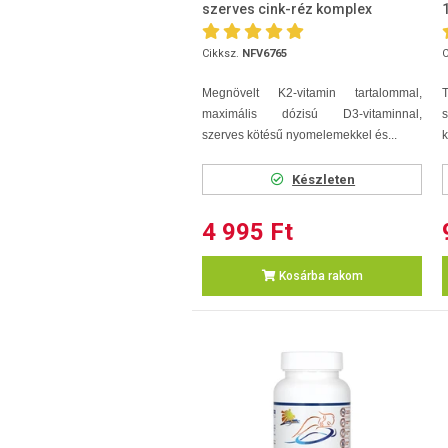
szerves cink-réz komplex
prebiotikummal 30db
Cikksz.
NFV6765
C
Megnövelt K2-vitamin tartalommal,
T
maximális dózisú D3-vitaminnal,
szerves kötésű nyomelemekkel és...
k
Készleten
4 995 Ft
Kosárba rakom