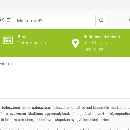
ÁK
Keresés
Blog
Budapesti üzleteink
Online magazin
már 6 helyen
vásárolhat
vitamin
 fejlesztésű
és
forgalmazású
, fejlesztésorientált étrend-kiegészítő márka, a
r
és a
szervezet általános egyensúlyának
támogatását helyezi a középpontba
k fő fókusza a modern, tudományos alapokon nyugvó termékfejlesztés.