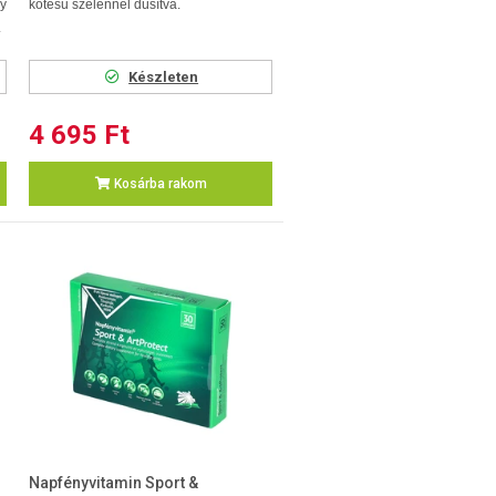
y
kötésű szelénnel dúsítva.
.
Készleten
4 695 Ft
Kosárba rakom
Napfényvitamin Sport &