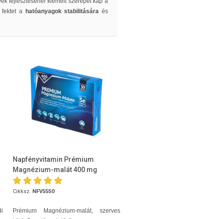
yek fejlesztésénél kiemelt szerepet kap a
 fektet a
hatóanyagok stabilitására
és
Napfényvitamin Prémium
Magnézium-malát 400 mg
szerves kötésű szelénnel 80 m...
Cikksz.
NFV5550
i
Prémium Magnézium-malát, szerves