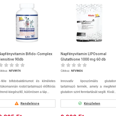
Napfényvitamin Bifido-Complex
Napfényvitamin LIPOsomal
Sensitive 90db
Glutathione 1000 mg 60 db
ikksz.
NFV8974
Cikksz.
NFV8656
-féle bifidobaktériumot és kíméletes
Innovatív liposzómális glutation
lükomannán rostot tartalmazó élőflórás
tartalmazó termék, amely a megfelel
trend-kiegészítő, különösen a táp...
glutation szint fenntartását segíti. Kivál..
Rendelésre
Készleten