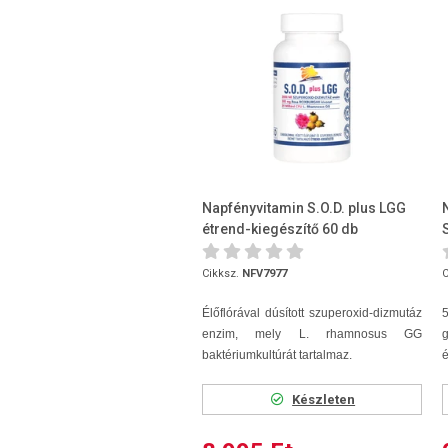
Napfényvitamin S.O.D. plus LGG
étrend-kiegészítő 60 db
Cikksz.
NFV7977
C
Élőflórával dúsított szuperoxid-dizmutáz
5
enzim, mely L. rhamnosus GG
g
baktériumkultúrát tartalmaz.
é
Készleten