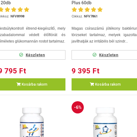
120db
Plus 60db
ikksz.
NFV8998
Cikksz.
NFV7861
estsúlykontroll étrend-kiegészítő, mely
Magas csíraszámú jótékony baktériu
szabadalommal védett élőflórát és
törzseket tartalmaz, melyek igazolt
íméletes glükomannán rostot tartalmaz.
javíthatják az irritábilis bél szindr...
Készleten
Készleten
9 795 Ft
9 395 Ft
Kosárba rakom
Kosárba rakom
-6%