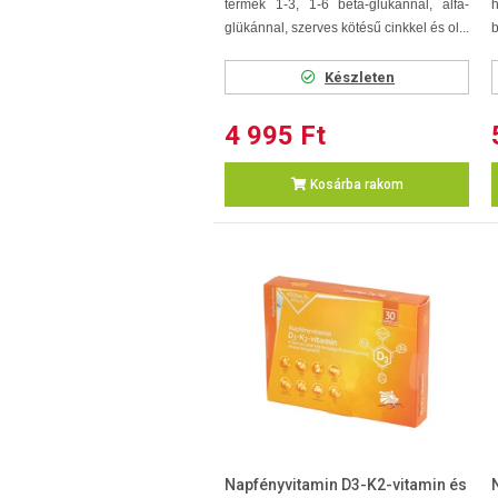
termék 1-3, 1-6 béta-glükánnal, alfa-
glükánnal, szerves kötésű cinkkel és ol...
b
Készleten
4 995 Ft
Kosárba rakom
Napfényvitamin D3-K2-vitamin és