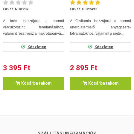
kapszula
60 db
Cikksz.
NOW207
Cikksz.
ODP2499
A króm hozzájárul a normál
A C-vitamin hozzájárul a normál
vércukorszint fenntartásához,
energiatermelő anyagcsere-
valamint részt vesz a makrotápanya...
folyamatokhoz, valamint a sejte...
Készleten
Készleten
3 395 Ft
2 895 Ft
Kosárba rakom
Kosárba rakom
SZÁLLÍTÁSI INFORMÁCIÓK