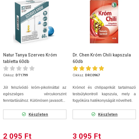
Natur Tanya Szerves Króm
Dr. Chen Króm Chili kapszula
tabletta 60db
60db
Cikksz.
DT1799
Cikksz.
DRC0967
Jól felszívódó króm-pikolináttal az
Krómot és chilipaprikát tartalmazó
egészséges vércukorszint
testsúlykontroll kapszula, mely a
fenntartásához. Különösen javasolt...
fogyókúra hatékonyságát növelheti.
Készleten
Készleten
2 095 Ft
3 095 Ft