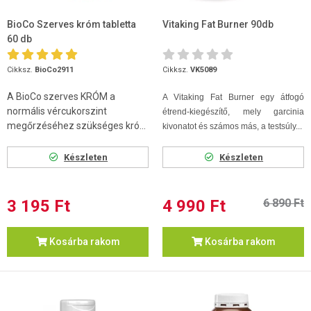
BioCo Szerves króm tabletta
Vitaking Fat Burner 90db
60 db
Cikksz.
BioCo2911
Cikksz.
VK5089
A BioCo szerves KRÓM a
A Vitaking Fat Burner egy átfogó
normális vércukorszint
étrend-kiegészítő, mely garcinia
megőrzéséhez szükséges kró...
kivonatot és számos más, a testsúly...
Készleten
Készleten
3 195 Ft
4 990 Ft
6 890 Ft
Kosárba rakom
Kosárba rakom