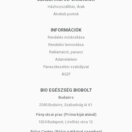
Házhozszállítás, Árak
Átvételi pontok
INFORMÁCIÓK
Rendelés módosítása
Rendelés lemondása
Reklamáció, panasz
Adatvédelem
Panaszkezelési szabályzat
ÁSZF
BIO EGÉSZSÉG BIOBOLT
Budaörs
2040 Budaörs, Szabadság út 61.
Fény utcai piac (Príma kijáratánál)
1024 Budapest, Lövőház utca 12.
Pólus Center (Pólus patikával szemben)