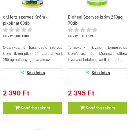
dr.Herz szerves Króm-
Bioheal Szerves króm 250µg
pikolinát 60db
70db
Cikksz.
ODP1188
Cikksz.
ETP1879
Organikus, jól hasznosuló szerves
Termékünk kiváló természetes
króm (króm-pikolinát) tablettánként
krómforrást és Moringa olifera
250 µg hatóanyagot tartalmaz.
kivonatot tartalmaz, amit a jobb fe...
Készleten
Készleten
2 390 Ft
2 395 Ft
Kosárba rakom
Kosárba rakom