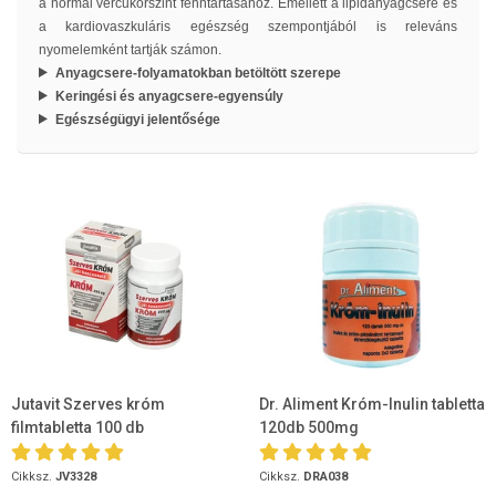
a normál vércukorszint fenntartásához. Emellett a lipidanyagcsere és
a kardiovaszkuláris egészség szempontjából is releváns
nyomelemként tartják számon.
Anyagcsere-folyamatokban betöltött szerepe
Keringési és anyagcsere-egyensúly
Egészségügyi jelentősége
Jutavit Szerves króm
Dr. Aliment Króm-Inulin tabletta
filmtabletta 100 db
120db 500mg
Cikksz.
JV3328
Cikksz.
DRA038