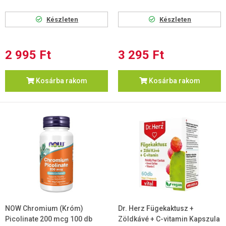
Készleten
Készleten
2 995 Ft
3 295 Ft
Kosárba rakom
Kosárba rakom
NOW Chromium (Króm)
Dr. Herz Fügekaktusz +
Picolinate 200 mcg 100 db
Zöldkávé + C-vitamin Kapszula