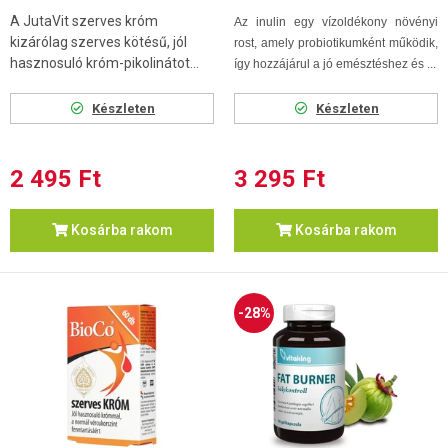
A JutaVit szerves króm
Az inulin egy vízoldékony növényi
kizárólag szerves kötésű, jól
rost, amely probiotikumként működik,
hasznosuló króm-pikolinátot...
így hozzájárul a jó emésztéshez és ...
Készleten
Készleten
2 495 Ft
3 295 Ft
Kosárba rakom
Kosárba rakom
-28%