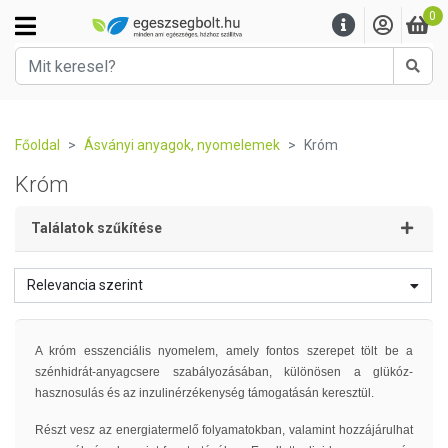
0
Kere
Főoldal
Ásványi anyagok, nyomelemek
Króm
Króm
Találatok szűkítése
Relevancia szerint
A króm esszenciális nyomelem, amely fontos szerepet tölt be a
szénhidrát-anyagcsere szabályozásában, különösen a glükóz-
hasznosulás és az inzulinérzékenység támogatásán keresztül.
Részt vesz az energiatermelő folyamatokban, valamint hozzájárulhat