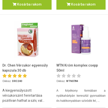
Kosárba rakom
Kosárba rakom
Dr. Chen Vércukor egyensúly
WTN Króm komplex csepp
kapszula 30 db
50ml
Cikksz.
DRC240
Cikksz.
WTN0784
A kiegyensúlyozott
A folyékony formában a
vércukorszint fenntartása
nyálkahártyán keresztül gyorsabban
pozitívan hathat a szív, val...
és hatékonyabban szívódik fel, ...