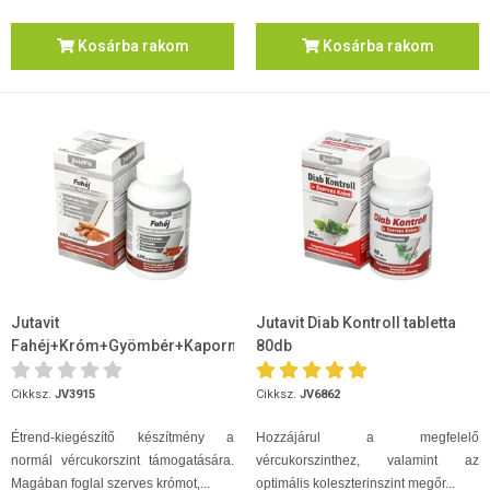
Kosárba rakom
Kosárba rakom
Jutavit
Jutavit Diab Kontroll tabletta
Fahéj+Króm+Gyömbér+Kapormag
80db
120 db Filmtabletta
Cikksz.
JV3915
Cikksz.
JV6862
Étrend-kiegészítő készítmény a
Hozzájárul a megfelelő
normál vércukorszint támogatására.
vércukorszinthez, valamint az
Magában foglal szerves krómot,...
optimális koleszterinszint megőr...