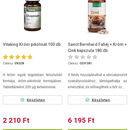
Vitaking Króm pikolinát 100 db
Sanct Bernhard Fahéj + Króm +
Cink kapszula 180 db
Cikksz.
VK028
Cikksz.
ODP381
A króm egyik legjobban felszívódó
A fahéj hozzájárulhat a vércukorszint
formája, króm-pikolinát formájában.
szabályozásához, támogathatja az
Tablettánként 200 μg tartalommal.
emésztést, és elősegítheti a bőr sz...
Készleten
Készleten
2 210 Ft
6 195 Ft