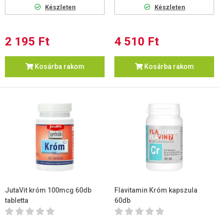
Készleten
Készleten
2 195 Ft
4 510 Ft
Kosárba rakom
Kosárba rakom
JutaVit króm 100mcg 60db
Flavitamin Króm kapszula
tabletta
60db