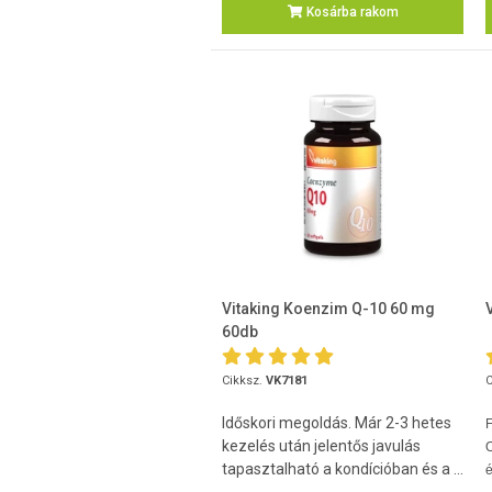
Kosárba rakom
Vitaking Koenzim Q-10 60 mg
60db
Cikksz.
VK7181
C
Időskori megoldás. Már 2-3 hetes
kezelés után jelentős javulás
O
tapasztalható a kondícióban és a ...
é