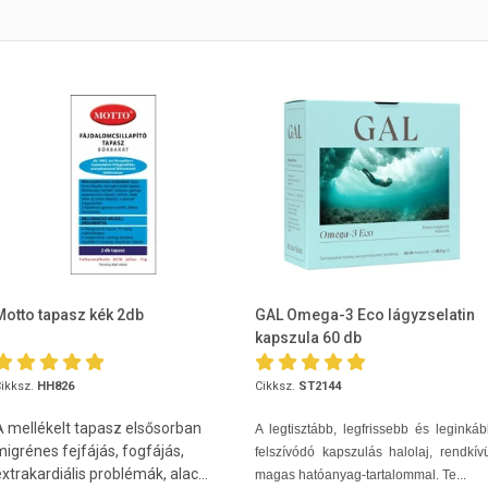
Motto tapasz kék 2db
GAL Omega-3 Eco lágyzselatin
kapszula 60 db
ikksz.
HH826
Cikksz.
ST2144
A mellékelt tapasz elsősorban
A legtisztább, legfrissebb és leginká
migrénes fejfájás, fogfájás,
felszívódó kapszulás halolaj, rendkív
xtrakardiális problémák, alac...
magas hatóanyag-tartalommal. Te...