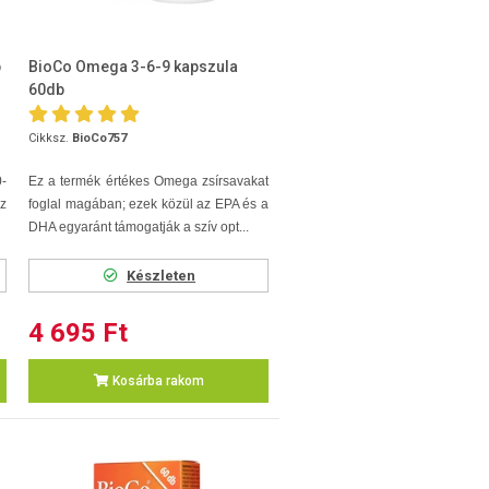
b
BioCo Omega 3-6-9 kapszula
60db
Cikksz.
BioCo757
0-
Ez a termék értékes Omega zsírsavakat
z
foglal magában; ezek közül az EPA és a
DHA egyaránt támogatják a szív opt...
Készleten
4 695 Ft
Kosárba rakom