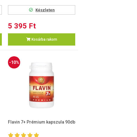
Készleten
5 395 Ft
Kosárba rakom
-10%
Flavin 7+ Prémium kapszula 90db