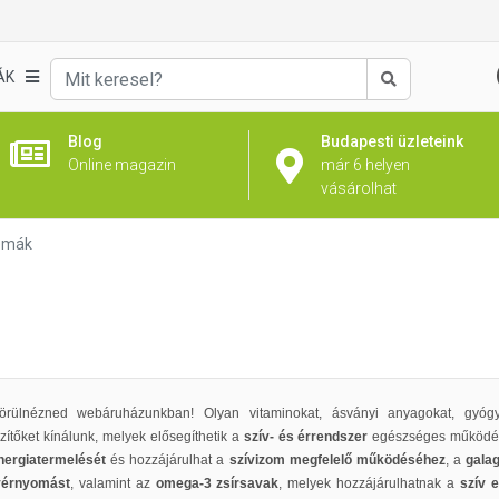
ÁK
Keresés
Blog
Budapesti üzleteink
Online magazin
már 6 helyen
vásárolhat
émák
örülnézned webáruházunkban! Olyan vitaminokat, ásványi anyagokat, gyógy
ítőket kínálunk, melyek elősegíthetik a
szív- és érrendszer
egészséges működés
energiatermelését
és hozzájárulhat a
szívizom megfelelő működéséhez
, a
gala
vérnyomást
, valamint az
omega-3 zsírsavak
, melyek hozzájárulhatnak a
szív 