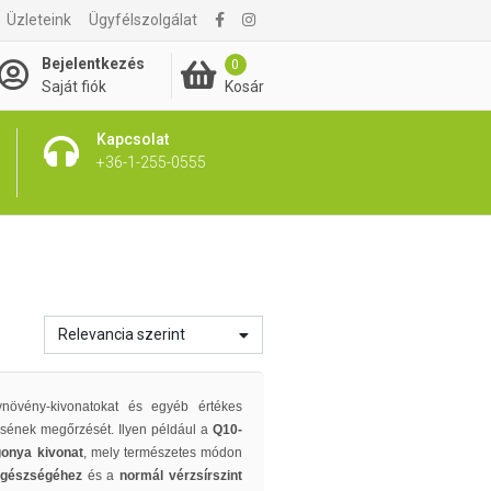
Üzleteink
Ügyfélszolgálat
Bejelentkezés
0
Kosár
Saját fiók
Kapcsolat
+36-1-255-0555
Relevancia szerint
növény-kivonatokat és egyéb értékes
ének megőrzését. Ilyen például a
Q10-
gonya kivonat
, mely természetes módon
egészségéhez
és a
normál vérzsírszint