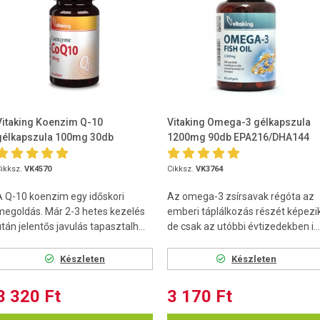
Vitaking Koenzim Q-10
Vitaking Omega-3 gélkapszula
gélkapszula 100mg 30db
1200mg 90db EPA216/DHA144
ikksz.
VK4570
Cikksz.
VK3764
A Q-10 koenzim egy időskori
Az omega-3 zsírsavak régóta az
megoldás. Már 2-3 hetes kezelés
emberi táplálkozás részét képezik
tán jelentős javulás tapasztalh...
de csak az utóbbi évtizedekben i...
Készleten
Készleten
3 320 Ft
3 170 Ft