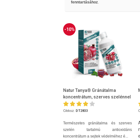
fenntartásához
.
-10%
Natur Tanya® Gránátalma
koncentrátum, szerves szelénnel
500ml
Cikksz.
DT2833
C
Természetes gránátalma és szerves
szelén tartalmú antioxidáns
e
koncentrátum a sejtek védelméhez é...