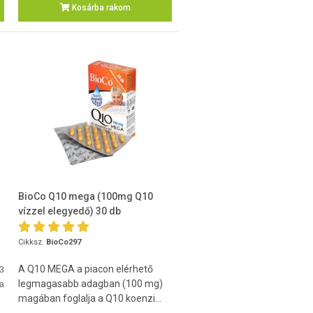
Kosárba rakom
BioCo Q10 mega (100mg Q10
vízzel elegyedő) 30 db
Cikksz.
BioCo297
A Q10 MEGA a piacon elérhető
-3
legmagasabb adagban (100 mg)
a
magában foglalja a Q10 koenzi...