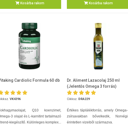
Kosárba rakom
Kosárba rakom
Vitaking Cardiolic Formula 60 db
Dr. Aliment Lazacolaj 250 ml
(Jelentős Omega 3 forrás)
ikksz.
VK4396
Cikksz.
DRA229
Fokhagymaolajat, Q10 koenzimet,
Értékes táplálékforrás, amely Omega
mega-3 olajat és L-karnitint tartalmazó
zsírsavakban bővelkedik, Norvégi
trend-kiegészítő. Különleges komplex...
érintetlen vizeiből származva.