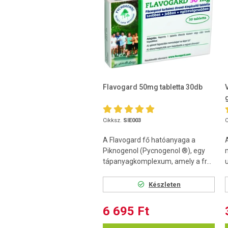
Flavogard 50mg tabletta 30db
Cikksz.
SIE003
C
A Flavogard fő hatóanyaga a
Piknogenol (Pycnogenol ®), egy
tápanyagkomplexum, amely a fr...
u
Készleten
6 695 Ft