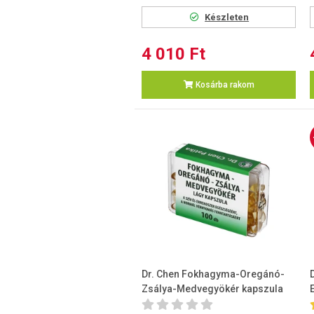
Készleten
4 010 Ft
Kosárba rakom
Dr. Chen Fokhagyma-Oregánó-
Zsálya-Medvegyökér kapszula
100 db