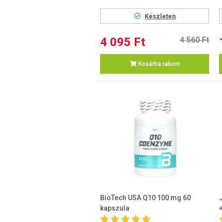
Készleten
4 095 Ft
4 560 Ft
Kosárba rakom
BioTech USA Q10 100 mg 60
kapszula