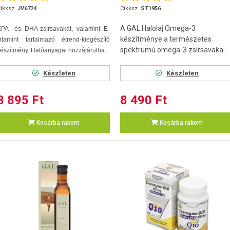
ikksz.
JV6724
Cikksz.
ST1956
A GAL Halolaj Omega-3
EPA- és DHA-zsírsavakat, valamint E-
készítménye a természetes
itamint tartalmazó étrend-kiegészítő
spektrumú omega-3 zsírsavaka...
észítmény. Hatóanyagai hozzájárulha...
Készleten
Készleten
3 895 Ft
8 490 Ft
Kosárba rakom
Kosárba rakom