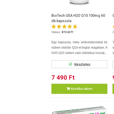
BioTech USA H2O Q10 100mg 60
db kapszula
Cikksz.
BTU4271
C
Egy kapszula, mely antioxidánsokat és
vízben oldódó Q10-et foglal magában. A
H2O Q10 vízben való oldódása hozzáj...
z
Készleten
7 490 Ft
Kosárba rakom