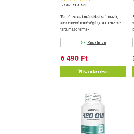
Cikksz.
BTU1394
C
Természetes forrásokból származó,
kiemelkedő minőségű Q10 koenzimet
v
tartalmazó termék.
k
Készleten
6 490 Ft
Kosárba rakom