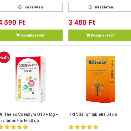
Készleten
Készleten
4 590 Ft
3 480 Ft
Kosárba rakom
Kosárba rakom
-28%
Dr. Theiss Coenzym Q10 + Mg +
HRI Vitalion tabletta 54 db
E-vitamin Forte 60 db