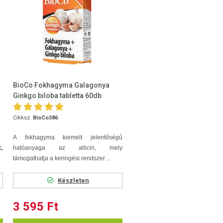
BioCo Fokhagyma Galagonya
Ginkgo biloba tabletta 60db
Cikksz.
BioCo386
A fokhagyma kiemelt jelentőségű
,
hatóanyaga az allicin, mely
támogathatja a keringési rendszer ...
Készleten
3 595 Ft