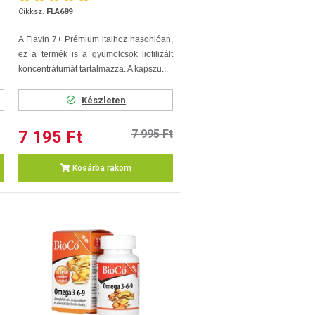
Cikksz.
FLA689
A Flavin 7+ Prémium italhoz hasonlóan,
ez a termék is a gyümölcsök liofilizált
koncentrátumát tartalmazza. A kapszu...
Készleten
7 195 Ft
7 995 Ft
Kosárba rakom