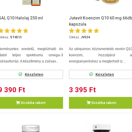
GAL Q10 Halolaj 250 ml
Jutavit Koenzim Q10 60 mg 66d
kapszula
ikksz.
ST4513
Cikksz.
JV534
Természetes eredetű, megbízható és
Az ubiquinon, közismertebb nevén Q1
stabil teljes spektrumú omega-3
koenzim, hozzájárul a
sírsavforrás. A készítmény a zsírsav...
energianyeréshez a megterhelt iz...
Készleten
Készleten
9 390 Ft
3 395 Ft
Kosárba rakom
Kosárba rakom