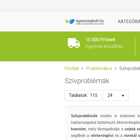
KATEGÓRI
15.000 Ft felett
ingyenes kiszállítás
Főoldal
Problémákra
Szívprobl
Szívproblémák
Találatok:
115
24
Szívproblémák
esetén is érdemes k
hatóanyagokat tartalmazó étrend-kiegész
koenzim
, mely támogathatja a
sejtek 
segítheti a
vérkeringést
és a
normál 