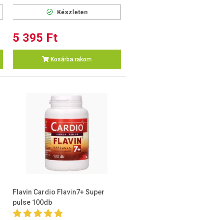
Készleten
5 395 Ft
Kosárba rakom
Flavin Cardio Flavin7+ Super
pulse 100db