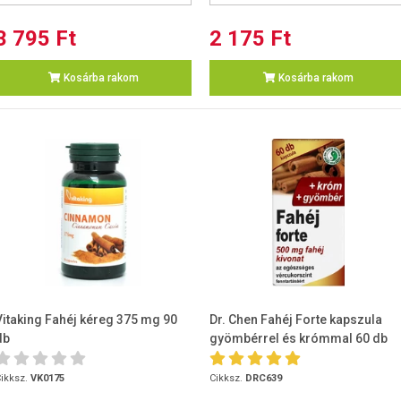
3 795 Ft
2 175 Ft
Kosárba rakom
Kosárba rakom
Vitaking Fahéj kéreg 375 mg 90
Dr. Chen Fahéj Forte kapszula
db
gyömbérrel és krómmal 60 db
ikksz.
VK0175
Cikksz.
DRC639