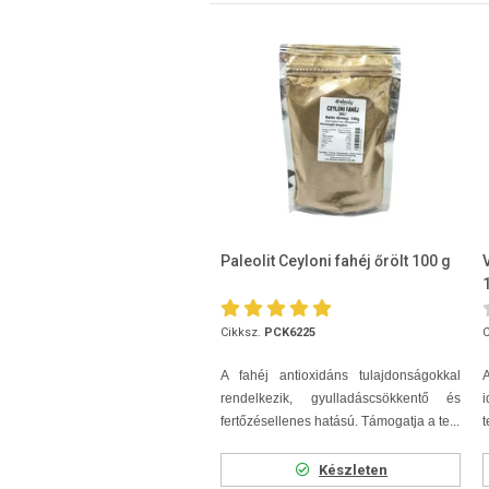
Paleolit Ceyloni fahéj őrölt 100 g
Cikksz.
PCK6225
C
A fahéj antioxidáns tulajdonságokkal
rendelkezik, gyulladáscsökkentő és
fertőzésellenes hatású. Támogatja a te...
t
Készleten