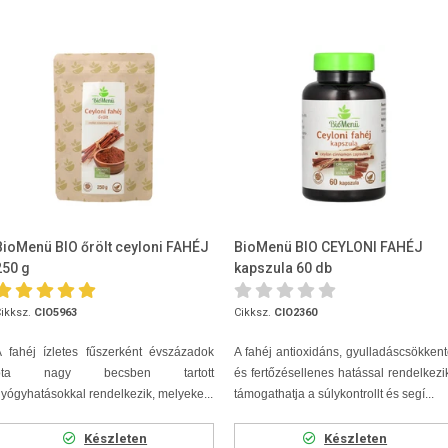
BioMenü BIO őrölt ceyloni FAHÉJ
BioMenü BIO CEYLONI FAHÉJ
250 g
kapszula 60 db
ikksz.
CIO5963
Cikksz.
CIO2360
 fahéj ízletes fűszerként évszázadok
A fahéj antioxidáns, gyulladáscsökken
óta nagy becsben tartott
és fertőzésellenes hatással rendelkezi
yógyhatásokkal rendelkezik, melyeke...
támogathatja a súlykontrollt és segí...
Készleten
Készleten