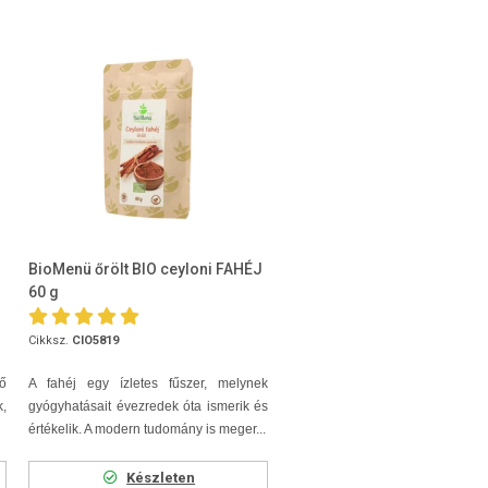
BioMenü őrölt BIO ceyloni FAHÉJ
60 g
Cikksz.
CIO5819
tő
A fahéj egy ízletes fűszer, melynek
k,
gyógyhatásait évezredek óta ismerik és
értékelik. A modern tudomány is meger...
Készleten