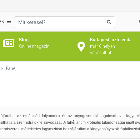
ÁK
Keresés
Blog
Budapesti üzleteink
Online magazin
már 6 helyen
vásárolhat
Fahéj
ájárulhat az emésztési folyamatok és az anyagcsere támogatásához. Hagyomá
síthatja a szénhidrátok felszívódását. A
fahéj
antimikrobiális tulajdonságai miatt g
rendszeres, mértékletes fogyasztása hozzájárulhat a kiegyensúlyozott táplálkozás