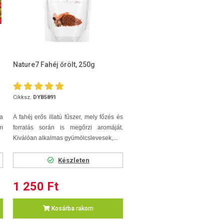
Nature7 Fahéj őrölt, 250g
Cikksz.
DYB5891
ea
A fahéj erős illatú fűszer, mely főzés és
m
forralás során is megőrzi aromáját.
Kiválóan alkalmas gyümölcslevesek,...
Készleten
1 250 Ft
Kosárba rakom