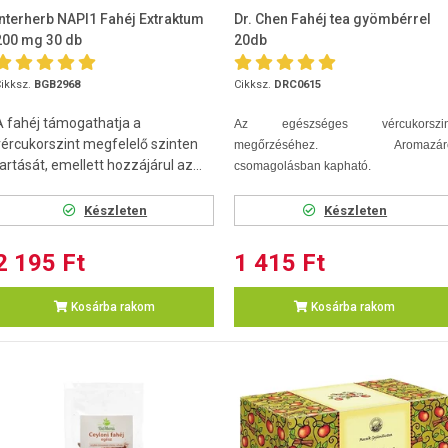
Interherb NAPI1 Fahéj Extraktum
Dr. Chen Fahéj tea gyömbérrel
200 mg 30 db
20db
ikksz.
BGB2968
Cikksz.
DRC0615
A fahéj támogathatja a
Az egészséges vércukorszin
vércukorszint megfelelő szinten
megőrzéséhez. Aromazár
artását, emellett hozzájárul az...
csomagolásban kapható.
Készleten
Készleten
2 195 Ft
1 415 Ft
Kosárba rakom
Kosárba rakom