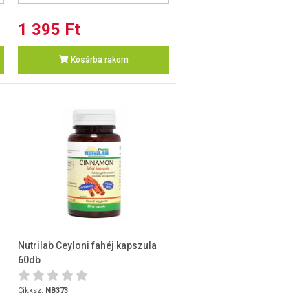
1 395 Ft
Kosárba rakom
Nutrilab Ceyloni fahéj kapszula
60db
Cikksz.
NB373