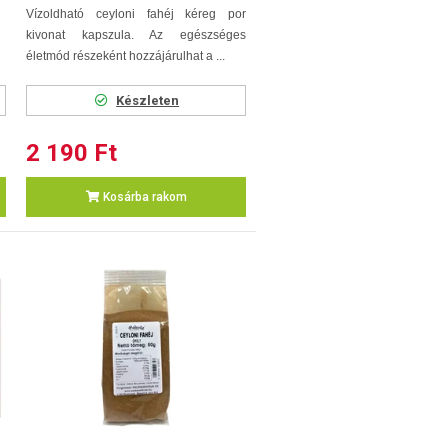
Vízoldható ceyloni fahéj kéreg por
kivonat kapszula. Az egészséges
életmód részeként hozzájárulhat a ...
Készleten
2 190 Ft
Kosárba rakom