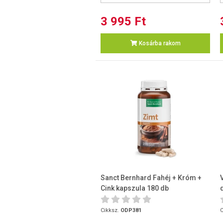
3 995 Ft
Kosárba rakom
Sanct Bernhard Fahéj + Króm +
Cink kapszula 180 db
Cikksz.
ODP381
C