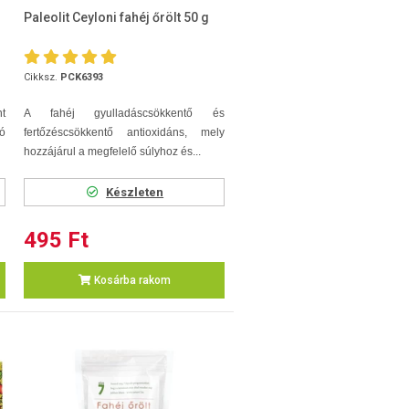
Paleolit Ceyloni fahéj őrölt 50 g
Cikksz.
PCK6393
t
A fahéj gyulladáscsökkentő és
ó
fertőzéscsökkentő antioxidáns, mely
hozzájárul a megfelelő súlyhoz és...
Készleten
495 Ft
Kosárba rakom