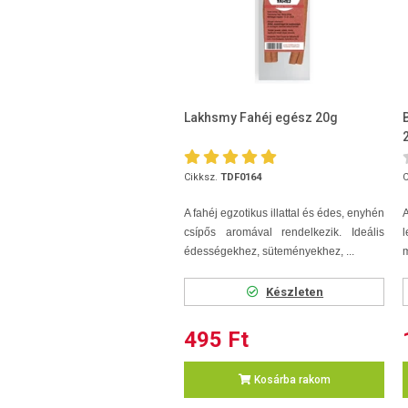
Lakhsmy Fahéj egész 20g
Cikksz.
TDF0164
C
A fahéj egzotikus illattal és édes, enyhén
csípős aromával rendelkezik. Ideális
l
édességekhez, süteményekhez, ...
m
Készleten
495 Ft
Kosárba rakom