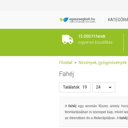
KATEGÓRI
15.000 Ft felett
ingyenes kiszállítás
Főoldal
Növények, gyógynövények
Fahéj
Találatok:
19
24
A
fahéj
egy aromás fűszer, amely hozz
fenntartásában is szerepet kap, mivel las
az étrendben és a fitoterápiában. A
fahéj