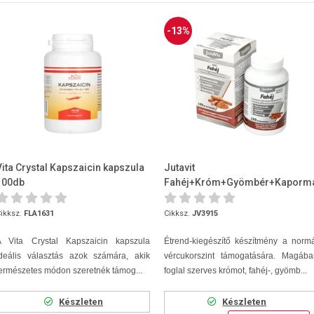
-13%
Vita Crystal Kapszaicin kapszula
Jutavit
100db
Fahéj+Króm+Gyömbér+Kaporm
120 db Filmtabletta
ikksz.
FLA1631
Cikksz.
JV3915
A Vita Crystal Kapszaicin kapszula
Étrend-kiegészítő készítmény a norm
ideális választás azok számára, akik
vércukorszint támogatására. Magába
ermészetes módon szeretnék támog...
foglal szerves krómot, fahéj-, gyömb...
Készleten
Készleten