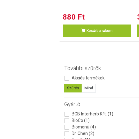
880 Ft
Kosárba rakom
További szűrők
Akciós termékek
Szűrés
Mind
Gyártó
BGB Interherb Kft. (1)
BioCo (1)
Biomenü (4)
Dr. Chen (2)