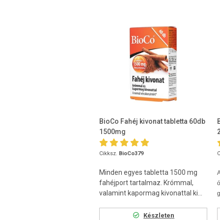
BioCo Fahéj kivonat tabletta 60db
1500mg
Cikksz.
BioCo379
C
Minden egyes tabletta 1500 mg
A
fahéjport tartalmaz. Krómmal,
valamint kapormag kivonattal ki...
g
Készleten