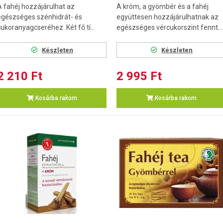
A fahéj hozzájárulhat az
A króm, a gyömbér és a fahéj
egészséges szénhidrát- és
együttesen hozzájárulhatnak az
cukoranyagcseréhez. Két fő tí...
egészséges vércukorszint fennt...
Készleten
Készleten
2 210 Ft
2 995 Ft
Kosárba rakom
Kosárba rakom