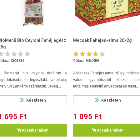
BioMenü Bio Ceyloni Fahéj egész
Mecsek Fahéjas-alma 20x2g
25g
ikksz.
CIO5639
Cikksz.
MD0959
A BioMenü bio ceyloni fahéjrúd a
A Mecsek Fahéjas alma ízű gyümölcst
egértékesebb és legtisztább fahéjfajta,
valódi gyümölcsből készül, ne
ely Sri Lankáról származik. Jelleg...
tartalmaz élénkítő anyagokat és feket...
Készleten
Készleten
1 695 Ft
1 095 Ft
Kosárba rakom
Kosárba rakom