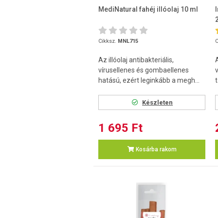
MediNatural fahéj illóolaj 10 ml
Cikksz.
MNL715
C
Az illóolaj antibakteriális,
vírusellenes és gombaellenes
hatású, ezért leginkább a megh...
t
Készleten
1 695 Ft
Kosárba rakom