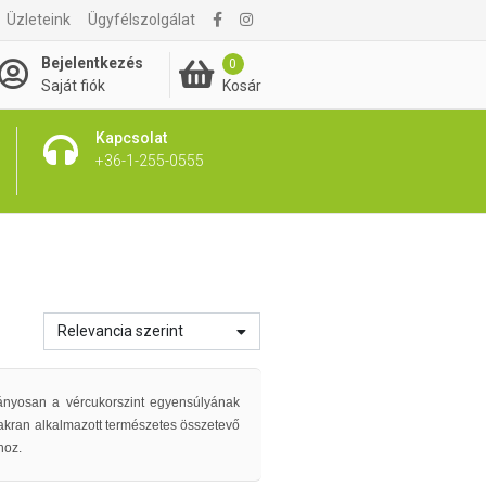
Üzleteink
Ügyfélszolgálat
Bejelentkezés
0
Kosár
Saját fiók
Kapcsolat
+36-1-255-0555
Relevancia szerint
nyosan a vércukorszint egyensúlyának
yakran alkalmazott természetes összetevő
hoz.