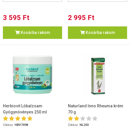
3 595 Ft
2 995 Ft
Kosárba rakom
Kosárba rakom
Herbiovit Lóbalzsam
Naturland Inno Rheuma krém
Gyógynövényes 250 ml
70 g
Cikksz.
HBV7498
Cikksz.
NL203