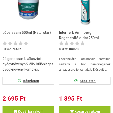
Lóbalzsam 500ml (Naturstar)
Interherb Aminoerg
Regeneráló oldat 250ml
Cikksz.
NL587
Cikksz.
BGB213
24 gondosan kiválasztott
Esszenciális aminosav tartalma
gyógynövényből álló, különleges
serkenti a bőr hámrétegének
gyógynövény komplex.
anyagcsere-folyamatait. Elősegíti...
Készleten
Készleten
2 695 Ft
1 895 Ft
Kosárba rakom
Kosárba rakom