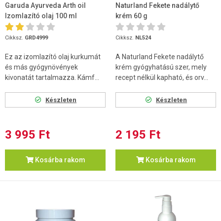
Garuda Ayurveda Arth oil
Naturland Fekete nadálytő
Izomlazító olaj 100 ml
krém 60 g
Cikksz.
GRD4999
Cikksz.
NL524
Ez az izomlazító olaj kurkumát
A Naturland Fekete nadálytő
és más gyógynövények
krém gyógyhatású szer, mely
kivonatát tartalmazza. Kámf...
recept nélkül kapható, és orv...
Készleten
Készleten
3 995 Ft
2 195 Ft
Kosárba rakom
Kosárba rakom