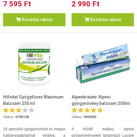
7 595 Ft
2 990 Ft
Kosárba rakom
Kosárba rakom
Hillvital Gyógyfüves Maximum
Alpenkräuter Alpesi
Balzsam 250 ml
gyógynövény balzsam 200ml
Cikksz.
GYM128
Cikksz.
HH2030
19 speciális gyógynövényt és magas
A hűsítő hatású, alpesi
hatóanyagtartalmat kínálva, a
gyógynövényeket tartalmazó Lacúre