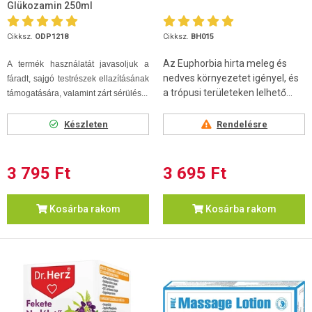
Glükozamin 250ml
Cikksz.
ODP1218
Cikksz.
BH015
Az Euphorbia hirta meleg és
A termék használatát javasoljuk a
nedves környezetet igényel, és
fáradt, sajgó testrészek ellazításának
a trópusi területeken lelhető...
támogatására,
valamint zárt sérülés...
Készleten
Rendelésre
3 795 Ft
3 695 Ft
Kosárba rakom
Kosárba rakom