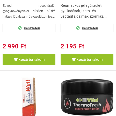
Reumatikus jellegű ízületi
Egyedi receptúrájú,
gyulladások, izom- és
gyógynövényekkel dúsított, hűsítő
végtagfájdalmak, izomláz, ...
hatású lóbalzsam. Javasolt izomfes...
Készleten
Készleten
2 990 Ft
2 195 Ft
Kosárba rakom
Kosárba rakom