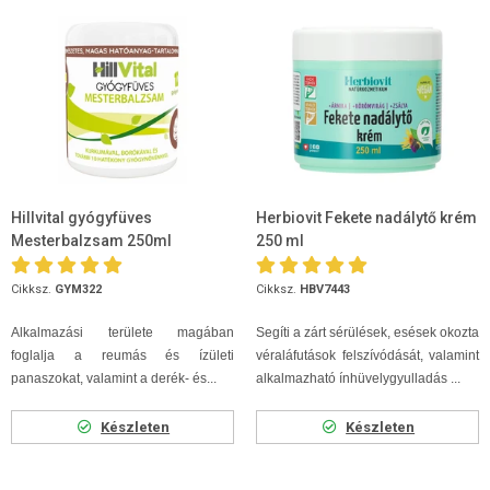
Hillvital gyógyfüves
Herbiovit Fekete nadálytő krém
Mesterbalzsam 250ml
250 ml
Cikksz.
GYM322
Cikksz.
HBV7443
Alkalmazási területe magában
Segíti a zárt sérülések, esések okozta
foglalja a reumás és ízületi
véraláfutások felszívódását, valamint
panaszokat, valamint a derék- és...
alkalmazható ínhüvelygyulladás ...
Készleten
Készleten