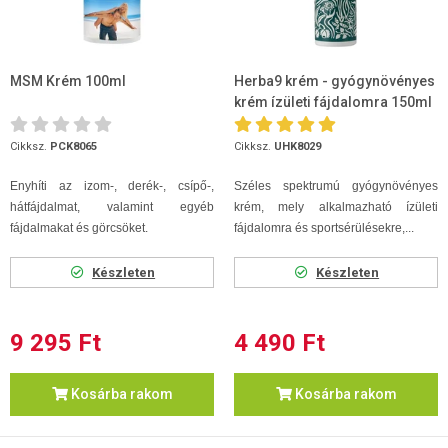
MSM Krém 100ml
Herba9 krém - gyógynövényes
krém ízületi fájdalomra 150ml
Cikksz.
PCK8065
Cikksz.
UHK8029
Enyhíti az izom-, derék-, csípő-,
Széles spektrumú gyógynövényes
hátfájdalmat, valamint egyéb
krém, mely alkalmazható ízületi
fájdalmakat és görcsöket.
fájdalomra és sportsérülésekre,...
Készleten
Készleten
9 295 Ft
4 490 Ft
Kosárba rakom
Kosárba rakom