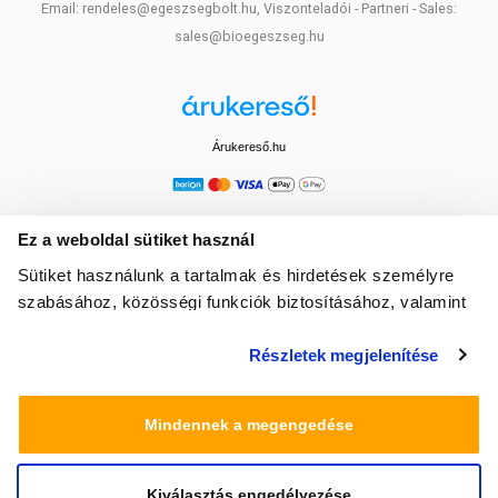
Email: rendeles@egeszsegbolt.hu, Viszonteladói - Partneri - Sales:
sales@bioegeszseg.hu
Árukereső.hu
Ez a weboldal sütiket használ
Sütiket használunk a tartalmak és hirdetések személyre
szabásához, közösségi funkciók biztosításához, valamint
weboldalforgalmunk elemzéséhez. Ezenkívül közösségi
Részletek megjelenítése
média-, hirdető- és elemező partnereinkkel megosztjuk az
Ön weboldalhasználatra vonatkozó adatait, akik
kombinálhatják az adatokat más olyan adatokkal,
Mindennek a megengedése
amelyeket Ön adott meg számukra vagy az Ön által
használt más szolgáltatásokból gyűjtöttek.
Kiválasztás engedélyezése