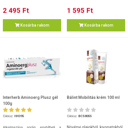
2 495 Ft
1 595 Ft
Kosárba rakom
Kosárba rakom
Interherb Aminoerg Plusz gél
Bálint Mobilitás krém 100 ml
100g
Cikksz.
HH395
Cikksz.
BCS8055
Növényi olajokból, kivonatokból
Alkalmazása során enyhítheti a