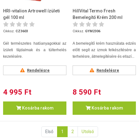
HRI-vitalion Artrowell ízületi
HillVital Termo Fresh
gél 100 ml
Bemelegítő Krém 200 ml
Cikksz.
CZ3603
Cikksz.
GYM2306
Gél természetes hatóanyagokkal az
A bemelegítő krém használata edzés
ízületi fájdalmak és a túlterhelés
előtt segít az izmok felkészítésére a
kezelésére.
terhelésre, átmelegítésére és ellazí...
Rendelésre
Rendelésre
4 995 Ft
8 590 Ft
Kosárba rakom
Kosárba rakom
Első
1
2
Utolsó