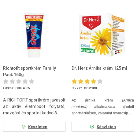
Richtofit sportkrém Family
Dr. Herz Árnika krém 125 ml
Pack 160g
Cikksz.
ODP4565
Cikksz.
ODP180
A RICHTOFIT sportkrém javasolt
Az árnika krém
(Arnica
az aktív életmódot folytató,
montana)
alkalmazása ajánlott
mozgást és sportot kedvelő...
sportsérülések, valamint rovarcsíp...
Készleten
Készleten