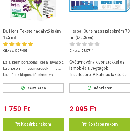
Dr. Herz Fekete nadálytő krém
Herbal Cure masszázskrém 70
125 ml
ml (Dr.Chen)
Cikksz.
ODP402
Cikksz.
DRC711
Gyógynövény kivonatokkal az
Ez a krém bőrápolási céllal javasolt,
izmok és a végtagok
különösen csonttörések utáni
frissítésére. Alkalmas lazító és...
kezelések kiegészítéseként, va...
Készleten
Készleten
1 750 Ft
2 095 Ft
Kosárba rakom
Kosárba rakom