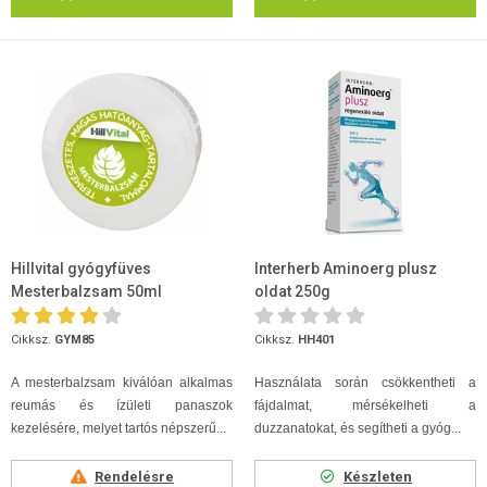
Hillvital gyógyfüves
Interherb Aminoerg plusz
Mesterbalzsam 50ml
oldat 250g
Cikksz.
GYM85
Cikksz.
HH401
A mesterbalzsam kiválóan alkalmas
Használata során csökkentheti a
reumás és ízületi panaszok
fájdalmat, mérsékelheti a
kezelésére, melyet tartós népszerű...
duzzanatokat, és segítheti a gyóg...
Rendelésre
Készleten