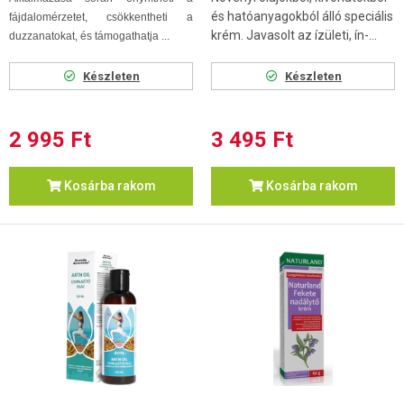
és hatóanyagokból álló speciális
fájdalomérzetet, csökkentheti a
krém. Javasolt az ízületi, ín-...
duzzanatokat, és támogathatja ...
Készleten
Készleten
2 995 Ft
3 495 Ft
Kosárba rakom
Kosárba rakom