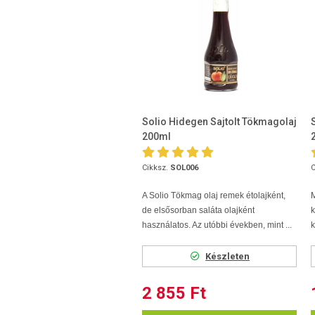
Solio Hidegen Sajtolt Tökmagolaj
200ml
Cikksz.
SOL006
C
A Solio Tökmag olaj remek étolajként,
M
de elsősorban saláta olajként
használatos. Az utóbbi években, mint ...
k
Készleten
2 855 Ft