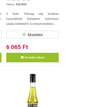
Cikksz.
SOL0341
n
A Solio Tökmag olaj kiválóan
,
használható étolajként, különösen
saláta önteteként. Az elmúlt években...
Készleten
6 065 Ft
Kosárba rakom