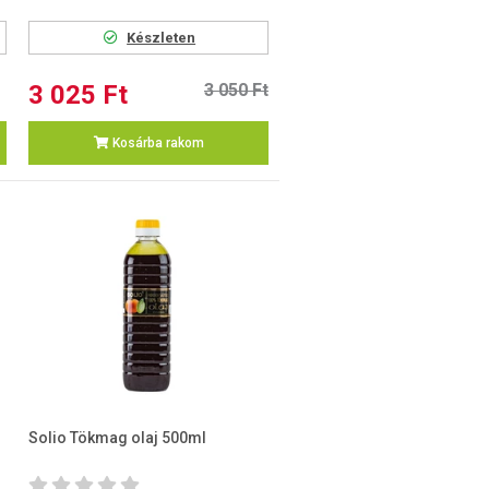
Készleten
3 025 Ft
3 050 Ft
Kosárba rakom
Solio Tökmag olaj 500ml