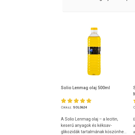
Solio Lenmag olaj 500ml
Cikksz.
SOL0624
C
A Solio Lenmag olaj – a lecitin,
keserű anyagok és kéksav-
a
glikozidák tartalmának köszönhe...
a