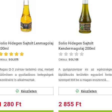
Solio Hidegen Sajtolt Lenmagolaj
Solio Hidegen Sajtolt
200ml
Kendermagolaj 200ml
ikksz.
SOL075
Cikksz.
SOL105
agas Ω-3 zsírsav tartalmú olaj, melyet
A gyógyszeripar és az egészsége
különösen a gyulladásos betegségek
táplálkozás területén egyaránt font
ezelésére is alkalmaznak.
szerepet tölt be a magas esszenciá...
Készleten
Készleten
1 280 Ft
2 855 Ft