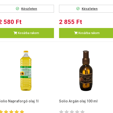
Készleten
Készleten
2 580 Ft
2 855 Ft
Kosárba rakom
Kosárba rakom
Solio Napraforgó olaj 1l
Solio Argán olaj 100 ml