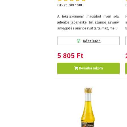
Cikksz.
SOL1638
C
A feketekömény magjából nyert olaj
H
jelentős tápértékkel bír, számos ásványi
í
anyagot és aminosavat tartalmaz, me...
t
Készleten
5 805 Ft
Kosárba rakom