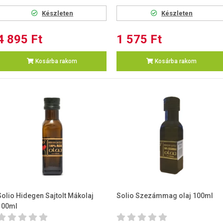
Készleten
Készleten
4 895 Ft
1 575 Ft
Kosárba rakom
Kosárba rakom
Solio Hidegen Sajtolt Mákolaj
Solio Szezámmag olaj 100ml
100ml