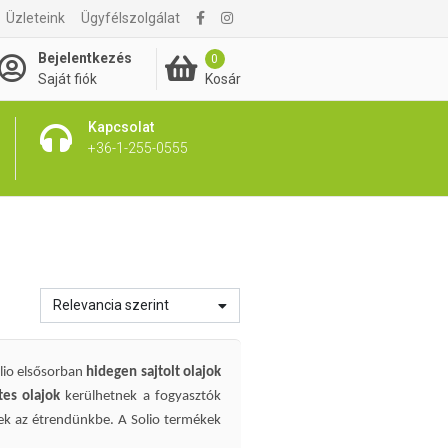
Üzleteink
Ügyfélszolgálat
Bejelentkezés
0
Kosár
Saját fiók
Kapcsolat
+36-1-255-0555
Relevancia szerint
olio elsősorban
hidegen sajtolt olajok
tes olajok
kerülhetnek a fogyasztók
enek az étrendünkbe. A Solio termékek