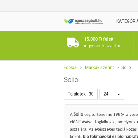
KATEGÓRI
15.000 Ft felett
ingyenes kiszállítás
Főoldal
Márkák szerint
Solio
Solio
Találatok:
30
24
A
Solio
cég történelme 1986-ra veze
előállításával foglalkozik, amelyne
asztalára.
Az egészséges táplálkozás 
között
bio tökmagolaj és bio napraf