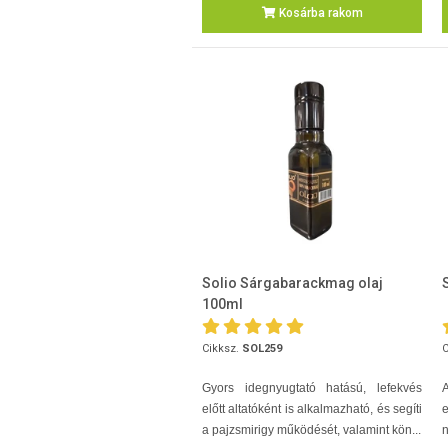
Kosárba rakom
Solio Sárgabarackmag olaj
100ml
Cikksz.
SOL259
C
Gyors idegnyugtató hatású, lefekvés
A
előtt altatóként is alkalmazható, és segíti
a pajzsmirigy működését, valamint kön...
n