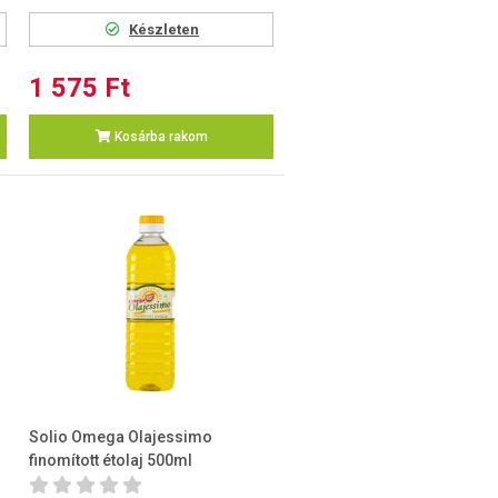
Készleten
1 575 Ft
Kosárba rakom
Solio Omega Olajessimo
finomított étolaj 500ml