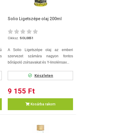
Solio Ligetszépe olaj 200ml
Cikksz.
SOL0051
ú
A Solio Ligetszépe olaj az emberi
és
szervezet számára nagyon fontos
bőrápoló zsírsavakat és Y-linolénsav...
Készleten
9 155 Ft
Kosárba rakom