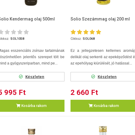
Solio Kendermag olaj 500ml
Solio Szezámmag olaj 200 ml
ikksz.
SOL1058
Cikksz.
SOL068
agas esszenciális zsírsav tartalmának
Ez a jellegzetesen kellemes aromáj
öszönhetően jelentős szerepet tölt be
delikát olaj serkenti az epeképződést 
ind a gyógyszeriparban, mind pe...
az epehólyag kiürülését, jó hatással...
Készleten
Készleten
5 995 Ft
2 660 Ft
Kosárba rakom
Kosárba rakom