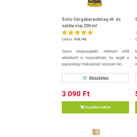
Solio Sárgabarackmag ét- és
saláta olaj 200 ml
Cikksz.
SOL143
C
Gyors idegnyugtató, lefekvés előtt
M
altatóként is használható, és segíti a
k
pajzsmirigy működését, könnyen fel...
m
Készleten
3 090 Ft
Kosárba rakom