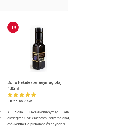
-1%
Solio Feketeköménymag olaj
100ml
Cikksz.
SOL1492
n
A Solio Feketeköménymag olaj
en
elősegítheti az emésztési folyamatokat,
csökkentheti a puffadást, és egyben s...