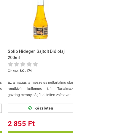
Solio Hidegen Sajtolt Dió olaj
200ml
Cikksz.
SOL174
s
Ez a magas természetes jódtartalmú olaj
os
rendkívül kellemes ízű. Tartalmaz
gazdag mennyiségű telítetlen zsírsavat...
Készleten
2 855 Ft