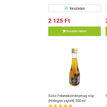
Készleten
2 125 Ft
Kosárba rakom
Solio Feketeköménymag olaj
(Hidegen sajtolt) 200 ml