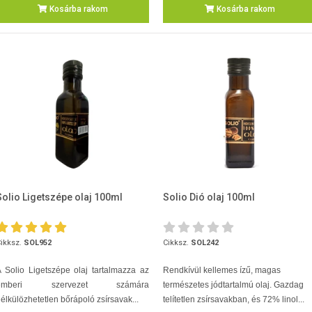
Kosárba rakom
Kosárba rakom
Solio Ligetszépe olaj 100ml
Solio Dió olaj 100ml
ikksz.
SOL952
Cikksz.
SOL242
 Solio Ligetszépe olaj tartalmazza az
Rendkívül kellemes ízű, magas
emberi szervezet számára
természetes jódtartalmú olaj. Gazdag
élkülözhetetlen bőrápoló zsírsavak...
telítetlen zsírsavakban, és 72% linol...