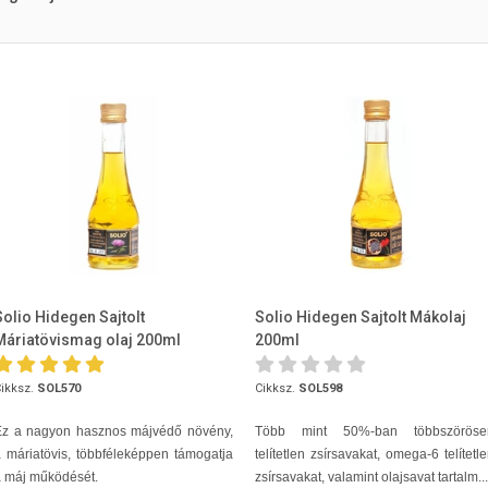
Solio Hidegen Sajtolt
Solio Hidegen Sajtolt Mákolaj
Máriatövismag olaj 200ml
200ml
ikksz.
SOL570
Cikksz.
SOL598
Ez a nagyon hasznos májvédő növény,
Több mint 50%-ban többszöröse
 máriatövis, többféleképpen támogatja
telítetlen zsírsavakat, omega-6 telítetl
 máj működését.
zsírsavakat, valamint olajsavat tartalm...