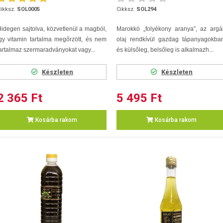
ikksz.
SOL0005
Cikksz.
SOL294
idegen sajtolva, közvetlenül a magból,
Marokkó „folyékony aranya”, az argá
gy vitamin tartalma megőrzött, és nem
olaj rendkívül gazdag tápanyagokban
artalmaz szermaradványokat vagy...
és külsőleg, belsőleg is alkalmazh...
Készleten
Készleten
2 365 Ft
5 495 Ft
Kosárba rakom
Kosárba rakom