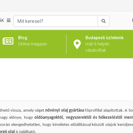
ÁK
Keresés
Blog
Budapesti üzleteink
Online magazin
már 6 helyen
vásárolhat
thető vissza, amely céget
növényi olaj gyártása
főprofillal alapítottak. A S
k nagy előnye, hogy
oldóanyagoktól, vegyszerektől és hőkezeléstől men
során elengedhetetlen, hogy kíméletes előállítással készült olajok kerülj
orgó olaj
is található.