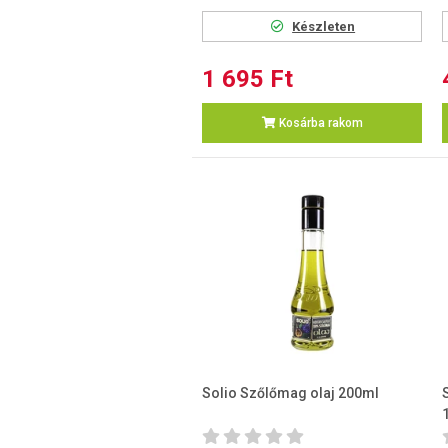
Készleten
1 695 Ft
Kosárba rakom
Solio Szőlőmag olaj 200ml