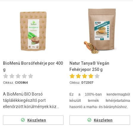
BioMenü Borsófehérje por 400
Natur Tanya® Vegán
g
Fehérjepor 250 g
Cikksz.
CIO5864
Cikksz.
DT2307
A BioMenü BIO Borsó
Ez a 100%-ban kendermagból
táplálékkiegészítő port
készült termék fehérjetartalma
ellenőrzött körülmények köz...
hasonló a marha- és bárányhúshoz.
Készleten
Készleten