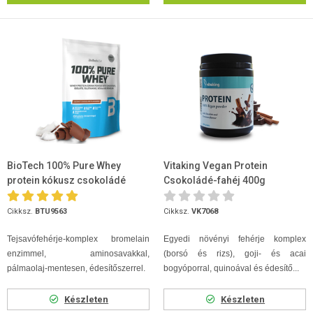
BioTech 100% Pure Whey
Vitaking Vegan Protein
protein kókusz csokoládé
Csokoládé-fahéj 400g
454g
Cikksz.
BTU9563
Cikksz.
VK7068
Tejsavófehérje-komplex bromelain
Egyedi növényi fehérje komplex
enzimmel, aminosavakkal,
(borsó és rizs), goji- és acai
pálmaolaj-mentesen, édesítőszerrel.
bogyóporral, quinoával és édesítő...
Készleten
Készleten