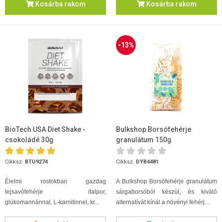
Kosárba rakom
Kosárba rakom
-13%
BioTech USA Diet Shake -
Bulkshop Borsófehérje
csokoládé 30g
granulátum 150g
Cikksz.
BTU9274
Cikksz.
DYB4481
Élelmi rostokban gazdag
A Bulkshop Borsófehérje granulátum
tejsavófehérje italpor,
sárgaborsóból készül, és kiváló
glükomannánnal, L-karnitinnel, kr...
alternatívát kínál a növényi fehérj...