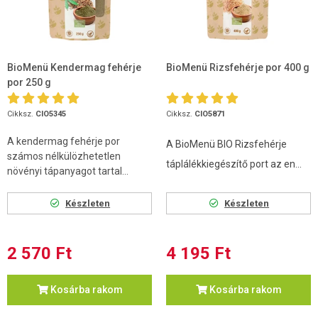
BioMenü Kendermag fehérje
BioMenü Rizsfehérje por 400 g
por 250 g
Cikksz.
CIO5345
Cikksz.
CIO5871
A kendermag fehérje por
A BioMenü BIO Rizsfehérje
számos nélkülözhetetlen
táplálékkiegészítő port az en...
növényi tápanyagot tartal...
Készleten
Készleten
2 570 Ft
4 195 Ft
Kosárba rakom
Kosárba rakom