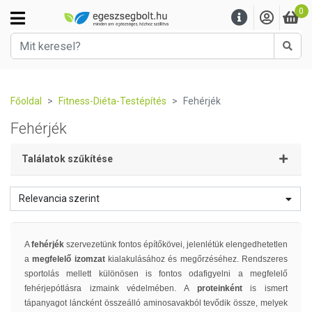
0
Kere
Főoldal
Fitness-Diéta-Testépítés
Fehérjék
Fehérjék
Találatok szűkítése
Relevancia szerint
A
fehérjék
szervezetünk fontos építőkövei, jelenlétük elengedhetetlen
a
megfelelő izomzat
kialakulásához és megőrzéséhez. Rendszeres
sportolás mellett különösen is fontos odafigyelni a megfelelő
fehérjepótlásra izmaink védelmében. A
proteinként
is ismert
tápanyagot láncként összeálló aminosavakból tevődik össze, melyek