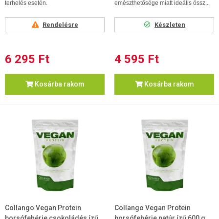
terhelés esetén.
emészthetősége miatt ideális össz...
Rendelésre
Készleten
6 295 Ft
4 595 Ft
Kosárba rakom
Kosárba rakom
Collango Vegan Protein
Collango Vegan Protein
borsófehérje csokoládés ízű
borsófehérje natúr ízű 600 g