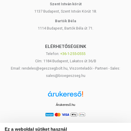
Szent István körút
1137 Budapest, Szent István Körút 18.
Bartók Béla
1114 Budapest, Bartók Béla út 71.
ELÉRHETŐSÉGEINK
Telefon:
+36-1-255-0555
Cím: 1184 Budapest, Lakatos út 36/B
Email: rendeles@egeszsegbolt.hu, Viszonteladói - Partneri - Sales:
sales@bioegeszseg.hu
Árukereső.hu
Ez a weboldal sütiket használ