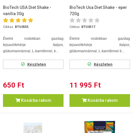
BioTech USA Diet Shake -
BioTech Usa Diet Shake - eper
vanília 30g
720g
Cikksz.
BTU0555
Cikksz.
BTU0517
Élelmi rostokban gazdag
Élelmi rostokban gazdag
tejsavófehérje italpor,
tejsavófehérje italpor,
glükomannánnal, L-karnitinnel, k...
glükomannánnal, L-karnitinnel é...
Készleten
Készleten
650 Ft
11 995 Ft
Kosárba rakom
Kosárba rakom