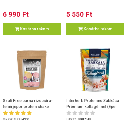
6 990 Ft
5 550 Ft
Kosárba rakom
Kosárba rakom
Szafi Free barna rizscsíra-
Interherb Proteines Zabkása
fehérjepor protein shake
Prémium kollagénnel (Eper
karobos alappor 300 g
ízű) 1000g
Cikksz.
SZFF4968
Cikksz.
BGB7543