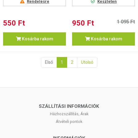
Rendelésre
Készleten
550 Ft
950 Ft
1 095 Ft
Kosárba rakom
Kosárba rakom
Első
1
2
Utolsó
SZÁLLÍTÁSI INFORMÁCIÓK
Házhozszállítás, Árak
Átvételi pontok