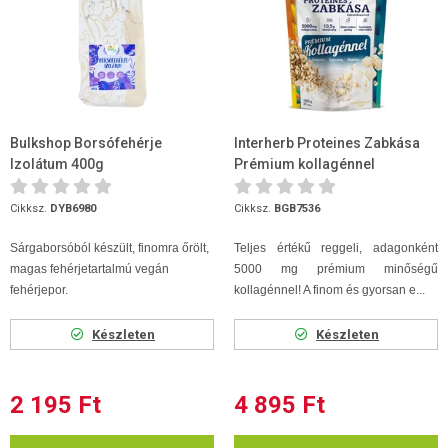
Bulkshop Borsófehérje
Interherb Proteines Zabkása
Izolátum 400g
Prémium kollagénnel
(Fehércsoki ízű) 1000g
Cikksz.
DYB6980
Cikksz.
BGB7536
Sárgaborsóból készült, finomra őrölt,
Teljes értékű reggeli, adagonként
magas fehérjetartalmú vegán
5000 mg prémium minőségű
fehérjepor.
kollagénnel! A finom és gyorsan e...
Készleten
Készleten
2 195 Ft
4 895 Ft