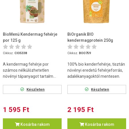
BioMenü Kendermag fehérje
BiOrganik BIO
por 125 g
kendermagprotein 250g
Cikksz.
CIO5338
Cikksz.
BOO759
A kendermag fehérje por
100% bio kenderfehérje, tisztán
számos nélkülözhetetlen
növényi eredetű fehérjeforrás,
növényi tápanyagot tartalm...
adalékanyagoktól mentesen.
Készleten
Készleten
1 595 Ft
2 195 Ft
Kosárba rakom
Kosárba rakom