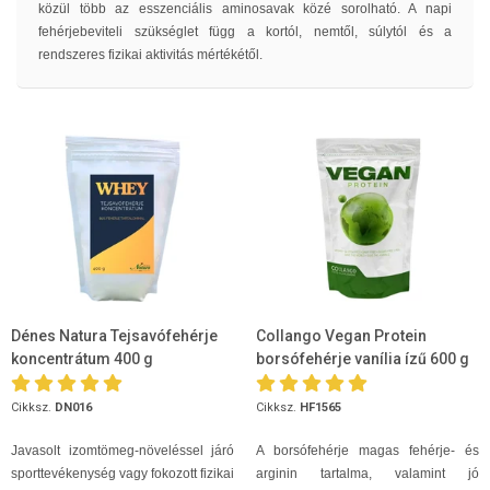
közül több az esszenciális aminosavak közé sorolható. A napi
fehérjebeviteli szükséglet függ a kortól, nemtől, súlytól és a
rendszeres fizikai aktivitás mértékétől.
Dénes Natura Tejsavófehérje
Collango Vegan Protein
koncentrátum 400 g
borsófehérje vanília ízű 600 g
Cikksz.
DN016
Cikksz.
HF1565
Javasolt izomtömeg-növeléssel járó
A borsófehérje magas fehérje- és
sporttevékenység vagy fokozott fizikai
arginin tartalma, valamint jó