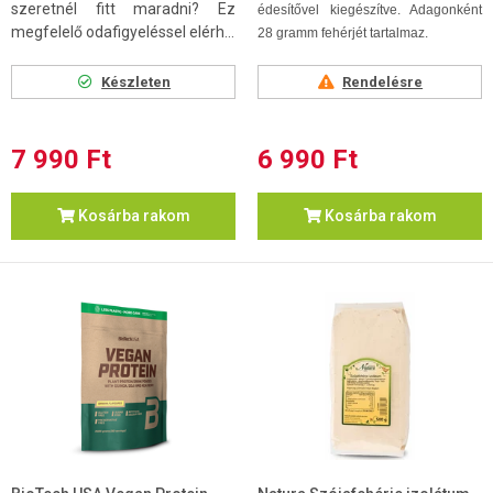
szeretnél fitt maradni? Ez
édesítővel kiegészítve. Adagonként
megfelelő odafigyeléssel elérh...
28 gramm fehérjét tartalmaz.
Készleten
Rendelésre
7 990 Ft
6 990 Ft
Kosárba rakom
Kosárba rakom