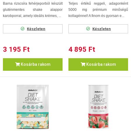
Barna rizscsíra fehérjeporból készült
Teljes értékű reggeli, adagonként
gluténmentes shake alappor
5000 mg prémium minőségű
karobporral, amely ideális krémes, ...
kollagénnel! A finom és gyorsan e...
Készleten
Készleten
3 195 Ft
4 895 Ft
Kosárba rakom
Kosárba rakom