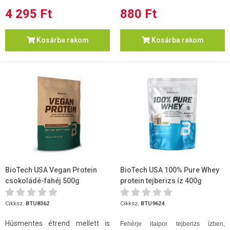
4 295 Ft
880 Ft
Kosárba rakom
Kosárba rakom
BioTech USA Vegan Protein
BioTech USA 100% Pure Whey
csokoládé-fahéj 500g
protein tejberizs íz 400g
Cikksz.
BTU8362
Cikksz.
BTU9624
Húsmentes étrend mellett is
Fehérje italpor tejberizs ízben,