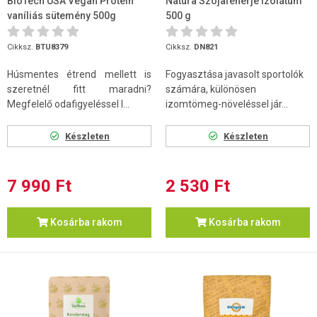
BioTech USA Vegan Protein
Natura Szójafehérje izolátum
vaníliás sütemény 500g
500 g
Cikksz.
BTU8379
Cikksz.
DN821
Húsmentes étrend mellett is
Fogyasztása javasolt sportolók
szeretnél fitt maradni?
számára, különösen
Megfelelő odafigyeléssel l...
izomtömeg-növeléssel jár...
Készleten
Készleten
7 990 Ft
2 530 Ft
Kosárba rakom
Kosárba rakom