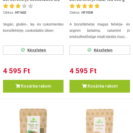
600 g
Cikksz.
HF1602
Cikksz.
HF1558
Vegán, glutén-, tej- és cukormentes
A borsófehérje magas fehérje- és
borsófehérje, csokoládés ízben.
arginin tartalma, valamint jó
emészthetősége miatt ideális össz...
Készleten
Készleten
4 595 Ft
4 595 Ft
Kosárba rakom
Kosárba rakom