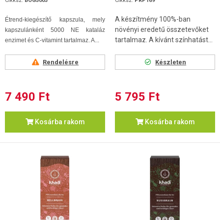
Cikksz.
BOG5003
Cikksz.
PRP169
A készítmény 100%-ban
Étrend-kiegészítő kapszula, mely
növényi eredetű összetevőket
kapszulánként 5000 NE kataláz
tartalmaz. A kívánt színhatást...
enzimet és C-vitamint tartalmaz. A...
Rendelésre
Készleten
7 490 Ft
5 795 Ft
Kosárba rakom
Kosárba rakom