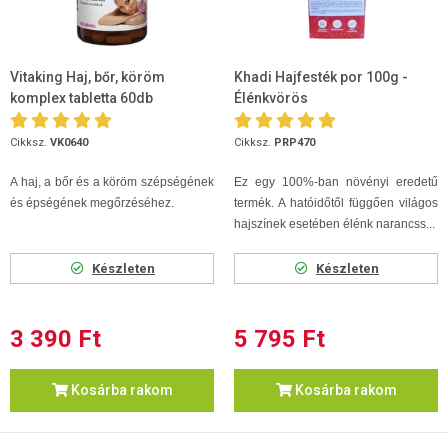
Vitaking Haj, bőr, köröm
Khadi Hajfesték por 100g -
komplex tabletta 60db
Élénkvörös
Cikksz.
VK0640
Cikksz.
PRP470
A haj, a bőr és a köröm szépségének
Ez egy 100%-ban növényi eredetű
és épségének megőrzéséhez.
termék. A hatóidőtől függően világos
hajszínek esetében élénk narancss...
Készleten
Készleten
3 390 Ft
5 795 Ft
Kosárba rakom
Kosárba rakom