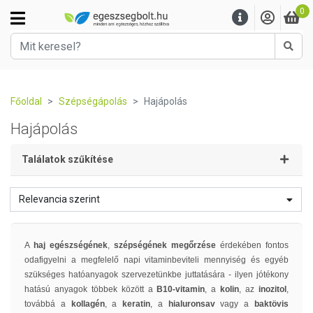
0
Kere
Főoldal
Szépségápolás
Hajápolás
Hajápolás
Találatok szűkítése
Relevancia szerint
A
haj egészségének
,
szépségének megőrzése
érdekében fontos
odafigyelni a megfelelő napi vitaminbeviteli mennyiség és egyéb
szükséges hatóanyagok szervezetünkbe juttatására - ilyen jótékony
hatású anyagok többek között a
B10-vitamin
, a
kolin
, az
inozitol
,
továbbá a
kollagén
, a
keratin
, a
hialuronsav
vagy a
baktövis