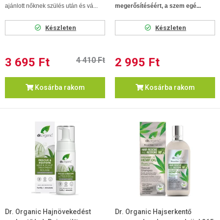
ajánlott nőknek szülés után és vá...
megerősítéséért, a szem egé...
Készleten
Készleten
3 695 Ft
4 410 Ft
2 995 Ft
Kosárba rakom
Kosárba rakom
Dr. Organic Hajnövekedést
Dr. Organic Hajserkentő