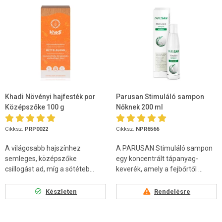
Khadi Növényi hajfesték por
Parusan Stimuláló sampon
Középszőke 100 g
Nőknek 200 ml
Cikksz.
PRP0022
Cikksz.
NPR6566
A világosabb hajszínhez
A PARUSAN Stimuláló sampon
semleges, középszőke
egy koncentrált tápanyag-
csillogást ad, míg a sötéteb...
keverék, amely a fejbőrtől ...
Készleten
Rendelésre