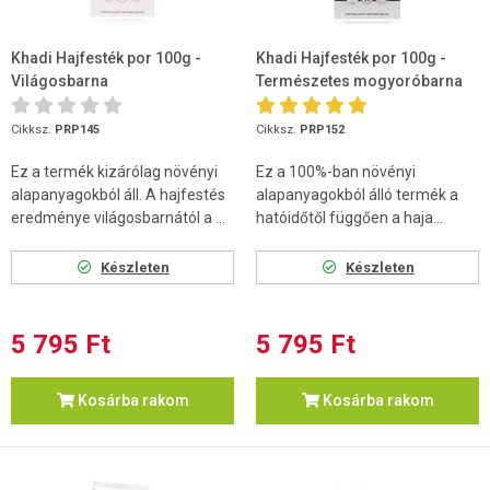
Khadi Hajfesték por 100g -
Khadi Hajfesték por 100g -
Világosbarna
Természetes mogyoróbarna
Cikksz.
PRP145
Cikksz.
PRP152
Ez a termék kizárólag növényi
Ez a 100%-ban növényi
alapanyagokból áll. A hajfestés
alapanyagokból álló termék a
eredménye világosbarnától a ...
hatóidőtől függően a haja...
Készleten
Készleten
5 795 Ft
5 795 Ft
Kosárba rakom
Kosárba rakom