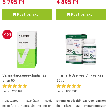
5 795 Ft
4 895 Ft
Kosárba rakom
Kosárba rakom
-16%
Varga Hajcseppek hajhullás
Interherb Szerves Cink és Réz
ellen 50 ml
60db
Cikksz.
VCS101
Cikksz.
BGB6508
Rendszeres használata segít
Étrend-kiegészítő szerves cinkkel
megelőzni a hajritkulást. Különösen
és rézzel az immunrendszer