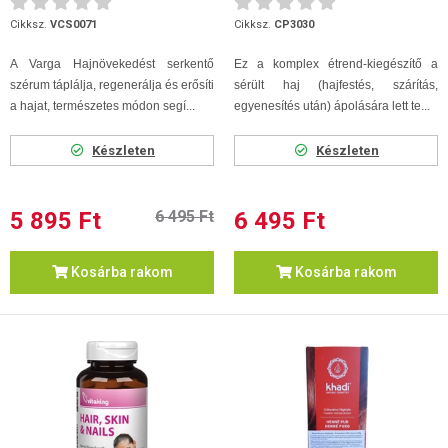
Cikksz.
VCS0071
Cikksz.
CP3030
A Varga Hajnövekedést serkentő
Ez a komplex étrend-kiegészítő a
szérum táplálja, regenerálja és erősíti
sérült haj (hajfestés, szárítás,
a hajat, természetes módon segí...
egyenesítés után) ápolására lett te...
Készleten
Készleten
5 895 Ft
6 495 Ft
6 495 Ft
Kosárba rakom
Kosárba rakom