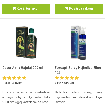
Kosárba rakom
Kosárba rakom
Dabur Amla Hajolaj 200 ml
Forcapil Spray Hajhullás Ellen
125ml
Cikksz.
GRD349
Cikksz.
CP3630
Ez a különleges, a haj növekedését
Hajhullás elleni spray, mely
elősegítő olaj az Ayurveda, India
rugalmatlan és devitalizált hajra
5000 éves gyógyászatának ősi rece...
javasolt.