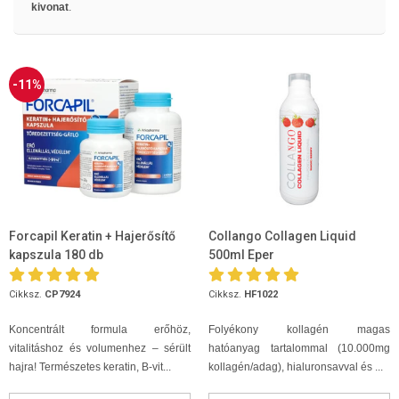
kivonat
.
-11%
Forcapil Keratin + Hajerősítő
Collango Collagen Liquid
kapszula 180 db
500ml Eper
Cikksz.
CP7924
Cikksz.
HF1022
Koncentrált formula erőhöz,
Folyékony kollagén magas
vitalitáshoz és volumenhez – sérült
hatóanyag tartalommal (10.000mg
hajra! Természetes keratin, B-vit...
kollagén/adag), hialuronsavval és ...