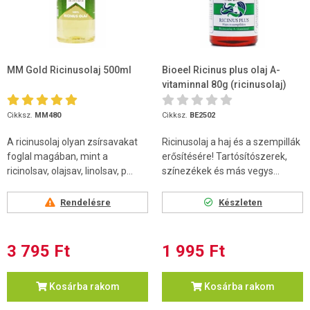
MM Gold Ricinusolaj 500ml
Bioeel Ricinus plus olaj A-
vitaminnal 80g (ricinusolaj)
Cikksz.
MM480
Cikksz.
BE2502
A ricinusolaj olyan zsírsavakat
Ricinusolaj a haj és a szempillák
foglal magában, mint a
erősítésére! Tartósítószerek,
ricinolsav, olajsav, linolsav, p...
színezékek és más vegys...
Rendelésre
Készleten
3 795 Ft
1 995 Ft
Kosárba rakom
Kosárba rakom