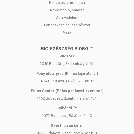
Rendelés lemondása
Reklamáció, panasz
Adatvédelem
Panaszkezelési szabályzat
ÁSZF
BIO EGÉSZSÉG BIOBOLT
Budaörs
2040 Budaörs, Szabadság út 61.
Fény utcai piac (Príma kijáratánál)
1024 Budapest, Lövőház utca 12.
Pólus Center (Pólus patikával szemben)
1152 Budapest, Szentmihályi út 131.
Rákóczi út
1072 Budapest, Rákóczi út 10.
Szent István körút
1137 Budapest, Szent István Körút 18.