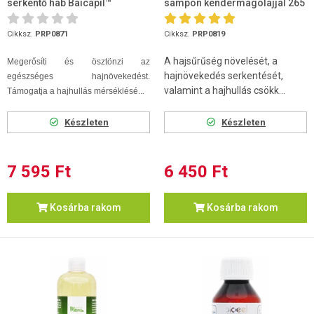
serkentő hab Baicapil™
sampon kendermagolajjal 265
formulával és bio kender...
ml
Cikksz.
PRP0871
Cikksz.
PRP0819
A hajsűrűség növelését, a
Megerősíti és ösztönzi az
hajnövekedés serkentését,
egészséges hajnövekedést.
valamint a hajhullás csökk...
Támogatja a hajhullás mérséklésé...
Készleten
Készleten
7 595 Ft
6 450 Ft
Kosárba rakom
Kosárba rakom