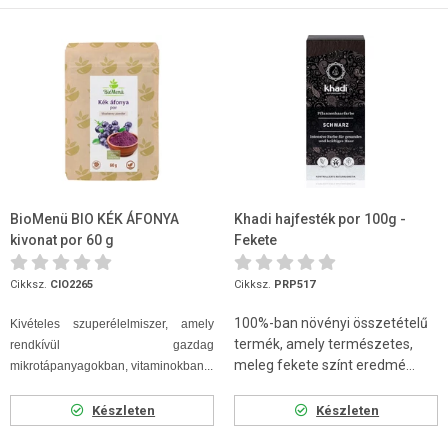
BioMenü BIO KÉK ÁFONYA
Khadi hajfesték por 100g -
kivonat por 60 g
Fekete
Cikksz.
CIO2265
Cikksz.
PRP517
100%-ban növényi összetételű
Kivételes szuperélelmiszer, amely
termék, amely természetes,
rendkívül gazdag
meleg fekete színt eredmé...
mikrotápanyagokban, vitaminokban...
Készleten
Készleten