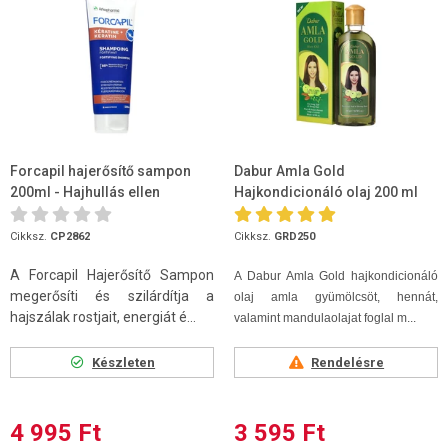
Forcapil hajerősítő sampon
Dabur Amla Gold
200ml - Hajhullás ellen
Hajkondicionáló olaj 200 ml
Cikksz.
CP2862
Cikksz.
GRD250
A Forcapil Hajerősítő Sampon
A Dabur Amla Gold hajkondicionáló
megerősíti és szilárdítja a
olaj amla gyümölcsöt, hennát,
hajszálak rostjait, energiát é...
valamint mandulaolajat foglal m...
Készleten
Rendelésre
4 995 Ft
3 595 Ft