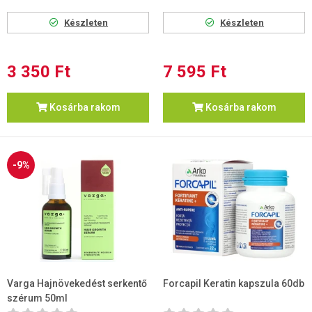
Készleten
Készleten
3 350 Ft
7 595 Ft
Kosárba rakom
Kosárba rakom
-9%
Varga Hajnövekedést serkentő
Forcapil Keratin kapszula 60db
szérum 50ml