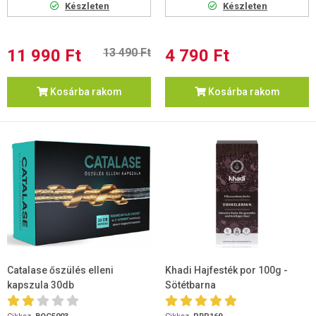
Készleten
Készleten
11 990 Ft
13 490 Ft
4 790 Ft
Kosárba rakom
Kosárba rakom
Catalase őszülés elleni
Khadi Hajfesték por 100g -
kapszula 30db
Sötétbarna