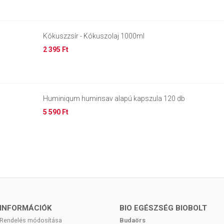
Kókuszzsír - Kókuszolaj 1000ml
2 395 Ft
Huminiqum huminsav alapú kapszula 120 db
5 590 Ft
INFORMÁCIÓK
BIO EGÉSZSÉG BIOBOLT
Rendelés módosítása
Budaörs