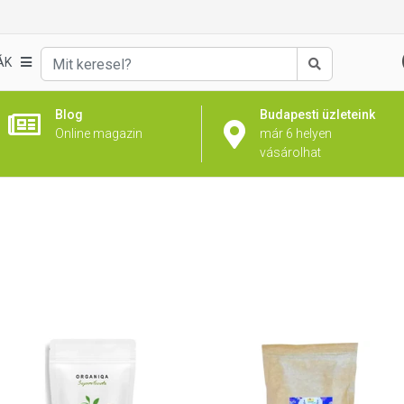
ÁK
Keresés
Blog
Budapesti üzleteink
Online magazin
már 6 helyen
vásárolhat