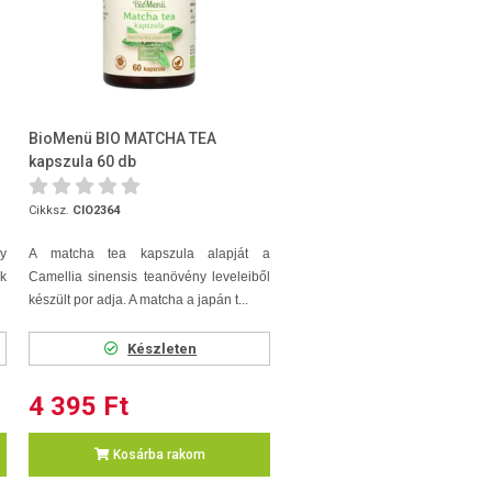
BioMenü BIO MATCHA TEA
kapszula 60 db
Cikksz.
CIO2364
ly
A matcha tea kapszula alapját a
k
Camellia sinensis teanövény leveleiből
készült por adja. A matcha a japán t...
Készleten
4 395 Ft
Kosárba rakom