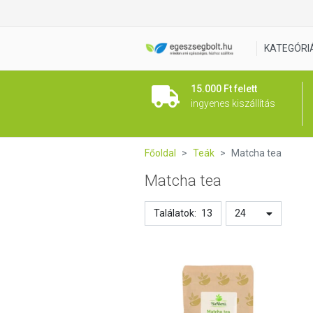
KATEGÓRI
15.000 Ft felett
ingyenes kiszállítás
Főoldal
Teák
Matcha tea
Matcha tea
Találatok:
13
24