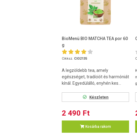
BioMenü BIO MATCHA TEA por 60
g
Cikksz.
CIO2135
C
A legzöldebb tea, amely
K
egészséget, tradíciót és harmóniát
kínál. Egyedülálló, enyhén kes...
g
Készleten
2 490 Ft
Kosárba rakom