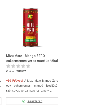
Mizu Mate - Mango ZERO -
cukormentes yerba maté üdítőital
(szénsavas) 330ml
Cikksz.
ITH0367
e
+50 Ft/üveg!
A Mizu Mate Mango Zero
.
egy cukormentes, mangó ízesítésű,
szénsavas yerba mate ital, amely ...
Készleten