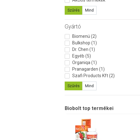
Akciós termékek
Szűrés
Mind
Gyártó
Biomenü (2)
Bulkshop (1)
Dr. Chen (1)
Egyéb (5)
Organiqa (1)
Pranagarden (1)
Szafi Products Kft (2)
Szűrés
Mind
Biobolt top termékei