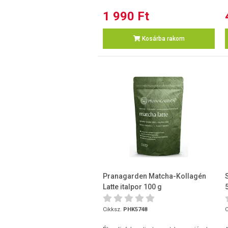
1 990 Ft
Kosárba rakom
Pranagarden Matcha-Kollagén
Latte italpor 100 g
Cikksz.
PHK5748
C