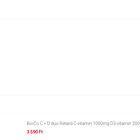
BioCo C + D duo Retard C-vitamin 1000mg D3-vitamin 20
3 590 Ft