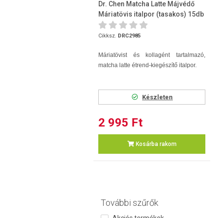
Dr. Chen Matcha Latte Májvédő
Máriatövis italpor (tasakos) 15db
Cikksz.
DRC2985
Máriatövist és kollagént tartalmazó,
matcha latte étrend-kiegészítő italpor.
Készleten
2 995 Ft
Kosárba rakom
További szűrők