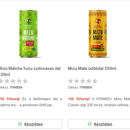
Mizu Matcha Yuzu szénsavas ital
Mizu Mate üdítőital 330ml
330ml
ikksz.
ITH0336
Cikksz.
ITH0350
+50 Ft/üveg!
Ez a különleges ital a
+50 Ft/üveg!
A VITAMIZU Mizu Mat
atcha tea – a gondosan őrölt jap...
Classic egy 330 ml-es, enyhén szénsa..
Készleten
Készleten