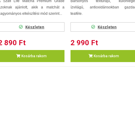
A Szafi Life Matcha Premium Grade
Bársonyos textúrájú, különlege
azoknak ajánlott, akik a matchát a
ízvilágú, antioxidánsokban gazda
agyományos elkészítési mód szerint...
teaféle.
Készleten
Készleten
2 890 Ft
2 990 Ft
Kosárba rakom
Kosárba rakom