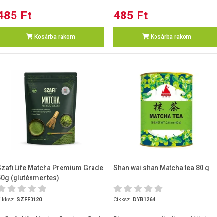
485 Ft
485 Ft
Kosárba rakom
Kosárba rakom
Szafi Life Matcha Premium Grade
Shan wai shan Matcha tea 80 g
50g (gluténmentes)
ikksz.
SZFF0120
Cikksz.
DYB1264