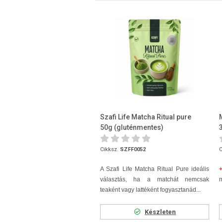
Szafi Life Matcha Ritual pure
50g (gluténmentes)
Cikksz.
SZFF0052
C
A Szafi Life Matcha Ritual Pure ideális
választás, ha a matchát nemcsak
m
teaként vagy lattéként fogyasztanád...
Készleten