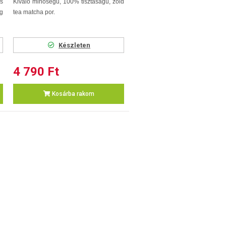
s
Kiváló minőségű, 100% tisztaságú, zöld
g
tea matcha por.
Készleten
4 790 Ft
Kosárba rakom