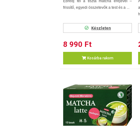
Ébredj fel a tiszta matcha erejével –
frissítő, egyedi összetevők a test és a ...
h
Készleten
8 990 Ft
Kosárba rakom