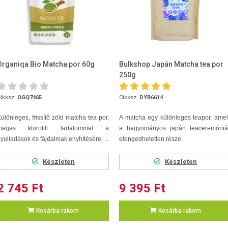
Organiqa Bio Matcha por 60g
Bulkshop Japán Matcha tea por
250g
ikksz.
OGQ7465
Cikksz.
DYB6614
ülönleges, frissítő zöld matcha tea por,
A matcha egy különleges teapor, ame
magas klorofill tartalommal a
a hagyományos japán teaceremóniá
yulladások és fájdalmak enyhítésére. ...
elengedhetetlen része.
Készleten
Készleten
2 745 Ft
9 395 Ft
Kosárba rakom
Kosárba rakom