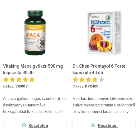
Vitaking Maca gyökér 500 mg
Dr. Chen Prostayol 6 Forte
kapszula 90 db
kapszula 40 db
Cikksz.
VK9017
Cikksz.
DRC403
A maca gyökér magas szénhidrát- és
A kortárs tudományos felismerésekre
ásványianyag-tartalmával
építve fejlesztett formula 6 különböző
hozzájárulhat fizikai és szellemi álló...
aktív komponenst tartalmaz, melye...
Készleten
Készleten