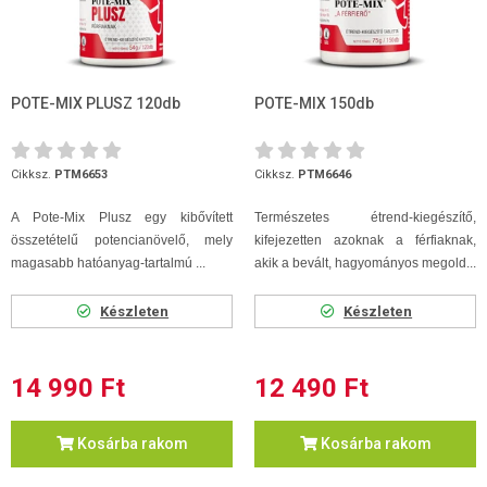
POTE-MIX PLUSZ 120db
POTE-MIX 150db
Cikksz.
PTM6653
Cikksz.
PTM6646
A Pote-Mix Plusz egy kibővített
Természetes étrend-kiegészítő,
összetételű potencianövelő, mely
kifejezetten azoknak a férfiaknak,
magasabb hatóanyag-tartalmú ...
akik a bevált, hagyományos megold...
Készleten
Készleten
14 990 Ft
12 490 Ft
Kosárba rakom
Kosárba rakom