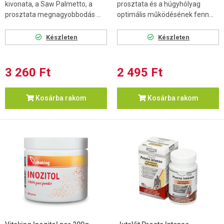
kivonata, a Saw Palmetto, a
prosztata és a húgyhólyag
prosztata megnagyobbodás ...
optimális működésének fenn...
Készleten
Készleten
3 260 Ft
2 495 Ft
Kosárba rakom
Kosárba rakom