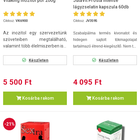
Vitaking Inozitol por 200g
JutaVit Prosta Intense
lágyzselatin kapszula 60db
Cikksz.
VK6900
Cikksz.
JV3595
Az inozitol egy szervezetünk
Szabalpálma termés kivonatot és
szöveteiben megtalálható,
hidegen sajtolt tökmagolajat
valamint több élelmiszerben is...
tartalmazó étrend-kiegészítő. Nem t...
Készleten
Készleten
5 500 Ft
4 095 Ft
Kosárba rakom
Kosárba rakom
-21%