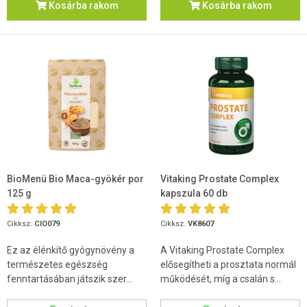
Kosárba rakom
Kosárba rakom
BioMenü Bio Maca-gyökér por
Vitaking Prostate Complex
125 g
kapszula 60 db
Cikksz.
CIO079
Cikksz.
VK8607
Ez az élénkítő gyógynövény a
A Vitaking Prostate Complex
természetes egészség
elősegítheti a prosztata normál
fenntartásában játszik szer...
működését, míg a csalán s...