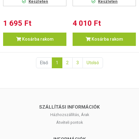
Készleten
Készleten
1 695 Ft
4 010 Ft
Kosárba rakom
Kosárba rakom
Első
1
2
3
Utolsó
SZÁLLÍTÁSI INFORMÁCIÓK
Házhozszállítás, Árak
Átvételi pontok