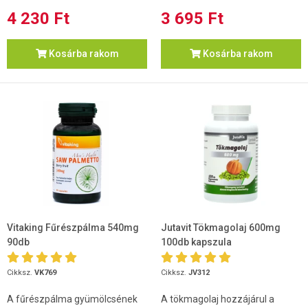
4 230 Ft
3 695 Ft
Kosárba rakom
Kosárba rakom
Vitaking Fűrészpálma 540mg
Jutavit Tökmagolaj 600mg
90db
100db kapszula
Cikksz.
VK769
Cikksz.
JV312
A fűrészpálma gyümölcsének
A tökmagolaj hozzájárul a