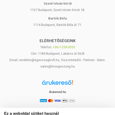
Szent István körút
1137 Budapest, Szent István Körút 18.
Bartók Béla
1114 Budapest, Bartók Béla út 71.
ELÉRHETŐSÉGEINK
Telefon:
+36-1-255-0555
Cím: 1184 Budapest, Lakatos út 36/B
Email: rendeles@egeszsegbolt.hu, Viszonteladói - Partneri - Sales:
sales@bioegeszseg.hu
Árukereső.hu
Ez a weboldal sütiket használ