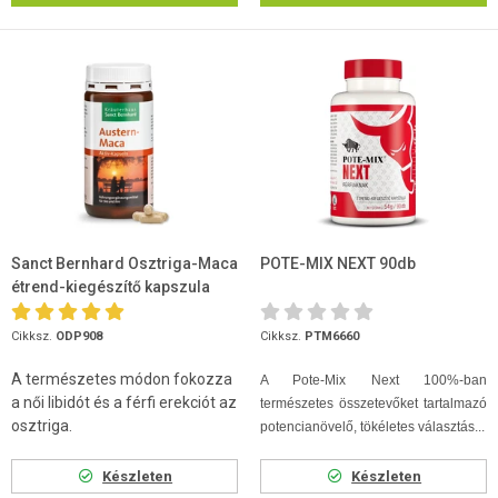
Sanct Bernhard Osztriga-Maca
POTE-MIX NEXT 90db
étrend-kiegészítő kapszula
120 db
Cikksz.
ODP908
Cikksz.
PTM6660
A természetes módon fokozza
A Pote-Mix Next 100%-ban
a női libidót és a férfi erekciót az
természetes összetevőket tartalmazó
osztriga.
potencianövelő, tökéletes választás...
Készleten
Készleten