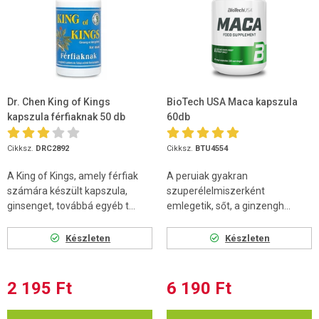
Dr. Chen King of Kings
BioTech USA Maca kapszula
kapszula férfiaknak 50 db
60db
Cikksz.
DRC2892
Cikksz.
BTU4554
A King of Kings, amely férfiak
A peruiak gyakran
számára készült kapszula,
szuperélelmiszerként
ginsenget, továbbá egyéb t...
emlegetik, sőt, a ginzengh...
Készleten
Készleten
2 195 Ft
6 190 Ft