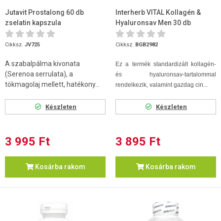
Jutavit Prostalong 60 db
Interherb VITAL Kollagén &
zselatin kapszula
Hyaluronsav Men 30 db
kapszula
Cikksz.
JV725
Cikksz.
BGB2982
A szabalpálma kivonata
Ez a termék standardizált kollagén-
(Serenoa serrulata), a
és hyaluronsav-tartalommal
tökmagolaj mellett, hatékony...
rendelkezik, valamint gazdag cin...
Készleten
Készleten
3 995 Ft
3 895 Ft
Kosárba rakom
Kosárba rakom