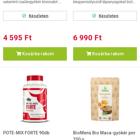
valamint csalángyökér kivonatot ...
kiegyensúlyozott tápanyagokat bizt...
Készleten
Készleten
4 595 Ft
6 990 Ft
Kosárba rakom
Kosárba rakom
POTE-MIX FORTE 90db
BioMenü Bio Maca-gyökér por
250 g