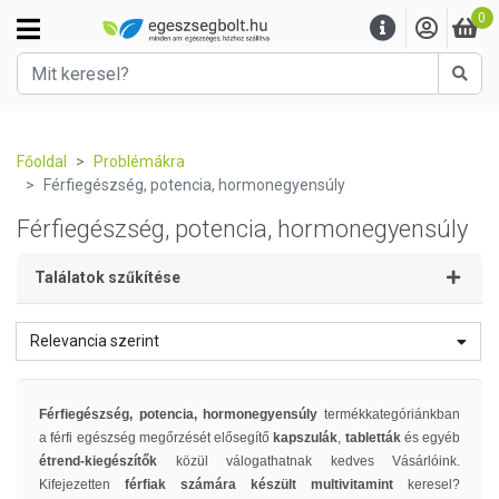
0
Kere
Főoldal
Problémákra
Férfiegészség, potencia, hormonegyensúly
Férfiegészség, potencia, hormonegyensúly
Találatok szűkítése
Relevancia szerint
Férfiegészség, potencia, hormonegyensúly
termékkategóriánkban
a férfi egészség megőrzését elősegítő
kapszulák
,
tabletták
és egyéb
étrend-kiegészítők
közül válogathatnak kedves Vásárlóink.
Kifejezetten
férfiak számára készült
multivitamint
keresel?