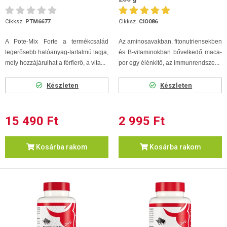
Cikksz.
PTM6677
Cikksz.
CIO086
A Pote-Mix Forte a termékcsalád
Az aminosavakban, fitonutriensekben
legerősebb hatóanyag-tartalmú tagja,
és B-vitaminokban bővelkedő maca-
mely hozzájárulhat a férfierő, a vita...
por egy élénkítő, az immunrendsze...
Készleten
Készleten
15 490 Ft
2 995 Ft
Kosárba rakom
Kosárba rakom