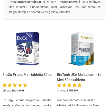
Prosztataproblémákkal
küzdesz?
Potencianövelő
készítmények
után kutatsz? Kínálatunkban fiatal, középkorú és idős férfiak is
megtalálhatják a számukra megfelelő terméket.
BioCo ProstaMen tabletta 80db
BioTech USA Multivitamin for
Men 60db tabletta
Cikksz.
BioCo938
Cikksz.
BTU5697
Ez egy étrend-kiegészítő tabletta,
A férfiak számára speciálisan
amely szabalpálma, kisvirágú füzike,
kifejlesztett Multivitamin for Men