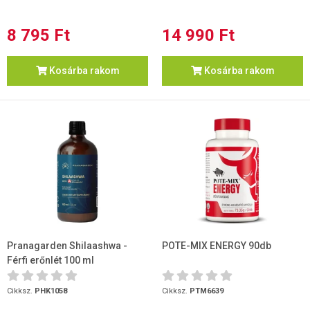
8 795 Ft
14 990 Ft
Kosárba rakom
Kosárba rakom
Pranagarden Shilaashwa -
POTE-MIX ENERGY 90db
Férfi erőnlét 100 ml
Cikksz.
PHK1058
Cikksz.
PTM6639