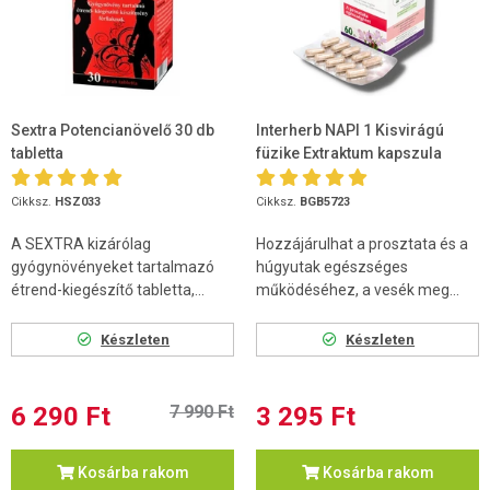
Sextra Potencianövelő 30 db
Interherb NAPI 1 Kisvirágú
tabletta
füzike Extraktum kapszula
60db
Cikksz.
HSZ033
Cikksz.
BGB5723
A SEXTRA kizárólag
Hozzájárulhat a prosztata és a
gyógynövényeket tartalmazó
húgyutak egészséges
étrend-kiegészítő tabletta,...
működéséhez, a vesék meg...
Készleten
Készleten
6 290 Ft
7 990 Ft
3 295 Ft
Kosárba rakom
Kosárba rakom