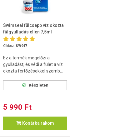
Swimseal fülcsepp víz okozta
fülgyulladás ellen 7,5ml
Cikksz.
SW947
Ez a termék megelőzi a
gyulladást, és védi a fület a víz
okozta fertőzésekkel szemb...
Készleten
5 990 Ft
Kosárba rakom