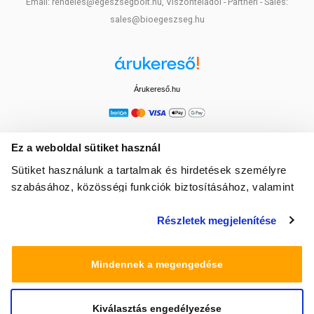
Email: rendeles@egeszsegbolt.hu, Viszonteladói - Partneri - Sales:
sales@bioegeszseg.hu
Árukereső.hu
Ez a weboldal sütiket használ
Sütiket használunk a tartalmak és hirdetések személyre
szabásához, közösségi funkciók biztosításához, valamint
weboldalforgalmunk elemzéséhez. Ezenkívül közösségi
Részletek megjelenítése
média-, hirdető- és elemező partnereinkkel megosztjuk az
Ön weboldalhasználatra vonatkozó adatait, akik
kombinálhatják az adatokat más olyan adatokkal,
Mindennek a megengedése
amelyeket Ön adott meg számukra vagy az Ön által
használt más szolgáltatásokból gyűjtöttek.
Kiválasztás engedélyezése