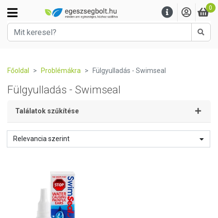
0
Kere
Főoldal
Problémákra
Fülgyulladás - Swimseal
Fülgyulladás - Swimseal
Találatok szűkítése
Relevancia szerint