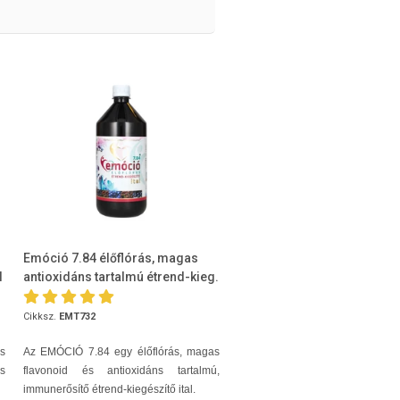
Emóció 7.84 élőflórás, magas
l
antioxidáns tartalmú étrend-kieg.
Cikksz.
EMT732
s
Az EMÓCIÓ 7.84 egy élőflórás, magas
s
flavonoid és antioxidáns tartalmú,
immunerősítő étrend-kiegészítő ital.