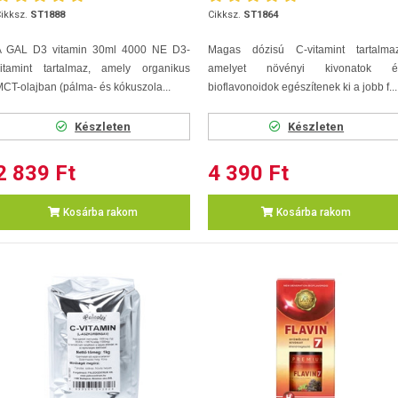
ikksz.
ST1888
Cikksz.
ST1864
A GAL D3 vitamin 30ml 4000 NE D3-
Magas dózisú C-vitamint tartalmaz
vitamint tartalmaz, amely organikus
amelyet növényi kivonatok é
CT-olajban (pálma- és kókuszola...
bioflavonoidok egészítenek ki a jobb f...
Készleten
Készleten
2 839 Ft
4 390 Ft
Kosárba rakom
Kosárba rakom