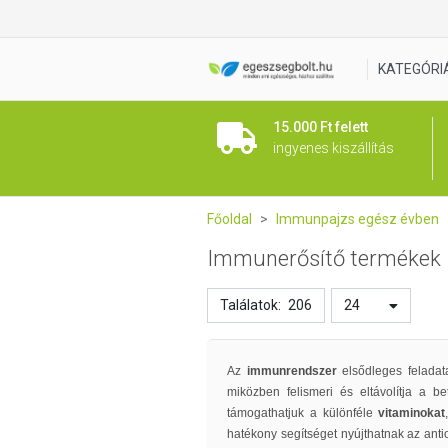
KATEGÓRI
15.000 Ft felett
ingyenes kiszállítás
Főoldal
Immunpajzs egész évben
Immunerősítő termékek
Találatok:
206
24
Az
immunrendszer
elsődleges felada
miközben felismeri és eltávolítja a
támogathatjuk a különféle
vitaminokat
hatékony segítséget nyújthatnak az ant