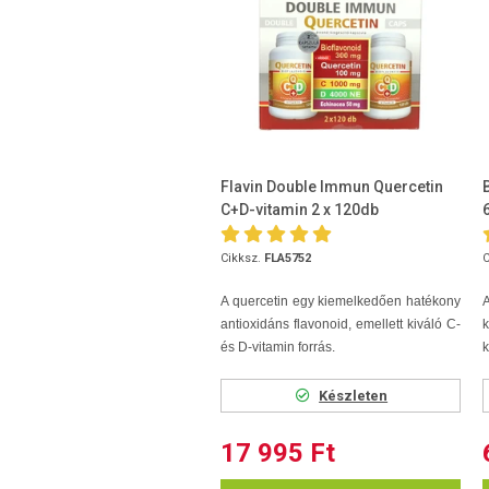
Flavin Double Immun Quercetin
C+D-vitamin 2 x 120db
Cikksz.
FLA5752
C
A quercetin egy kiemelkedően hatékony
A
antioxidáns flavonoid, emellett kiváló C-
k
és D-vitamin forrás.
k
Készleten
17 995 Ft