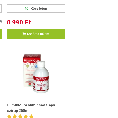
Készleten
t
8 990 Ft
Kosárba rakom
Huminiqum huminsav alapú
szirup 250ml