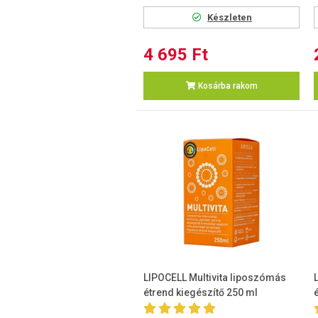
Készleten
4 695 Ft
Kosárba rakom
LIPOCELL Multivita liposzómás
étrend kiegészítő 250 ml