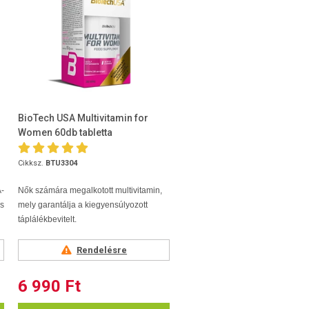
BioTech USA Multivitamin for
Women 60db tabletta
Cikksz.
BTU3304
-
Nők számára megalkotott multivitamin,
s
mely garantálja a kiegyensúlyozott
táplálékbevitelt.
Rendelésre
6 990 Ft