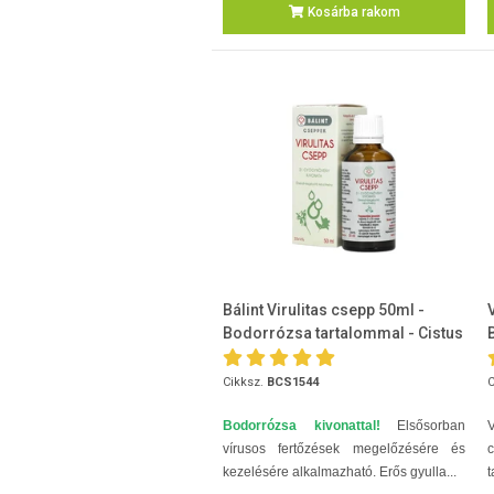
Kosárba rakom
Bálint Virulitas csepp 50ml -
Bodorrózsa tartalommal - Cistus
Incanus
Cikksz.
BCS1544
C
Bodorrózsa kivonattal!
Elsősorban
V
vírusos fertőzések megelőzésére és
c
kezelésére alkalmazható. Erős gyulla...
t