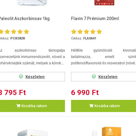
Paleolit Aszkorbinsav 1kg
Flavin 7 Prémium 200ml
ikksz.
PCK3828
Cikksz.
FLA0641
Az aszkorbinsav támogatja
Hétféle gyümölcslé kivonatá
zervezetünk immunrendszerét, növeli a
tartalmazza, emelt szint
ehérvérsejtek számát, melyek a kórok...
polifenol/flavonoid és resveratrol (növé.
Készleten
Készleten
3 795 Ft
6 990 Ft
Kosárba rakom
Kosárba rakom