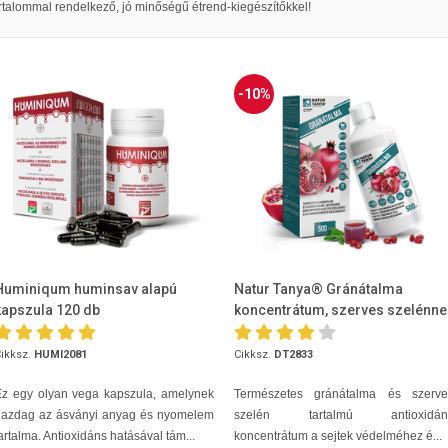
talommal rendelkező, jó minőségű étrend-kiegészítőkkel!
-10%
Huminiqum huminsav alapú
Natur Tanya® Gránátalma
kapszula 120 db
koncentrátum, szerves szelénne
500ml
ikksz.
HUMI2081
Cikksz.
DT2833
Ez egy olyan vega kapszula, amelynek
Természetes gránátalma és szerve
gazdag az ásványi anyag és nyomelem
szelén tartalmú antioxidán
artalma. Antioxidáns hatásával tám...
koncentrátum a sejtek védelméhez é...