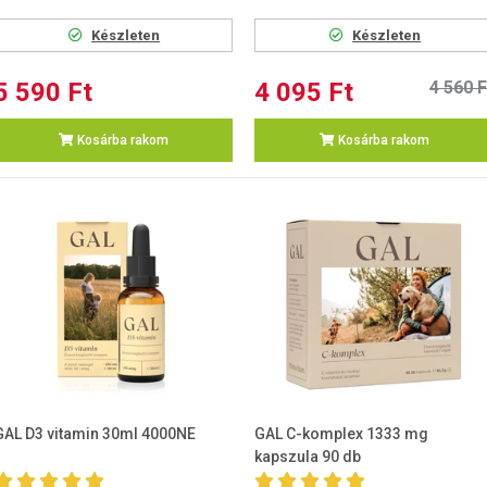
Készleten
Készleten
5 590 Ft
4 095 Ft
4 560 F
Kosárba rakom
Kosárba rakom
GAL D3 vitamin 30ml 4000NE
GAL C-komplex 1333 mg
kapszula 90 db