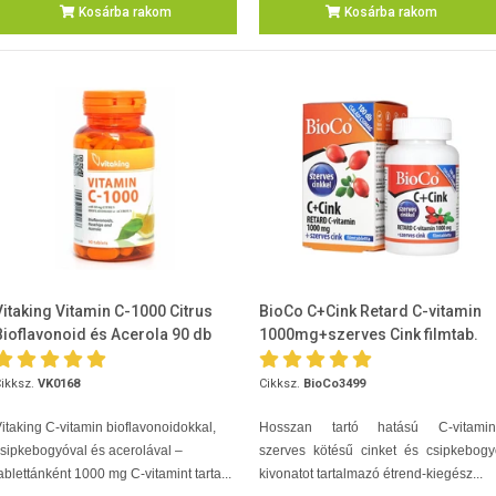
Kosárba rakom
Kosárba rakom
Vitaking Vitamin C-1000 Citrus
BioCo C+Cink Retard C-vitamin
Bioflavonoid és Acerola 90 db
1000mg+szerves Cink filmtab.
100db
ikksz.
VK0168
Cikksz.
BioCo3499
itaking C-vitamin bioflavonoidokkal,
Hosszan tartó hatású C-vitamint
sipkebogyóval és acerolával –
szerves kötésű cinket és csipkebogy
ablettánként 1000 mg C-vitamint tarta...
kivonatot tartalmazó étrend-kiegész...