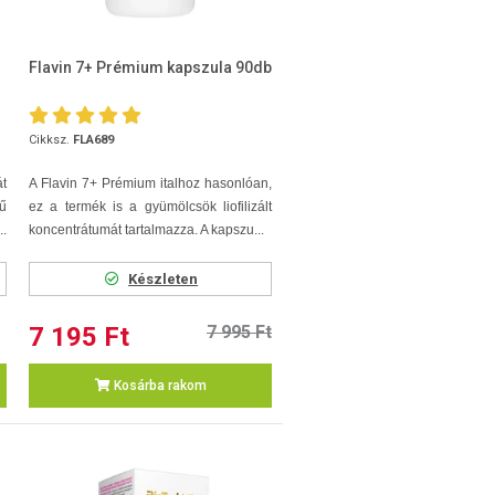
Flavin 7+ Prémium kapszula 90db
Cikksz.
FLA689
t
A Flavin 7+ Prémium italhoz hasonlóan,
ű
ez a termék is a gyümölcsök liofilizált
..
koncentrátumát tartalmazza. A kapszu...
Készleten
7 195 Ft
7 995 Ft
Kosárba rakom