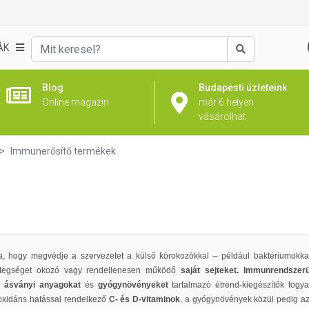
ÁK
Keresés
Blog
Budapesti üzleteink
Online magazin
már 6 helyen
vásárolhat
Immunerősítő termékek
ta, hogy megvédje a szervezetet a külső kórokozókkal – például baktériumokk
 betegséget okozó vagy rendellenesen működő
saját sejteket. Immunrendsze
,
ásványi anyagokat
és
gyógynövényeket
tartalmazó étrend-kiegészítők fogy
ioxidáns hatással rendelkező
C- és D-vitaminok
, a gyógynövények közül pedig a