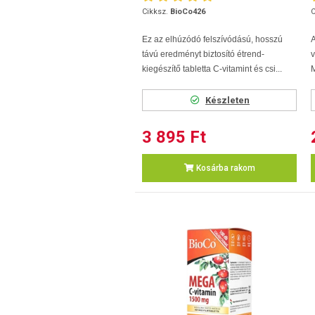
Cikksz.
BioCo426
C
Ez az elhúzódó felszívódású, hosszú
távú eredményt biztosító étrend-
kiegészítő tabletta C-vitamint és csi...
M
Készleten
3 895 Ft
Kosárba rakom