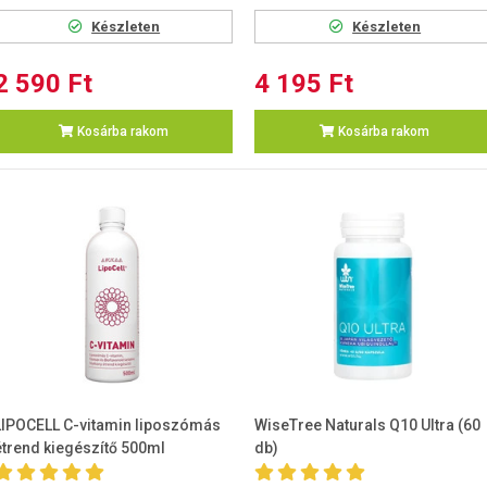
Készleten
Készleten
2 590 Ft
4 195 Ft
Kosárba rakom
Kosárba rakom
LIPOCELL C-vitamin liposzómás
WiseTree Naturals Q10 Ultra (60
étrend kiegészítő 500ml
db)