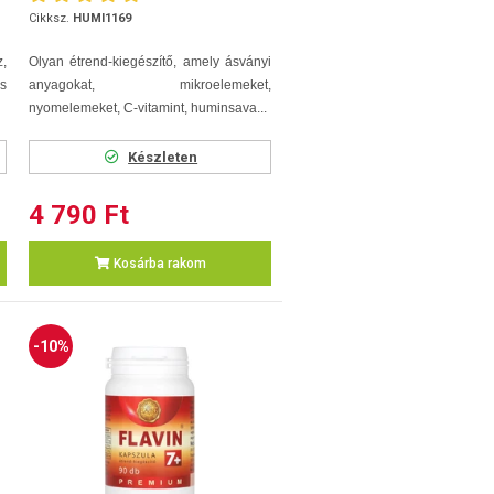
Cikksz.
HUMI1169
,
Olyan étrend-kiegészítő, amely ásványi
s
anyagokat, mikroelemeket,
nyomelemeket, C-vitamint, huminsava...
Készleten
4 790 Ft
Kosárba rakom
-10%