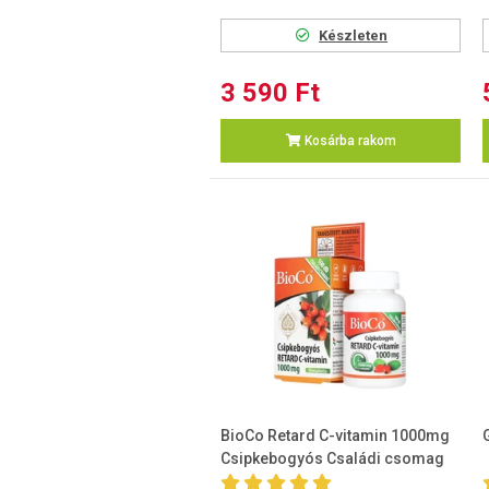
Készleten
3 590 Ft
Kosárba rakom
BioCo Retard C-vitamin 1000mg
Csipkebogyós Családi csomag
100db