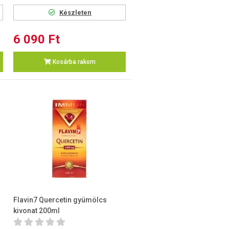
Készleten
6 090 Ft
Kosárba rakom
Flavin7 Quercetin gyümölcs
kivonat 200ml