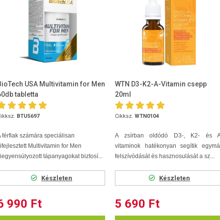
BioTech USA Multivitamin for Men
WTN D3-K2-A-Vitamin csepp
60db tabletta
20ml
ikksz.
BTU5697
Cikksz.
WTN0104
 férfiak számára speciálisan
A zsírban oldódó D3-, K2- és A
ifejlesztett Multivitamin for Men
vitaminok hatékonyan segítik egymá
iegyensúlyozott tápanyagokat biztosí...
felszívódását és hasznosulását a sz...
Készleten
Készleten
6 990 Ft
5 690 Ft