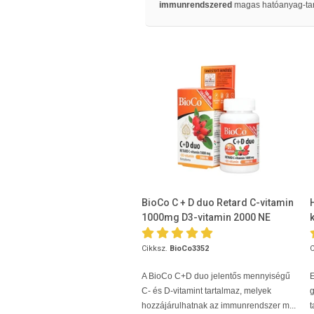
immunrendszered
magas hatóanyag-tar
BioCo C + D duo Retard C-vitamin
1000mg D3-vitamin 2000 NE
Cikksz.
BioCo3352
C
A BioCo C+D duo jelentős mennyiségű
C- és D-vitamint tartalmaz, melyek
hozzájárulhatnak az immunrendszer m...
t