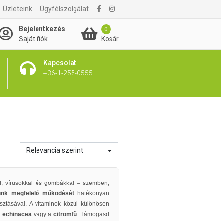
Üzleteink
Ügyfélszolgálat
Bejelentkezés
0
Kosár
Saját fiók
Kapcsolat
+36-1-255-0555
Relevancia szerint
al, vírusokkal és gombákkal – szemben,
rünk megfelelő működését
hatékonyan
asztásával. A vitaminok közül különösen
z
echinacea
vagy a
citromfű
. Támogasd