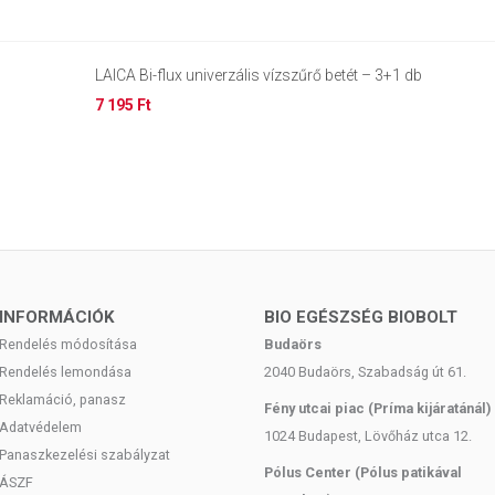
LAICA Bi-flux univerzális vízszűrő betét – 3+1 db
7 195 Ft
INFORMÁCIÓK
BIO EGÉSZSÉG BIOBOLT
Rendelés módosítása
Budaörs
Rendelés lemondása
2040 Budaörs, Szabadság út 61.
Reklamáció, panasz
Fény utcai piac (Príma kijáratánál)
Adatvédelem
1024 Budapest, Lövőház utca 12.
Panaszkezelési szabályzat
Pólus Center (Pólus patikával
ÁSZF