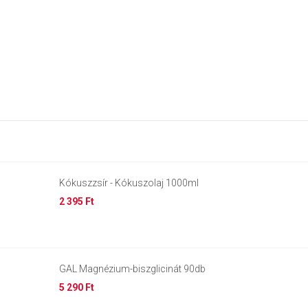
Kókuszzsír - Kókuszolaj 1000ml
2 395 Ft
GAL Magnézium-biszglicinát 90db
5 290 Ft