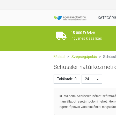
KATEGÓRI
15.000 Ft felett
ingyenes kiszállítás
Főoldal
Szépségápolás
Schüss
Schüssler natúrkozmet
Találatok:
0
24
Dr. Wilhelm Schüssler német származású
hiányállapot esetén pótolni lehet. Hom
ingerterápiával való biokémiai megszüntet