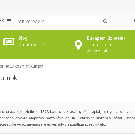
ÁK
Keresés
Blog
Budapesti üzleteink
Online magazin
már 6 helyen
vásárolhat
ler natúrkozmetikumok
ikumok
 orvos fejlesztette ki 1873-ban azt az ásványisó-terápiát, mellyel a szervezet
eopátiás elvekre alapozva hozta létre az ún. Schüssler biokémiai sókat , mely
ését, illetve az anyagcsere egyensúly visszaállítását segítik elő.