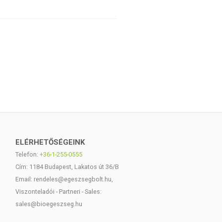
ELÉRHETŐSÉGEINK
Telefon:
+36-1-255-0555
Cím: 1184 Budapest, Lakatos út 36/B
Email: rendeles@egeszsegbolt.hu,
Viszonteladói - Partneri - Sales:
sales@bioegeszseg.hu