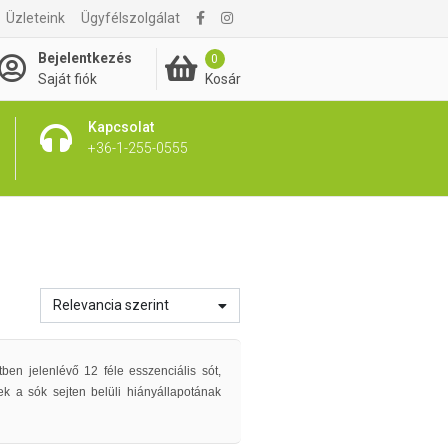
Üzleteink
Ügyfélszolgálat
Bejelentkezés
0
Kosár
Saját fiók
Kapcsolat
+36-1-255-0555
Relevancia szerint
ben jelenlévő 12 féle esszenciális sót,
ek a sók sejten belüli hiányállapotának