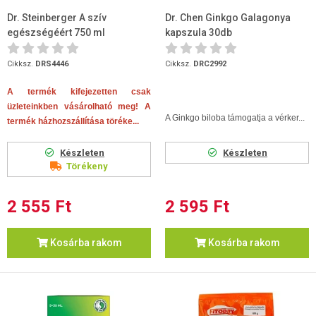
Dr. Steinberger A szív
Dr. Chen Ginkgo Galagonya
egészségéért 750 ml
kapszula 30db
Cikksz.
DRS4446
Cikksz.
DRC2992
A termék kifejezetten csak
üzleteinkben vásárolható meg! A
A Ginkgo biloba támogatja a vérker...
termék házhozszállítása töréke...
Készleten
Készleten
Törékeny
2 555 Ft
2 595 Ft
Kosárba rakom
Kosárba rakom