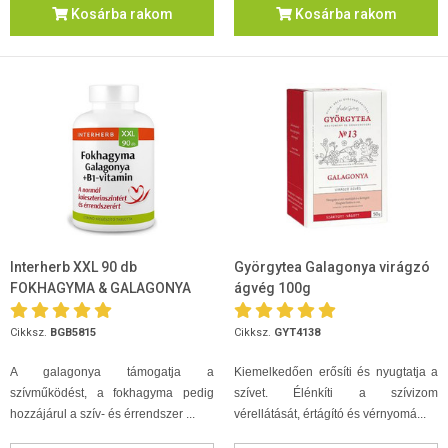
Kosárba rakom
Kosárba rakom
Interherb XXL 90 db
Györgytea Galagonya virágzó
FOKHAGYMA & GALAGONYA
ágvég 100g
+B1-vitamin tabletta
Cikksz.
BGB5815
Cikksz.
GYT4138
A galagonya támogatja a
Kiemelkedően erősíti és nyugtatja a
szívműködést, a fokhagyma pedig
szívet. Élénkíti a szívizom
hozzájárul a szív- és érrendszer ...
vérellátását, értágító és vérnyomá...