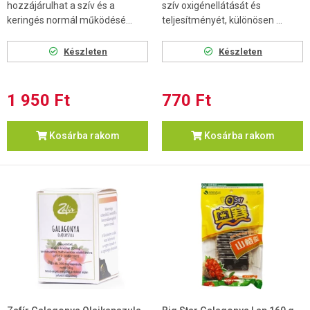
hozzájárulhat a szív és a
szív oxigénellátását és
keringés normál működésé...
teljesítményét, különösen ...
Készleten
Készleten
1 950 Ft
770 Ft
Kosárba rakom
Kosárba rakom