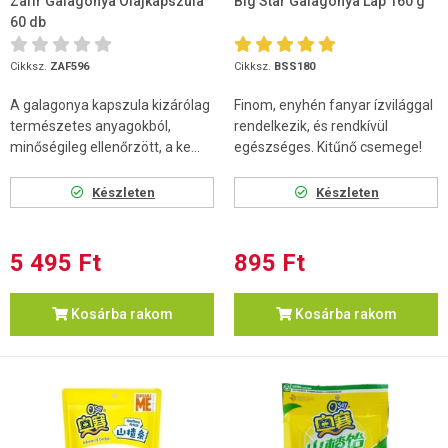
Zafír Galagonya Olajkapszula
Big Star Galagonya Lap 160 g
60 db
Cikksz.
ZAF596
Cikksz.
BSS180
A galagonya kapszula kizárólag
Finom, enyhén fanyar ízvilággal
természetes anyagokból,
rendelkezik, és rendkívül
minőségileg ellenőrzött, a ke...
egészséges. Kitűnő csemege!
Készleten
Készleten
5 495 Ft
895 Ft
Kosárba rakom
Kosárba rakom