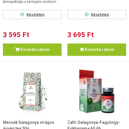
támogathatja a keringési rendszer...
Készleten
Készleten
3 595 Ft
3 695 Ft
Kosárba rakom
Kosárba rakom
Mecsek Galagonya virágos
Zafír Galagonya-Fagyöngy-
ágvég tea 50g
Fokhagyma 60 db