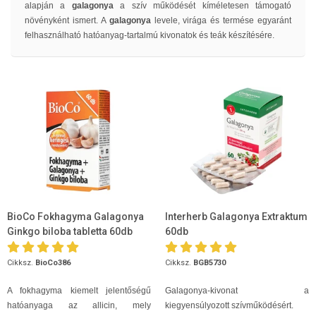
alapján a
galagonya
a szív működését kíméletesen támogató
növényként ismert. A
galagonya
levele, virága és termése egyaránt
felhasználható hatóanyag-tartalmú kivonatok és teák készítésére.
BioCo Fokhagyma Galagonya
Interherb Galagonya Extraktum
Ginkgo biloba tabletta 60db
60db
Cikksz.
BioCo386
Cikksz.
BGB5730
A fokhagyma kiemelt jelentőségű
Galagonya-kivonat a
hatóanyaga az allicin, mely
kiegyensúlyozott szívműködésért.