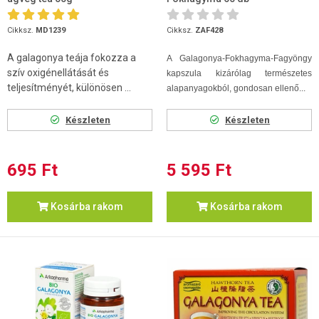
Cikksz.
MD1239
Cikksz.
ZAF428
A galagonya teája fokozza a
A Galagonya-Fokhagyma-Fagyöngy
szív oxigénellátását és
kapszula kizárólag természetes
teljesítményét, különösen ...
alapanyagokból, gondosan ellenő...
Készleten
Készleten
695 Ft
5 595 Ft
Kosárba rakom
Kosárba rakom