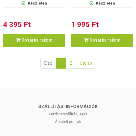
Készleten
Készleten
4 395 Ft
1 995 Ft
Kosárba rakom
Kosárba rakom
Első
1
2
Utolsó
SZÁLLÍTÁSI INFORMÁCIÓK
Házhozszállítás, Árak
Átvételi pontok