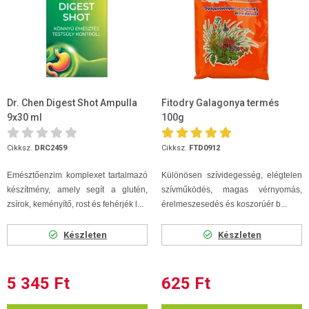
Dr. Chen Digest Shot Ampulla
Fitodry Galagonya termés
9x30 ml
100g
Cikksz.
DRC2459
Cikksz.
FTD0912
Emésztőenzim komplexet tartalmazó
Különösen szívidegesség, elégtelen
készítmény, amely segít a glutén,
szívműködés, magas vérnyomás,
zsírok, keményítő, rost és fehérjék l...
érelmeszesedés és koszorúér b...
Készleten
Készleten
5 345 Ft
625 Ft