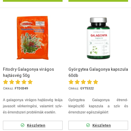
Fitodry Galagonya virágos
Györgytea Galagonya kapszula
hajtásvég 50g
60db
Cikksz.
FTD0349
Cikksz.
GYT5322
A galagonya virágos hajtásvég teája
Györgytea Galagonya étrend-
javasolt vérkeringési, valamint szív-
kiegészítő kapszula a szív és
és érrendszeri problémák esetén.
érrendszer egészségéért
Készleten
Készleten