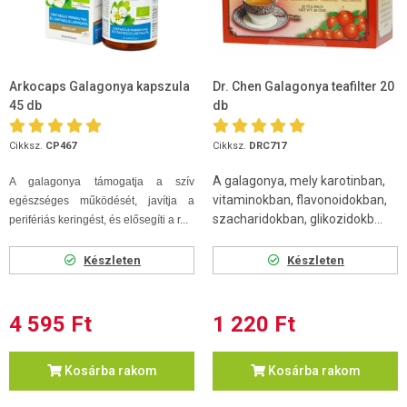
Arkocaps Galagonya kapszula
Dr. Chen Galagonya teafilter 20
45 db
db
Cikksz.
CP467
Cikksz.
DRC717
A galagonya, mely karotinban,
A galagonya támogatja a szív
vitaminokban, flavonoidokban,
egészséges működését, javítja a
szacharidokban, glikozidokb...
perifériás keringést, és elősegíti a r...
Készleten
Készleten
4 595 Ft
1 220 Ft
Kosárba rakom
Kosárba rakom