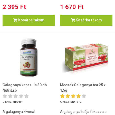
2 395 Ft
1 670 Ft
Kosárba rakom
Kosárba rakom
Galagonya kapszula 30 db
Mecsek Galagonya tea 25 x
NutriLab
1,5g
Cikksz.
NB049
Cikksz.
MD1710
A galagonya kivonat
A galagonya teája fokozza a