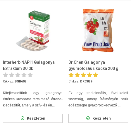
Interherb NAPI1 Galagonya
Dr.Chen Galagonya
Extraktum 30 db
gyümölcshús kocka 200 g
Cikksz.
BGB602
Cikksz.
DRC829
Kifejlesztettünk egy galagonya
Ez egy tradicionális, távol-keleti
értékes kivonatát tartalmazó étrend-
finomság, amely ízélményén felül
kiegészítőt, amely a szív- és érr...
egészségre gyakorolt kedvező ...
Készleten
Készleten