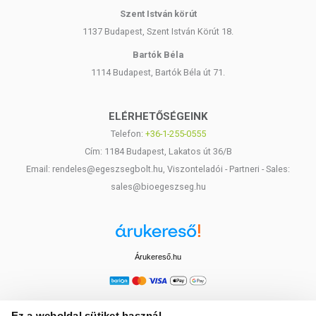
Szent István körút
1137 Budapest, Szent István Körút 18.
Bartók Béla
1114 Budapest, Bartók Béla út 71.
ELÉRHETŐSÉGEINK
Telefon:
+36-1-255-0555
Cím: 1184 Budapest, Lakatos út 36/B
Email: rendeles@egeszsegbolt.hu, Viszonteladói - Partneri - Sales:
sales@bioegeszseg.hu
Árukereső.hu
Ez a weboldal sütiket használ