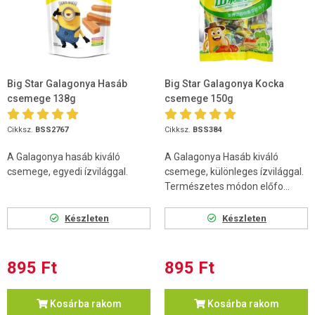
Big Star Galagonya Hasáb
Big Star Galagonya Kocka
csemege 138g
csemege 150g
Cikksz.
BSS2767
Cikksz.
BSS384
A Galagonya hasáb kiváló
A Galagonya Hasáb kiváló
csemege, egyedi ízvilággal.
csemege, különleges ízvilággal.
Természetes módon előfo...
Készleten
Készleten
895 Ft
895 Ft
Kosárba rakom
Kosárba rakom