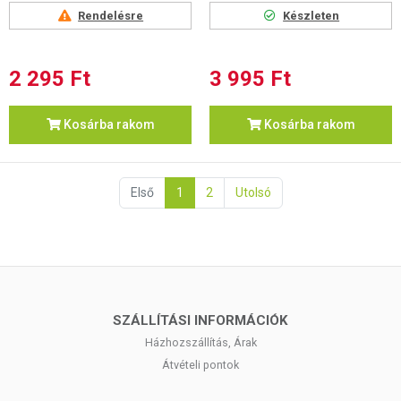
Rendelésre
Készleten
2 295 Ft
3 995 Ft
Kosárba rakom
Kosárba rakom
Első
1
2
Utolsó
SZÁLLÍTÁSI INFORMÁCIÓK
Házhozszállítás, Árak
Átvételi pontok