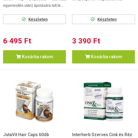
egyenesítés után) ápolására lett te...
Készleten
Készleten
6 495 Ft
3 390 Ft
Kosárba rakom
Kosárba rakom
JutaVit Hair Caps 60db
Interherb Szerves Cink és Réz