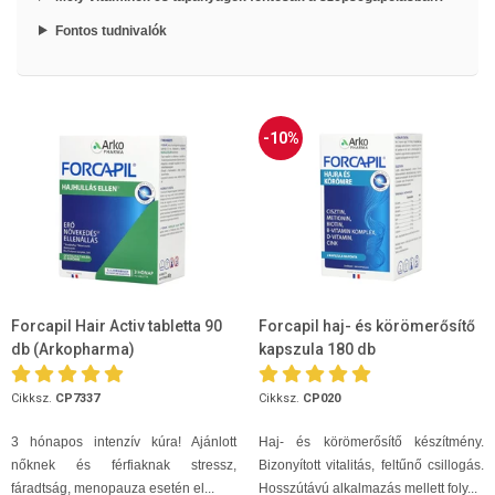
Fontos tudnivalók
-10%
Forcapil Hair Activ tabletta 90
Forcapil haj- és körömerősítő
db (Arkopharma)
kapszula 180 db
Cikksz.
CP7337
Cikksz.
CP020
3 hónapos intenzív kúra! Ajánlott
Haj- és körömerősítő készítmény.
nőknek és férfiaknak stressz,
Bizonyított vitalitás, feltűnő csillogás.
fáradtság, menopauza esetén el...
Hosszútávú alkalmazás mellett foly...