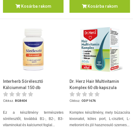
Kosárba rakom
Kosárba rakom
Interherb Sörélesztő
Dr. Herz Hair Multivitamin
Kálciummal 150 db
Komplex 60 db kapszula
Cikksz.
BGB404
Cikksz.
ODP1676
Ez a készítmény természetes
Komplex készítmény, mely búzacsíra
sörélesztőt, továbbá B1-, B2-, B3-
kivonatot, köles port, L-cisztint, L-
vitaminokat és kalciumot foglal...
metionint és jól hasznosuló szerves...