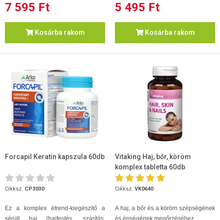
7 595 Ft
5 495 Ft
Kosárba rakom
Kosárba rakom
Forcapil Keratin kapszula 60db
Vitaking Haj, bőr, köröm
komplex tabletta 60db
Cikksz.
CP3030
Cikksz.
VK0640
Ez a komplex étrend-kiegészítő a
A haj, a bőr és a köröm szépségének
sérült haj (hajfestés, szárítás,
és épségének megőrzéséhez.