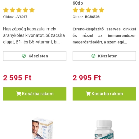
60db
Cikksz.
JV6947
Cikksz.
BGB6508
Hajszépség kapszula, mely
Étrend-kiegészítő szerves cinkkel
aranyköles kivonatot, búzacsíra
és rézzel az immunrendszer
olajat, B1- és B5-vitamint, bi...
megerősítéséért, a szem egé...
Készleten
Készleten
2 595 Ft
2 995 Ft
Kosárba rakom
Kosárba rakom