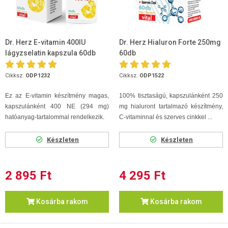
Dr. Herz E-vitamin 400IU
Dr. Herz Hialuron Forte 250mg
lágyzselatin kapszula 60db
60db
Cikksz.
ODP1232
Cikksz.
ODP1522
Ez az E-vitamin készítmény magas,
100% tisztaságú, kapszulánként 250
kapszulánként 400 NE (294 mg)
mg hialuront tartalmazó készítmény,
hatóanyag-tartalommal rendelkezik.
C-vitaminnal és szerves cinkkel ...
Készleten
Készleten
2 895 Ft
4 295 Ft
Kosárba rakom
Kosárba rakom