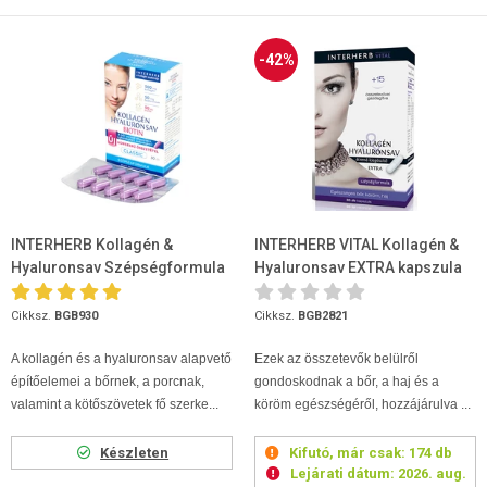
-42%
INTERHERB Kollagén &
INTERHERB VITAL Kollagén &
Hyaluronsav Szépségformula
Hyaluronsav EXTRA kapszula
Classic kapszula 30db
30db
Cikksz.
BGB930
Cikksz.
BGB2821
A kollagén és a hyaluronsav alapvető
Ezek az összetevők belülről
építőelemei a bőrnek, a porcnak,
gondoskodnak a bőr, a haj és a
valamint a kötőszövetek fő szerke...
köröm egészségéről, hozzájárulva ...
Készleten
Kifutó, már csak:
174 db
Lejárati dátum:
2026. aug.