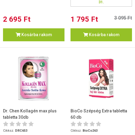
31.
2 695 Ft
1 795 Ft
3 095 Ft
Kosárba rakom
Kosárba rakom
Dr. Chen Kollagén max plus
BioCo Szépség Extra tabletta
tabletta 30db
60 db
Cikksz.
DRC653
Cikksz.
BioCo263