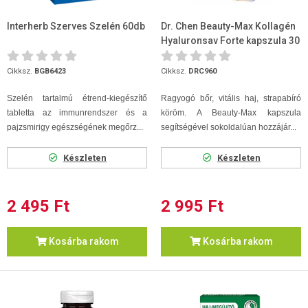
Interherb Szerves Szelén 60db
Dr. Chen Beauty-Max Kollagén
Hyaluronsav Forte kapszula 30
db
Cikksz.
BGB6423
Cikksz.
DRC960
Szelén tartalmú étrend-kiegészítő
Ragyogó bőr, vitális haj, strapabíró
tabletta az immunrendszer és a
köröm. A Beauty-Max kapszula
pajzsmirigy egészségének megőrz...
segítségével sokoldalúan hozzájár...
Készleten
Készleten
2 495 Ft
2 995 Ft
Kosárba rakom
Kosárba rakom