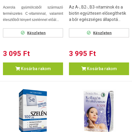
Az A-, B2-, B3-vitaminok és a
Acerola gyümölcsből származó
biotin együttesen elősegíthetik
természetes C-vitaminnal, valamint
a bőr egészséges állapotá...
élesztőből kinyert szelénnel előál...
Készleten
Készleten
3 095 Ft
3 995 Ft
Kosárba rakom
Kosárba rakom