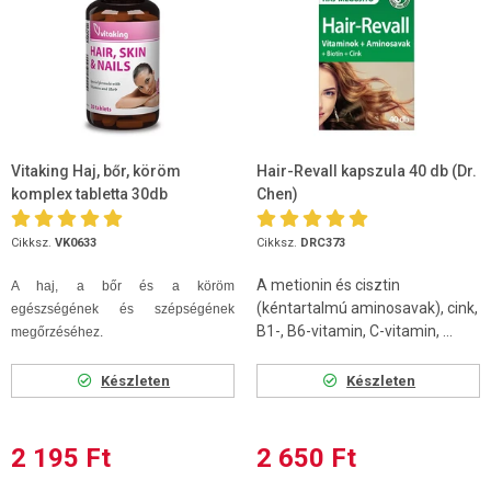
Vitaking Haj, bőr, köröm
Hair-Revall kapszula 40 db (Dr.
komplex tabletta 30db
Chen)
Cikksz.
VK0633
Cikksz.
DRC373
A metionin és cisztin
A haj, a bőr és a köröm
(kéntartalmú aminosavak), cink,
egészségének és szépségének
B1-, B6-vitamin, C-vitamin, ...
megőrzéséhez.
Készleten
Készleten
2 195 Ft
2 650 Ft