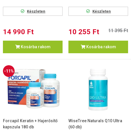
Készleten
Készleten
14 990 Ft
10 255 Ft
11 395 Ft
Kosárba rakom
Kosárba rakom
-11%
Forcapil Keratin + Hajerősítő
WiseTree Naturals Q10 Ultra
kapszula 180 db
(60 db)