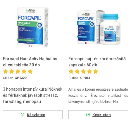
Forcapil Hair Activ Hajhullás
Forcapil haj- és körömerősítő
elleni tabletta 30 db
kapszula 60 db
Cikksz.
CP7320
Cikksz.
CP013
3 hónapos intenzív kúra! Nőknek
A haj és a köröm erősítésére szolgáló
és férfiaknak javasolt stressz,
készítmény. Érezhető vitalitást és
fáradtság, menopau...
látványos csillogást biztosít. Ho...
Készleten
Készleten