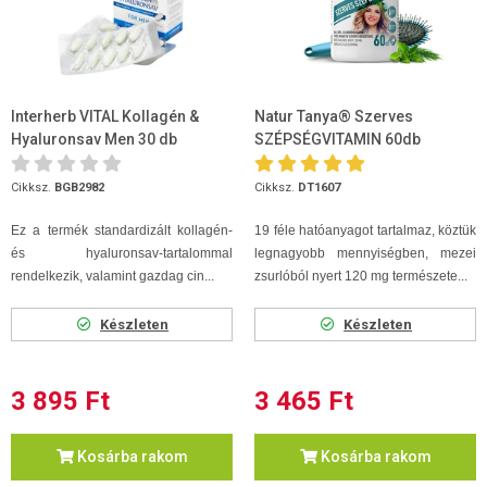
Interherb VITAL Kollagén &
Natur Tanya® Szerves
Hyaluronsav Men 30 db
SZÉPSÉGVITAMIN 60db
kapszula
Cikksz.
BGB2982
Cikksz.
DT1607
Ez a termék standardizált kollagén-
19 féle hatóanyagot tartalmaz, köztük
és hyaluronsav-tartalommal
legnagyobb mennyiségben, mezei
rendelkezik, valamint gazdag cin...
zsurlóból nyert 120 mg természete...
Készleten
Készleten
3 895 Ft
3 465 Ft
Kosárba rakom
Kosárba rakom