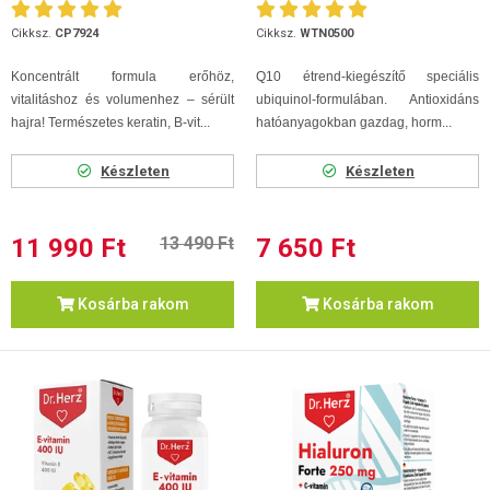
Cikksz.
CP7924
Cikksz.
WTN0500
Koncentrált formula erőhöz,
Q10 étrend-kiegészítő speciális
vitalitáshoz és volumenhez – sérült
ubiquinol-formulában. Antioxidáns
hajra! Természetes keratin, B-vit...
hatóanyagokban gazdag, horm...
Készleten
Készleten
11 990 Ft
13 490 Ft
7 650 Ft
Kosárba rakom
Kosárba rakom