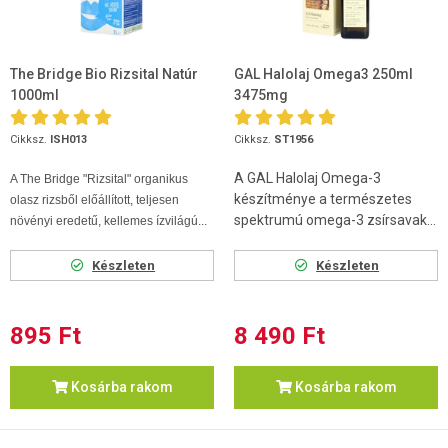
The Bridge Bio Rizsital Natúr
GAL Halolaj Omega3 250ml
1000ml
3475mg
Cikksz.
ISH013
Cikksz.
ST1956
A GAL Halolaj Omega-3
A The Bridge "Rizsital" organikus
készítménye a természetes
olasz rizsből előállított, teljesen
spektrumú omega-3 zsírsavak...
növényi eredetű, kellemes ízvilágú...
Készleten
Készleten
895 Ft
8 490 Ft
Kosárba rakom
Kosárba rakom