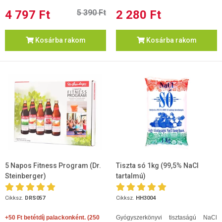
4 797 Ft
5 390 Ft
2 280 Ft
Kosárba rakom
Kosárba rakom
5 Napos Fitness Program (Dr.
Tiszta só 1kg (99,5% NaCl
Steinberger)
tartalmú)
Cikksz.
DRS057
Cikksz.
HH3004
+50 Ft betétdíj palackonként. (250
Gyógyszerkönyvi tisztaságú NaCl