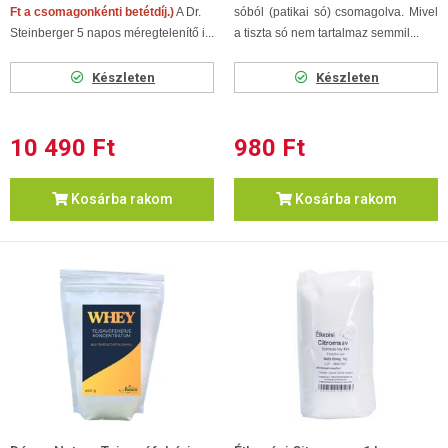
Ft a csomagonkénti betétdíj.)
A Dr.
sóból (patikai só) csomagolva. Mivel
Steinberger 5 napos méregtelenítő i...
a tiszta só nem tartalmaz semmil...
Készleten
Készleten
10 490 Ft
980 Ft
Kosárba rakom
Kosárba rakom