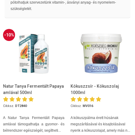
pótolhatjuk szervezetünk vitamin-, ásványi anyag- és nyomelem-
szükségletét.
-10%
Natur Tanya Fermentált Papaya
Kókuszzsír - Kókuszolaj
amlával 500ml
1000ml
Cikksz.
DT2840
Cikksz.
MV016
A Natur Tanya Fermentált Papaya
A kókuszpálma érett húsának
amlával támogathatja a gyomor- és
megszárításával és kisajtolásával
bélrendszer egészségét, segítheti...
nyerik a kókuszolajat, amely más n...