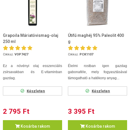
Grapoila Máriatövismag-olaj
Útifű maghéj 95% Paleolit 400
250 ml
g
Cikksz.
VOP7427
Cikksz.
PCK1107
Ez a növényi olaj esszenciális
Élelmi rostban igen gazdag
zsírsavakban és E-vitaminban
gabonaféle, mely fogyasztásával
gazdag.
támogatható a hatékony anyag...
Készleten
Készleten
2 795 Ft
3 395 Ft
Kosárba rakom
Kosárba rakom