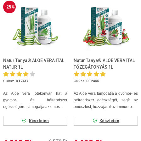
-25%
Natur Tanya® ALOE VERA ITAL
Natur Tanya® ALOE VERA ITAL
NATUR 1L
TŐZEGÁFONYÁS 1L
Cikksz.
DT2437
Cikksz.
DT2444
Az Aloe vera jótékonyan hat a
Az Aloe vera támogatja a gyomor- és
gyomor- és bélrendszer
bélrendszer egészségét, segíti az
egészségére, támogatja az emés...
emésztést, hozzájárul az immunre...
Készleten
Készleten