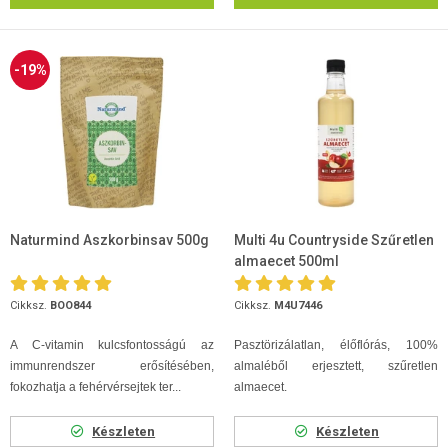
-19%
Naturmind Aszkorbinsav 500g
Multi 4u Countryside Szűretlen
almaecet 500ml
Cikksz.
BOO844
Cikksz.
M4U7446
A C-vitamin kulcsfontosságú az
Pasztörizálatlan, élőflórás, 100%
immunrendszer erősítésében,
almaléből erjesztett, szűretlen
fokozhatja a fehérvérsejtek ter...
almaecet.
Készleten
Készleten