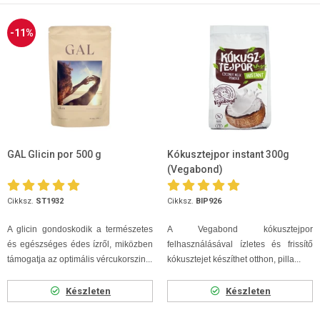
-11%
GAL Glicin por 500 g
Kókusztejpor instant 300g
(Vegabond)
Cikksz.
ST1932
Cikksz.
BIP926
A glicin gondoskodik a természetes
A Vegabond kókusztejpor
és egészséges édes ízről, miközben
felhasználásával ízletes és frissítő
támogatja az optimális vércukorszin...
kókusztejet készíthet otthon, pilla...
Készleten
Készleten