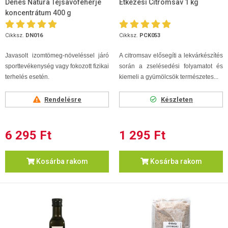
Dénes Natura Tejsavófehérje
Étkezési Citromsav 1 kg
koncentrátum 400 g
Cikksz.
DN016
Cikksz.
PCK053
Javasolt izomtömeg-növeléssel járó
A citromsav elősegíti a lekvárkészítés
sporttevékenység vagy fokozott fizikai
során a zselésedési folyamatot és
terhelés esetén.
kiemeli a gyümölcsök természetes...
Rendelésre
Készleten
6 295 Ft
1 295 Ft
Kosárba rakom
Kosárba rakom