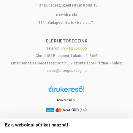
1137 Budapest, Szent István Körút 18.
Bartók Béla
1114 Budapest, Bartók Béla út 71.
ELÉRHETŐSÉGEINK
Telefon:
+36-1-255-0555
Cím: 1184 Budapest, Lakatos út 36/B
Email: rendeles@egeszsegbolt.hu, Viszonteladói - Partneri - Sales:
sales@bioegeszseg.hu
Árukereső.hu
Ez a weboldal sütiket használ