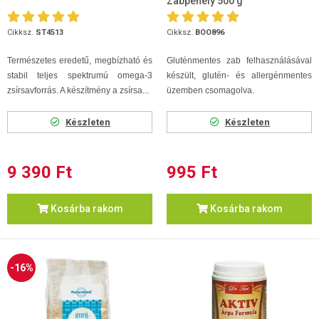
Zabpehely 500 g
Cikksz.
ST4513
Cikksz.
BOO896
Természetes eredetű, megbízható és
Gluténmentes zab felhasználásával
stabil teljes spektrumú omega-3
készült, glutén- és allergénmentes
zsírsavforrás. A készítmény a zsírsa...
üzemben csomagolva.
Készleten
Készleten
9 390 Ft
995 Ft
Kosárba rakom
Kosárba rakom
-16%