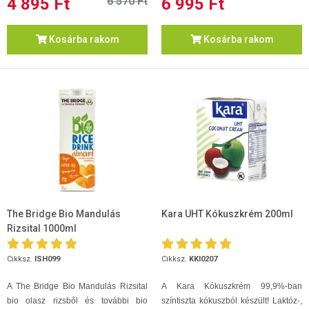
4 895 Ft
6 570 Ft
6 995 Ft
Kosárba rakom
Kosárba rakom
The Bridge Bio Mandulás
Kara UHT Kókuszkrém 200ml
Rizsital 1000ml
Cikksz.
ISH099
Cikksz.
KKI0207
A The Bridge Bio Mandulás Rizsital
A Kara Kókuszkrém 99,9%-ban
bio olasz rizsből és további bio
színtiszta kókuszból készült! Laktóz-,