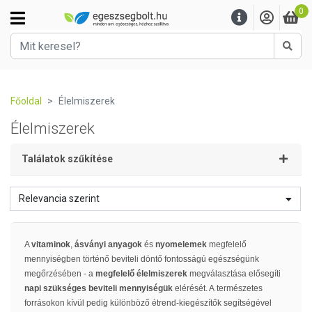
0
Kere
Főoldal
Élelmiszerek
Élelmiszerek
Találatok szűkítése
Relevancia szerint
A
vitaminok
,
ásványi anyagok
és
nyomelemek
megfelelő
mennyiségben történő beviteli döntő fontosságú egészségünk
megőrzésében - a
megfelelő élelmiszerek
megválasztása elősegíti
napi szükséges beviteli mennyiségük
elérését. A természetes
forrásokon kívül pedig különböző étrend-kiegészítők segítségével