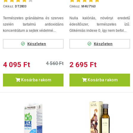
Cikksz.
DT2833
Cikksz.
M4U7163
Természetes gránátalma és szerves
Nulla kalóriás, növényi eredetű
szelén tartalmú antioxidáns
édesítőszer, természetes ízű.
koncentrátum a sejtek védelmé...
Glikémiás indexe 0, így nem befol...
Készleten
Készleten
4 095 Ft
4 560 Ft
2 695 Ft
Kosárba rakom
Kosárba rakom