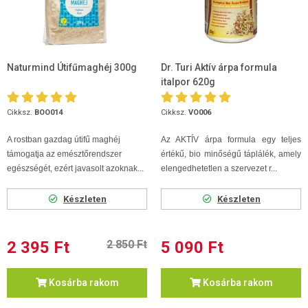
Naturmind Útifűmaghéj 300g
Dr. Turi Aktív árpa formula
italpor 620g
Cikksz.
BOO014
Cikksz.
VO006
A rostban gazdag útifű maghéj
Az AKTÍV árpa formula egy teljes
támogatja az emésztőrendszer
értékű, bio minőségű táplálék, amely
egészségét, ezért javasolt azoknak...
elengedhetetlen a szervezet r...
Készleten
Készleten
2 395 Ft
2 850 Ft
5 090 Ft
Kosárba rakom
Kosárba rakom