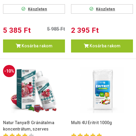
Készleten
Készleten
5 385 Ft
5 985 Ft
2 395 Ft
Kosárba rakom
Kosárba rakom
-10%
Natur Tanya® Gránátalma
Multi 4U Eritrit 1000g
koncentrátum, szerves
szelénnel 500ml