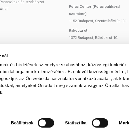
Panaszkezelési szabályzat
Pólus Center (Pólus patikával
ÁSZF
szemben)
1152 Budapest, Szentmihályi út 131.
Rákóczi út
1072 Budapest, Rákóczi út 10.
Szent István körút
1137 Budapest, Szent István Körút
znál
18.
almak és hirdetések személyre szabásához, közösségi funkciók
Bartók Béla
weboldalforgalmunk elemzéséhez. Ezenkívül közösségi média-, h
1114 Budapest, Bartók Béla út 71.
gosztjuk az Ön weboldalhasználatra vonatkozó adatait, akik ko
atokkal, amelyeket Ön adott meg számukra vagy az Ön által ha
k.
© 2025 Minden jog fenntartva egeszsegbolt.hu
Beállítások
Statisztikai
Mark