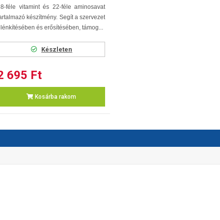
8-féle vitamint és 22-féle aminosavat
artalmazó készítmény. Segít a szervezet
lénkítésében és erősítésében, támog...
Készleten
2 695 Ft
Kosárba rakom