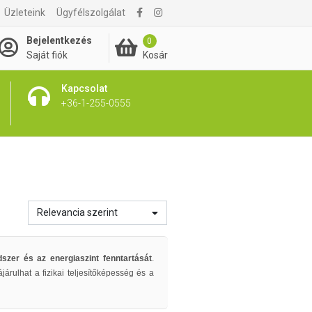
Üzleteink
Ügyfélszolgálat
Bejelentkezés
0
Kosár
Saját fiók
Kapcsolat
+36-1-255-0555
Relevancia szerint
szer és az energiaszint fenntartását
.
rulhat a fizikai teljesítőképesség és a