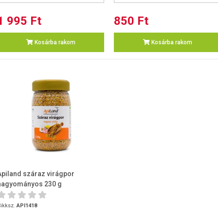
1 995 Ft
850 Ft
Kosárba rakom
Kosárba rakom
Apiland száraz virágpor
hagyományos 230 g
ikksz.
API1418