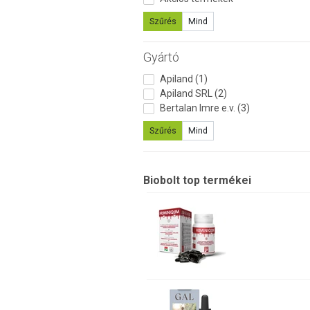
Szűrés
Mind
Gyártó
Apiland (1)
Apiland SRL (2)
Bertalan Imre e.v. (3)
Szűrés
Mind
Biobolt top termékei