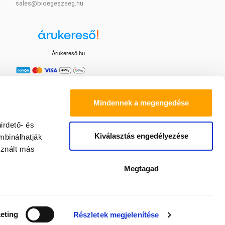
sales@bioegeszseg.hu
Árukereső.hu
Mindennek a megengedése
irdető- és
Kiválasztás engedélyezése
mbinálhatják
sznált más
Megtagad
eting
Részletek megjelenítése