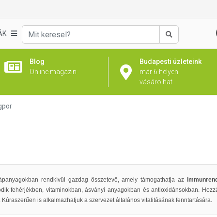
ÁK
Keresés
Blog
Budapesti üzleteink
Online magazin
már 6 helyen
vásárolhat
gpor
tápanyagokban rendkívül gazdag összetevő, amely támogathatja az
immunrend
ködik fehérjékben, vitaminokban, ásványi anyagokban és antioxidánsokban. Hozzájá
úraszerűen is alkalmazhatjuk a szervezet általános vitalitásának fenntartására.