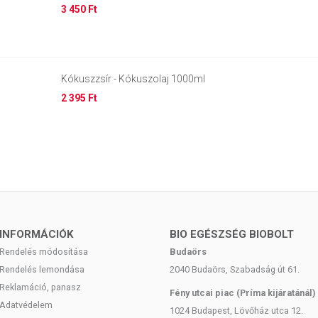
3 450 Ft
Kókuszzsír - Kókuszolaj 1000ml
2 395 Ft
INFORMÁCIÓK
BIO EGÉSZSÉG BIOBOLT
Rendelés módosítása
Budaörs
Rendelés lemondása
2040 Budaörs, Szabadság út 61.
Reklamáció, panasz
Fény utcai piac (Príma kijáratánál)
Adatvédelem
1024 Budapest, Lövőház utca 12.