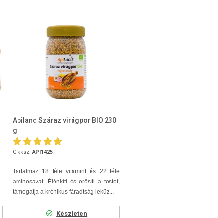
Apiland Száraz virágpor BIO 230
g
Cikksz.
API1425
Tartalmaz 18 féle vitamint és 22 féle
aminosavat. Élénkíti és erősíti a testet,
támogatja a krónikus fáradtság leküz...
Készleten