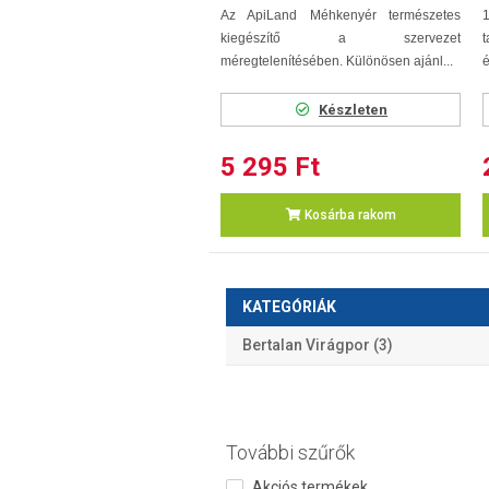
Az ApiLand Méhkenyér természetes
1
kiegészítő a szervezet
t
méregtelenítésében. Különösen ajánl...
é
Készleten
5 295 Ft
Kosárba rakom
KATEGÓRIÁK
Bertalan Virágpor (3)
További szűrők
Akciós termékek