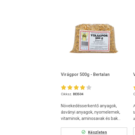
Virágpor 500g - Bertalan
Cikksz.
BEI504
C
Növekedésserkentő anyagok,
A
ásványi anyagok, nyomelemek,
t
vitaminok, aminosavak és bak...
a
Készleten