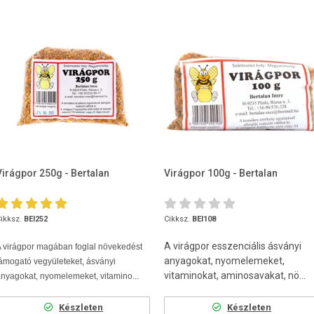
Virágpor 250g - Bertalan
Virágpor 100g - Bertalan
ikksz.
BEI252
Cikksz.
BEI108
A virágpor esszenciális ásványi
 virágpor magában foglal növekedést
anyagokat, nyomelemeket,
ámogató vegyületeket, ásványi
vitaminokat, aminosavakat, nö...
nyagokat, nyomelemeket, vitamino...
Készleten
Készleten