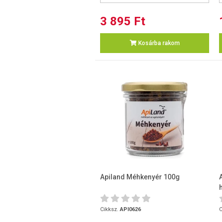
3 895 Ft
Kosárba rakom
Apiland Méhkenyér 100g
Cikksz.
API0626
C