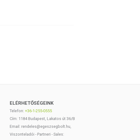
ELÉRHETŐSÉGEINK
Telefon:
+36-1-255-0555
Cím: 1184 Budapest, Lakatos út 36/B
Email: rendeles@egeszsegbolt.hu,
Viszonteladói - Partneri - Sales: