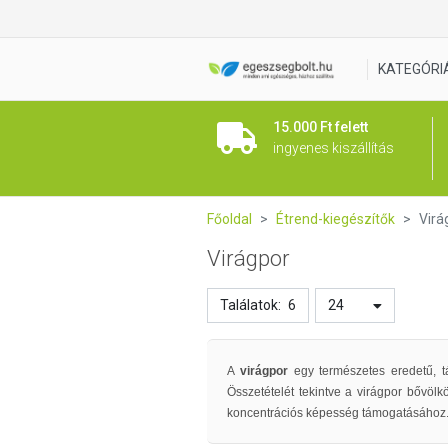
KATEGÓRI
15.000 Ft felett
ingyenes kiszállítás
Főoldal
Étrend-kiegészítők
Virá
Virágpor
Találatok:
6
24
A
virágpor
egy természetes eredetű, 
Összetételét tekintve a virágpor bővöl
koncentrációs képesség támogatásához. K