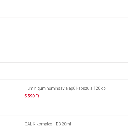
Huminiqum huminsav alapú kapszula 120 db
5 590 Ft
GAL K-komplex + D3 20ml