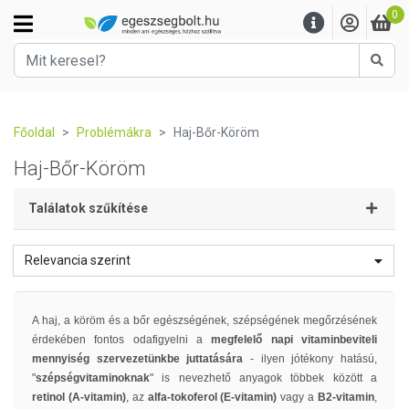
0
Kere
Főoldal
Problémákra
Haj-Bőr-Köröm
Haj-Bőr-Köröm
Találatok szűkítése
Relevancia szerint
A haj, a köröm és a bőr egészségének, szépségének megőrzésének
érdekében fontos odafigyelni a
megfelelő napi vitaminbeviteli
mennyiség szervezetünkbe juttatására
- ilyen jótékony hatású,
"
szépségvitaminoknak
" is nevezhető anyagok többek között a
retinol (A-vitamin)
, az
alfa-tokoferol (E-vitamin)
vagy a
B2-vitamin
,