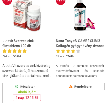
-10%
-19%
Jutavit Szerves cink
Natur Tanya® GAMBE SLIM®
filmtabletta 100 db
Kollagén gyógynövény kivonat
500ml
Cikksz.
JV3304
Cikksz.
DT650
A JutaVit szerves cink kizárólag
A termék 10 komplex összetevőt,
szerves kötésű, jól hasznosuló
gyógynövényeket és kollagén
cink-glükonátot tartalmaz, mel...
peptideket tartalmazó folyékony...
Készleten
Rendelésre
Akció lejár:
2 nap, 12:15:34