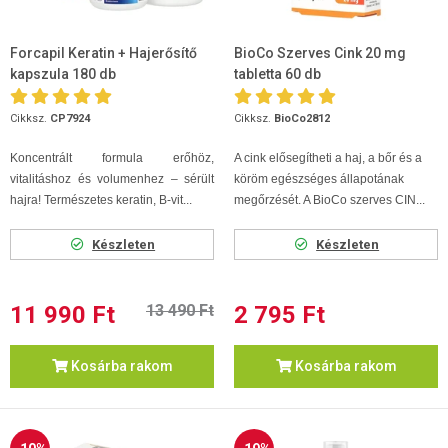
Forcapil Keratin + Hajerősítő
BioCo Szerves Cink 20 mg
kapszula 180 db
tabletta 60 db
Cikksz.
CP7924
Cikksz.
BioCo2812
Koncentrált formula erőhöz,
A cink elősegítheti a haj, a bőr és a
vitalitáshoz és volumenhez – sérült
köröm egészséges állapotának
hajra! Természetes keratin, B-vit...
megőrzését. A BioCo szerves CIN...
Készleten
Készleten
11 990 Ft
13 490 Ft
2 795 Ft
Kosárba rakom
Kosárba rakom