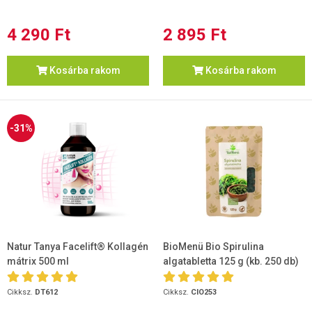
4 290 Ft
2 895 Ft
Kosárba rakom
Kosárba rakom
-31%
Natur Tanya Facelift® Kollagén
BioMenü Bio Spirulina
mátrix 500 ml
algatabletta 125 g (kb. 250 db)
Cikksz.
DT612
Cikksz.
CIO253