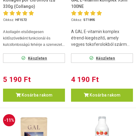
Kollagén por citromos ízű
GAL E-vitamin komplex 95ml
330g (Collangoִ)
100NE
Cikksz.
HF1572
Cikksz.
ST1895
A GAL E-vitamin komplex
A kollagén elsődlegesen
étrend-kiegészítő, amely
kötőszövetként funkcionál és
vegyes tokoferolokból szárm...
kulcsfontosságú fehérje a szervezet...
Készleten
Készleten
5 190 Ft
4 190 Ft
Kosárba rakom
Kosárba rakom
-11%