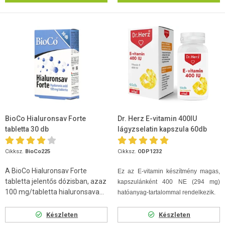
BioCo Hialuronsav Forte
Dr. Herz E-vitamin 400IU
tabletta 30 db
lágyzselatin kapszula 60db
Cikksz.
BioCo225
Cikksz.
ODP1232
A BioCo Hialuronsav Forte
Ez az E-vitamin készítmény magas,
tabletta jelentős dózisban, azaz
kapszulánként 400 NE (294 mg)
100 mg/tabletta hialuronsava...
hatóanyag-tartalommal rendelkezik.
Készleten
Készleten