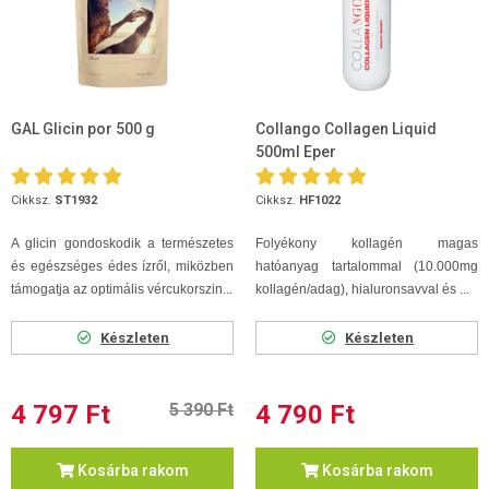
GAL Glicin por 500 g
Collango Collagen Liquid
500ml Eper
Cikksz.
ST1932
Cikksz.
HF1022
A glicin gondoskodik a természetes
Folyékony kollagén magas
és egészséges édes ízről, miközben
hatóanyag tartalommal (10.000mg
támogatja az optimális vércukorszin...
kollagén/adag), hialuronsavval és ...
Készleten
Készleten
4 797 Ft
5 390 Ft
4 790 Ft
Kosárba rakom
Kosárba rakom