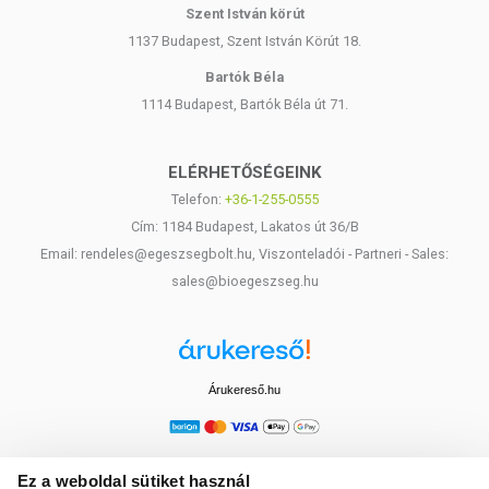
Szent István körút
1137 Budapest, Szent István Körút 18.
Bartók Béla
1114 Budapest, Bartók Béla út 71.
ELÉRHETŐSÉGEINK
Telefon:
+36-1-255-0555
Cím: 1184 Budapest, Lakatos út 36/B
Email: rendeles@egeszsegbolt.hu, Viszonteladói - Partneri - Sales:
sales@bioegeszseg.hu
Árukereső.hu
Ez a weboldal sütiket használ