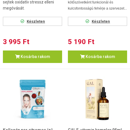
sejtek oxidatív stressz elleni
kötőszövetként funkcionál és
megóvását.
kulcsfontosságú fehérje a szervezet...
Készleten
Készleten
3 995 Ft
5 190 Ft
Kosárba rakom
Kosárba rakom