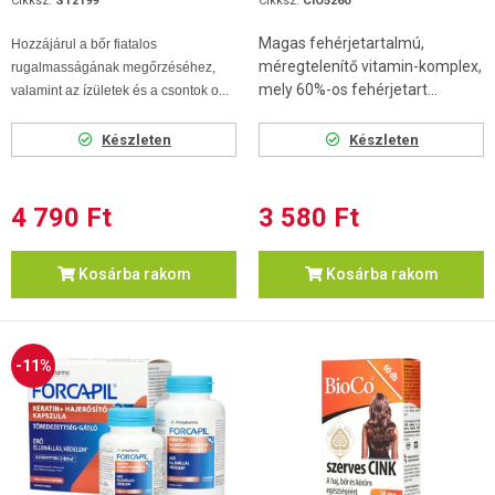
Cikksz.
ST2199
Cikksz.
CIO5260
Magas fehérjetartalmú,
Hozzájárul a bőr fiatalos
méregtelenítő vitamin-komplex,
rugalmasságának megőrzéséhez,
mely 60%-os fehérjetart...
valamint az ízületek és a csontok o...
Készleten
Készleten
4 790 Ft
3 580 Ft
Kosárba rakom
Kosárba rakom
-11%