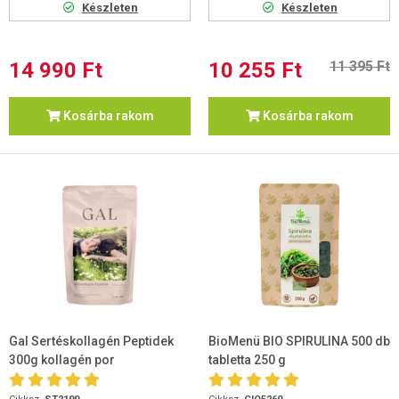
Készleten
Készleten
14 990 Ft
10 255 Ft
11 395 Ft
Kosárba rakom
Kosárba rakom
Gal Sertéskollagén Peptidek
BioMenü BIO SPIRULINA 500 db
300g kollagén por
tabletta 250 g