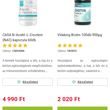
CASA N-Acetil-L-Cisztein
Vitaking Biotin 100db 900µg
(NAC) kapszula 60db
Cikksz.
CMX0006
Cikksz.
VK0015
A termék hozzájárul a bőr, a haj és a
Hozzájárul az egészséges
köröm egészségének megőrzéséhez,
sejtnövekedéshez, a haj, a bőr és a
az immunrendszer erősítéséhez,...
köröm szépségéhez, valamint a...
Készleten
Készleten
4 990 Ft
2 020 Ft