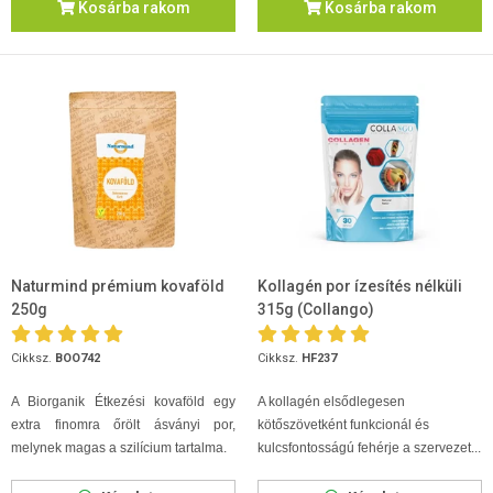
Kosárba rakom
Kosárba rakom
Naturmind prémium kovaföld
Kollagén por ízesítés nélküli
250g
315g (Collangoִ)
Cikksz.
BOO742
Cikksz.
HF237
A Biorganik Étkezési kovaföld egy
A kollagén elsődlegesen
extra finomra őrölt ásványi por,
kötőszövetként funkcionál és
melynek magas a szilícium tartalma.
kulcsfontosságú fehérje a szervezet...