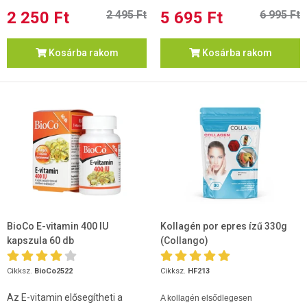
2 250 Ft
2 495 Ft
5 695 Ft
6 995 Ft
Kosárba rakom
Kosárba rakom
BioCo E-vitamin 400 IU
Kollagén por epres ízű 330g
kapszula 60 db
(Collango)
Cikksz.
BioCo2522
Cikksz.
HF213
Az E-vitamin elősegítheti a
A kollagén elsődlegesen