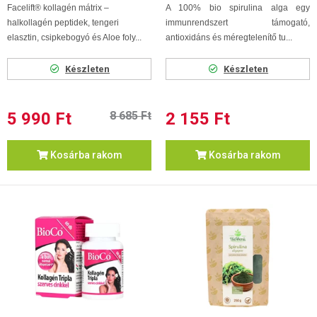
Facelift® kollagén mátrix –
A 100% bio spirulina alga egy
halkollagén peptidek, tengeri
immunrendszert támogató,
elasztin, csipkebogyó és Aloe foly...
antioxidáns és méregtelenítő tu...
Készleten
Készleten
5 990 Ft
8 685 Ft
2 155 Ft
Kosárba rakom
Kosárba rakom