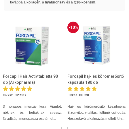
továbbá a
kollagén
, a
hyaluronsav
és a
Q10-koenzim
.
-10%
Forcapil Hair Activ tabletta 90
Forcapil haj- és körömerősítő
db (Arkopharma)
kapszula 180 db
Cikksz.
CP7337
Cikksz.
CP020
3 hónapos intenzív kúra! Ajánlott
Haj- és körömerősítő készítmény.
nőknek és férfiaknak stressz,
Bizonyított vitalitás, feltűnő csillogás.
fáradtság, menopauza esetén el...
Hosszútávú alkalmazás mellett foly...