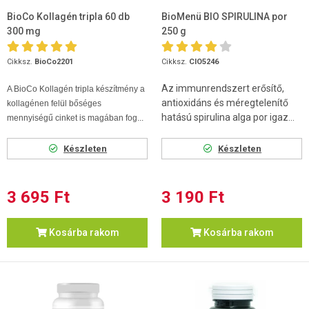
BioCo Kollagén tripla 60 db
BioMenü BIO SPIRULINA por
300 mg
250 g
Cikksz.
BioCo2201
Cikksz.
CIO5246
Az immunrendszert erősítő,
A BioCo Kollagén tripla készítmény a
antioxidáns és méregtelenítő
kollagénen felül bőséges
hatású spirulina alga por igaz...
mennyiségű cinket is magában fog...
Készleten
Készleten
3 695 Ft
3 190 Ft
Kosárba rakom
Kosárba rakom