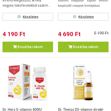
étrend-kiegészítő, amely
vitamint magában foglaló étrend-
vegyes tokoferolokból szárm...
kiegészítő cseppek formájában.
Készleten
Készleten
4 190 Ft
4 690 Ft
5 190 Ft
Kosárba rakom
Kosárba rakom
Dr. Herz E-vitamin 400IU
Dr. Theiss D3-vitamin direkt-