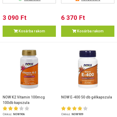
3 090 Ft
6 370 Ft
Kosárba rakom
Kosárba rakom
NOW K2 Vitamin 100mcg
NOW E-400 50 db gélkapszula
100db kapszula
Cikksz.
NOW906
Cikksz.
NOW909