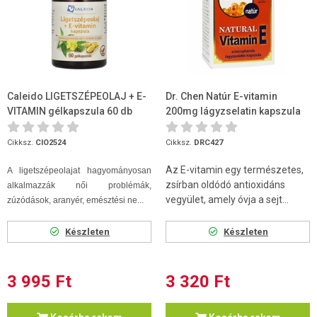
Caleido LIGETSZÉPEOLAJ + E-
Dr. Chen Natúr E-vitamin
VITAMIN gélkapszula 60 db
200mg lágyzselatin kapszula
60 db
Cikksz.
CIO2524
Cikksz.
DRC427
Az E-vitamin egy természetes,
A ligetszépeolajat hagyományosan
zsírban oldódó antioxidáns
alkalmazzák női problémák,
vegyület, amely óvja a sejt...
zúzódások, aranyér, emésztési ne...
Készleten
Készleten
3 995 Ft
3 320 Ft