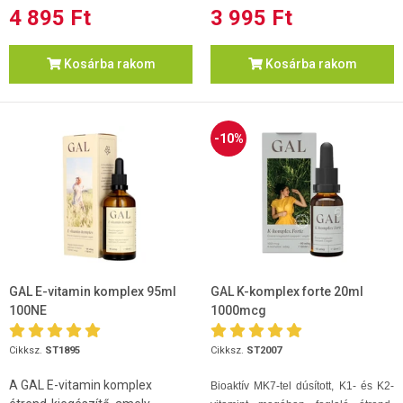
4 895 Ft
3 995 Ft
Kosárba rakom
Kosárba rakom
-10%
GAL E-vitamin komplex 95ml
GAL K-komplex forte 20ml
100NE
1000mcg
Cikksz.
ST1895
Cikksz.
ST2007
A GAL E-vitamin komplex
Bioaktív MK7-tel dúsított, K1- és K2-