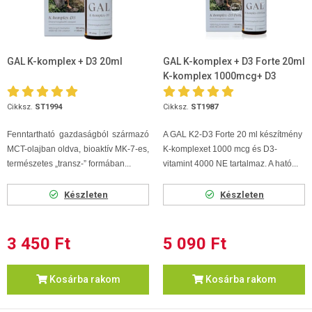
GAL K-komplex + D3 20ml
GAL K-komplex + D3 Forte 20ml
K-komplex 1000mcg+ D3
4000NE
Cikksz.
ST1994
Cikksz.
ST1987
Fenntartható gazdaságból származó
A GAL K2-D3 Forte 20 ml készítmény
MCT-olajban oldva, bioaktív MK-7-es,
K-komplexet 1000 mcg és D3-
természetes „transz-” formában...
vitamint 4000 NE tartalmaz. A ható...
Készleten
Készleten
3 450 Ft
5 090 Ft
Kosárba rakom
Kosárba rakom