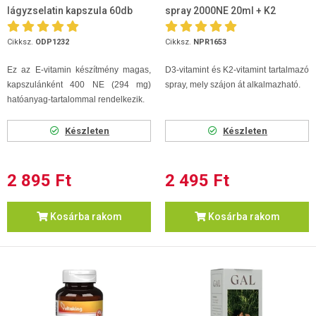
lágyzselatin kapszula 60db
spray 2000NE 20ml + K2
vitamin
Cikksz.
ODP1232
Cikksz.
NPR1653
Ez az E-vitamin készítmény magas,
D3-vitamint és K2-vitamint tartalmazó
kapszulánként 400 NE (294 mg)
spray, mely szájon át alkalmazható.
hatóanyag-tartalommal rendelkezik.
Készleten
Készleten
2 895 Ft
2 495 Ft
Kosárba rakom
Kosárba rakom