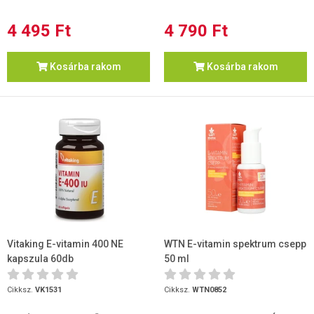
4 495 Ft
4 790 Ft
Kosárba rakom
Kosárba rakom
Vitaking E-vitamin 400 NE
WTN E-vitamin spektrum csepp
kapszula 60db
50 ml
Cikksz.
VK1531
Cikksz.
WTN0852