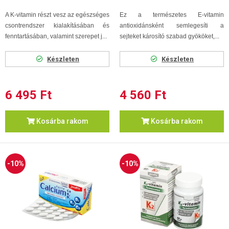
A K-vitamin részt vesz az egészséges
Ez a természetes E-vitamin
csontrendszer kialakításában és
antioxidánsként semlegesíti a
fenntartásában, valamint szerepet j...
sejteket károsító szabad gyököket,...
Készleten
Készleten
6 495 Ft
4 560 Ft
Kosárba rakom
Kosárba rakom
-10%
-10%