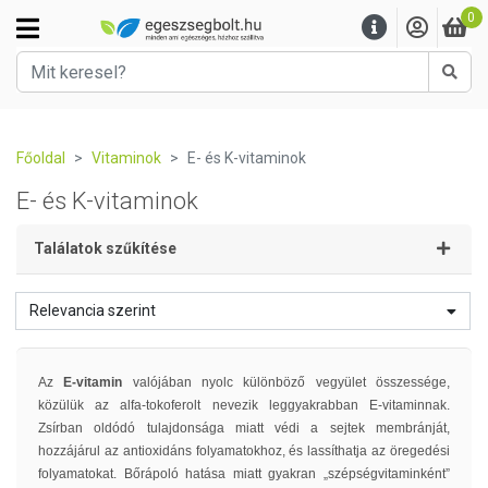
0
Kere
Főoldal
Vitaminok
E- és K-vitaminok
E- és K-vitaminok
Találatok szűkítése
Relevancia szerint
Az
E-vitamin
valójában nyolc különböző vegyület összessége,
közülük az alfa-tokoferolt nevezik leggyakrabban E-vitaminnak.
Zsírban oldódó tulajdonsága miatt védi a sejtek membránját,
hozzájárul az antioxidáns folyamatokhoz, és lassíthatja az öregedési
folyamatokat. Bőrápoló hatása miatt gyakran „szépségvitaminként”