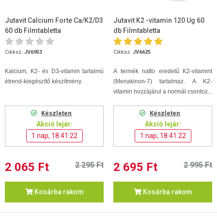
Jutavit Calcium Forte Ca/K2/D3
Jutavit K2 -vitamin 120 Ug 60
60 db Filmtabletta
db Filmtabletta
Cikksz.
JV6953
Cikksz.
JV6625
Kalcium, K2- és D3-vitamin tartalmú
A termék natto eredetű K2-vitamint
étrend-kiegészítő készítmény.
(Menakinon-7) tartalmaz. A K2-
vitamin hozzájárul a normál csontoz...
Készleten
Készleten
Akció lejár:
Akció lejár:
1 nap, 18:41:21
1 nap, 18:41:21
2 065 Ft
2 295 Ft
2 695 Ft
2 995 Ft
Kosárba rakom
Kosárba rakom