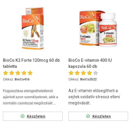
BioCo K2 Forte 120mcg 60 db
BioCo E-vitamin 400 IU
tabletta
kapszula 60 db
Cikksz.
BioCo416
Cikksz.
BioCo2522
Az E-vitamin elősegítheti a
Fogyasztása elengedhetetlenül
sejtek oxidatív stressz elleni
ajánlott azon személyeknek, akik a
megóvását.
normális csontozat megőrzését ...
Készleten
Készleten