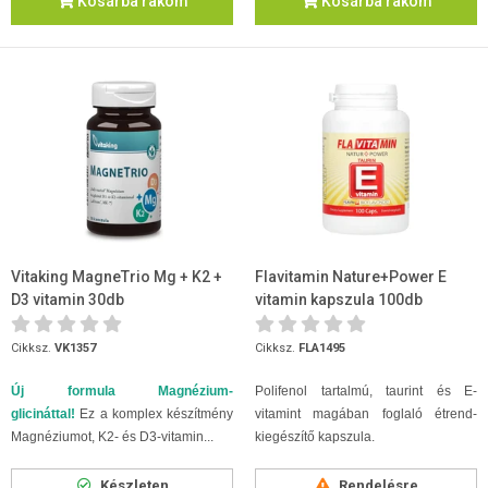
Kosárba rakom
Kosárba rakom
Vitaking MagneTrio Mg + K2 +
Flavitamin Nature+Power E
D3 vitamin 30db
vitamin kapszula 100db
Cikksz.
VK1357
Cikksz.
FLA1495
Új formula Magnézium-
Polifenol tartalmú, taurint és E-
glicináttal!
Ez a komplex készítmény
vitamint magában foglaló étrend-
Magnéziumot, K2- és D3-vitamin...
kiegészítő kapszula.
Készleten
Rendelésre