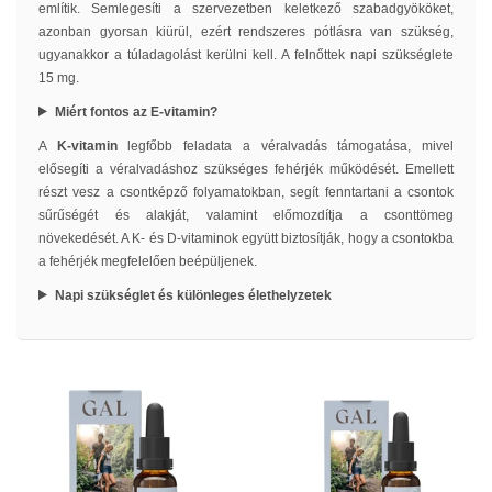
említik. Semlegesíti a szervezetben keletkező szabadgyököket,
azonban gyorsan kiürül, ezért rendszeres pótlásra van szükség,
ugyanakkor a túladagolást kerülni kell. A felnőttek napi szükséglete
15 mg.
Miért fontos az E-vitamin?
A
K-vitamin
legfőbb feladata a véralvadás támogatása, mivel
elősegíti a véralvadáshoz szükséges fehérjék működését. Emellett
részt vesz a csontképző folyamatokban, segít fenntartani a csontok
sűrűségét és alakját, valamint előmozdítja a csonttömeg
növekedését. A K- és D-vitaminok együtt biztosítják, hogy a csontokba
a fehérjék megfelelően beépüljenek.
Napi szükséglet és különleges élethelyzetek