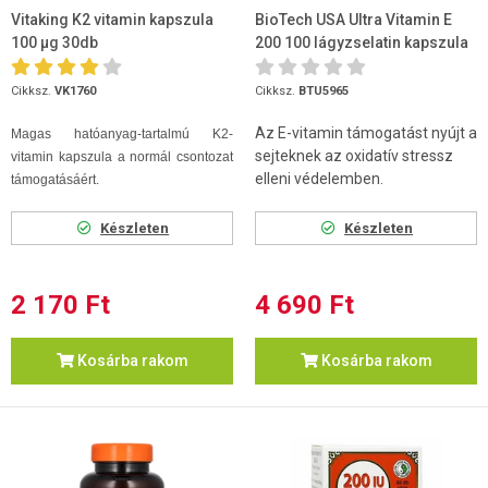
Vitaking K2 vitamin kapszula
BioTech USA Ultra Vitamin E
100 µg 30db
200 100 lágyzselatin kapszula
Cikksz.
VK1760
Cikksz.
BTU5965
Az E-vitamin támogatást nyújt a
Magas hatóanyag-tartalmú K2-
sejteknek az oxidatív stressz
vitamin kapszula a normál csontozat
elleni védelemben.
támogatásáért.
Készleten
Készleten
2 170 Ft
4 690 Ft
Kosárba rakom
Kosárba rakom