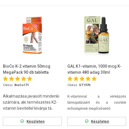
BioCo K-2 vitamin 50mcg
GAL K1-vitamin, 1000 mcg K-
MegaPack 90 db tabletta
vitamin 480 adag 30ml
Cikksz.
BioCo171
Cikksz.
ST1970
Alkalmazása javasolt mindenki
K-vitaminnal a vérképzés
számára, aki természetes K2-
támogatásáért és a csontok
vitamin bevitellel kívánja tá...
erősségének megőrzéséért.
Készleten
Készleten