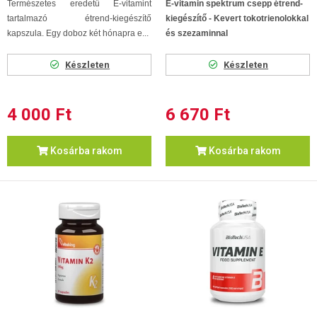
Természetes eredetű E-vitamint
E-vitamin spektrum csepp étrend-
tartalmazó étrend-kiegészítő
kiegészítő - Kevert tokotrienolokkal
kapszula. Egy doboz két hónapra e...
és szezaminnal
Készleten
Készleten
4 000 Ft
6 670 Ft
Kosárba rakom
Kosárba rakom