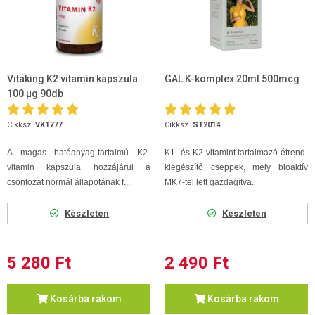
Vitaking K2 vitamin kapszula
GAL K-komplex 20ml 500mcg
100 µg 90db
Cikksz.
VK1777
Cikksz.
ST2014
A magas hatóanyag-tartalmú K2-
K1- és K2-vitamint tartalmazó étrend-
vitamin kapszula hozzájárul a
kiegészítő cseppek, mely bioaktív
csontozat normál állapotának f...
MK7-tel lett gazdagítva.
Készleten
Készleten
5 280 Ft
2 490 Ft
Kosárba rakom
Kosárba rakom