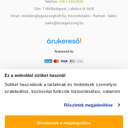
Telefon:
+36-1-255-0555
Cím: 1184 Budapest, Lakatos út 36/B
Email: rendeles@egeszsegbolt.hu, Viszonteladói - Partneri - Sales:
sales@bioegeszseg.hu
Árukereső.hu
Ez a weboldal sütiket használ
Sütiket használunk a tartalmak és hirdetések személyre
szabásához, közösségi funkciók biztosításához, valamint
weboldalforgalmunk elemzéséhez. Ezenkívül közösségi
Részletek megjelenítése
média-, hirdető- és elemező partnereinkkel megosztjuk az
Ön weboldalhasználatra vonatkozó adatait, akik
kombinálhatják az adatokat más olyan adatokkal,
Mindennek a megengedése
amelyeket Ön adott meg számukra vagy az Ön által