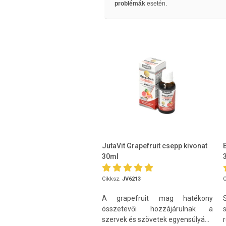
problémák
esetén.
JutaVit Grapefruit csepp kivonat
30ml
Cikksz.
JV6213
C
A grapefruit mag hatékony
összetevői hozzájárulnak a
szervek és szövetek egyensúlyá...
r