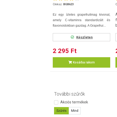
Cikksz.
BGB623
C
Ez egy ízletes grapefruitmag kivonat,
amely C-vitaminra standardizált és
flavonoidokban gazdag. A Grapefrui...
Készleten
2 295 Ft
Kosárba rakom
További szűrők
Akciós termékek
Szűrés
Mind