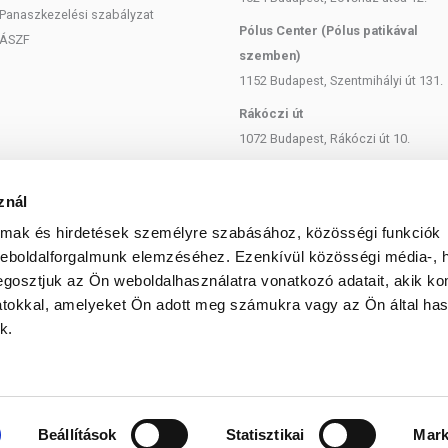
Panaszkezelési szabályzat
Pólus Center (Pólus patikával
ÁSZF
szemben)
1152 Budapest, Szentmihályi út 131.
Rákóczi út
1072 Budapest, Rákóczi út 10.
Szent István körút
1137 Budapest, Szent István Körút
znál
18.
almak és hirdetések személyre szabásához, közösségi funkciók
Bartók Béla
weboldalforgalmunk elemzéséhez. Ezenkívül közösségi média-, h
1114 Budapest, Bartók Béla út 71.
gosztjuk az Ön weboldalhasználatra vonatkozó adatait, akik ko
atokkal, amelyeket Ön adott meg számukra vagy az Ön által ha
k.
© 2025 Minden jog fenntartva egeszsegbolt.hu
Beállítások
Statisztikai
Mark