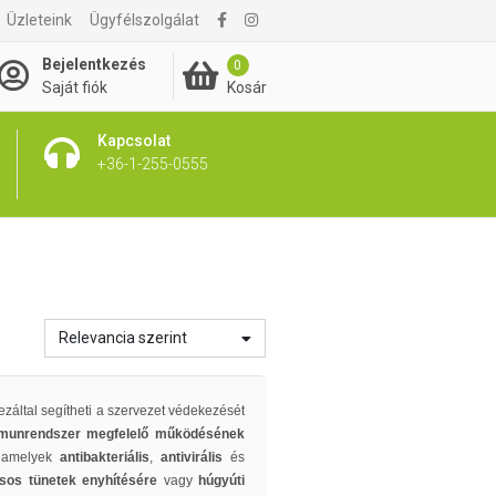
Üzleteink
Ügyfélszolgálat
Bejelentkezés
0
Kosár
Saját fiók
Kapcsolat
+36-1-255-0555
Relevancia szerint
záltal segítheti a szervezet védekezését
mmunrendszer megfelelő működésének
t, amelyek
antibakteriális
,
antivirális
és
sos tünetek enyhítésére
vagy
húgyúti