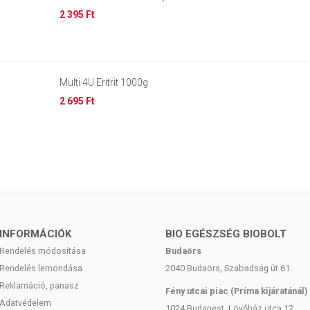
2 395 Ft
Multi 4U Eritrit 1000g
2 695 Ft
INFORMÁCIÓK
BIO EGÉSZSÉG BIOBOLT
Rendelés módosítása
Budaörs
Rendelés lemondása
2040 Budaörs, Szabadság út 61.
Reklamáció, panasz
Fény utcai piac (Príma kijáratánál)
Adatvédelem
1024 Budapest, Lövőház utca 12.