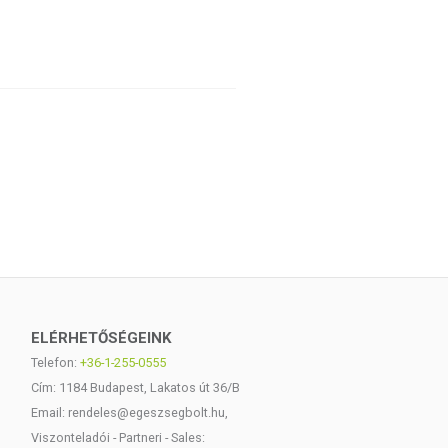
ELÉRHETŐSÉGEINK
Telefon:
+36-1-255-0555
Cím: 1184 Budapest, Lakatos út 36/B
Email: rendeles@egeszsegbolt.hu,
Viszonteladói - Partneri - Sales: