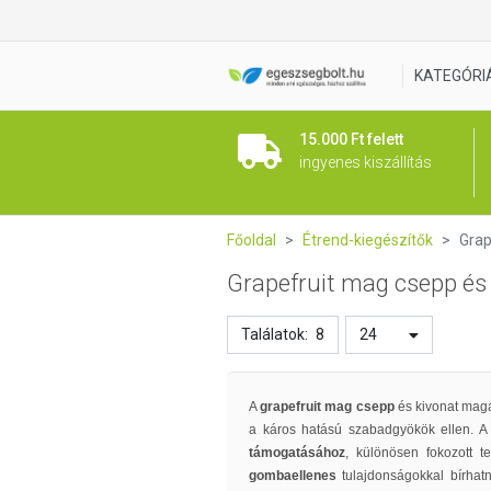
KATEGÓRI
15.000 Ft felett
ingyenes kiszállítás
Főoldal
Étrend-kiegészítők
Grap
Grapefruit mag csepp és
Találatok:
8
24
A
grapefruit mag csepp
és kivonat maga
a káros hatású szabadgyökök ellen. A
támogatásához
, különösen fokozott t
gombaellenes
tulajdonságokkal bírha