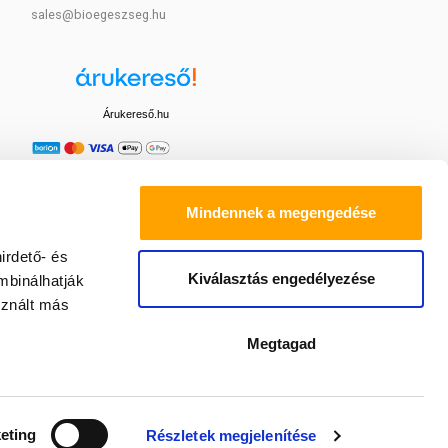
sales@bioegeszseg.hu
Árukereső.hu
Mindennek a megengedése
irdető- és
Kiválasztás engedélyezése
mbinálhatják
sznált más
Megtagad
eting
Részletek megjelenítése