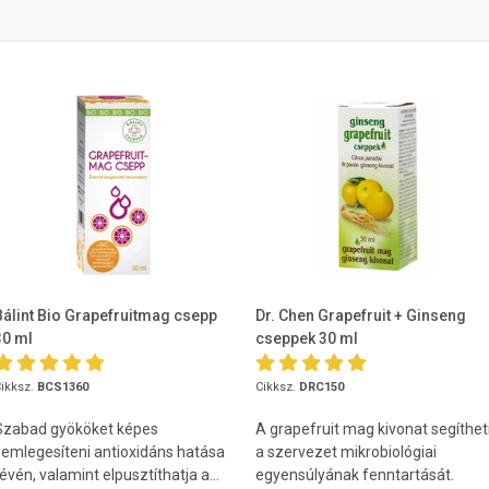
Bálint Bio Grapefruitmag csepp
Dr. Chen Grapefruit + Ginseng
30 ml
cseppek 30 ml
ikksz.
BCS1360
Cikksz.
DRC150
Szabad gyököket képes
A grapefruit mag kivonat segíthet
semlegesíteni antioxidáns hatása
a szervezet mikrobiológiai
évén, valamint elpusztíthatja a...
egyensúlyának fenntartását.