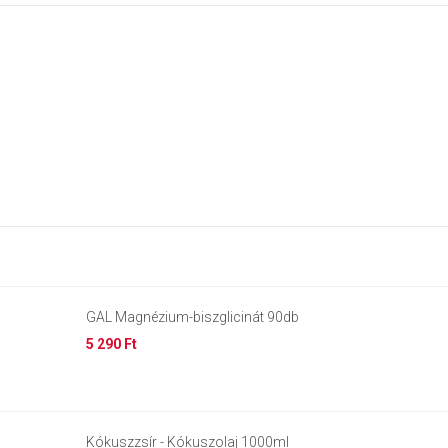
GAL Magnézium-biszglicinát 90db
5 290 Ft
Kókuszzsír - Kókuszolaj 1000ml