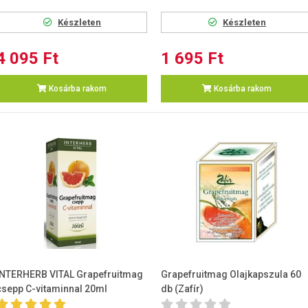
Készleten
Készleten
4 095 Ft
1 695 Ft
Kosárba rakom
Kosárba rakom
INTERHERB VITAL Grapefruitmag
Grapefruitmag Olajkapszula 60
csepp C-vitaminnal 20ml
db (Zafír)