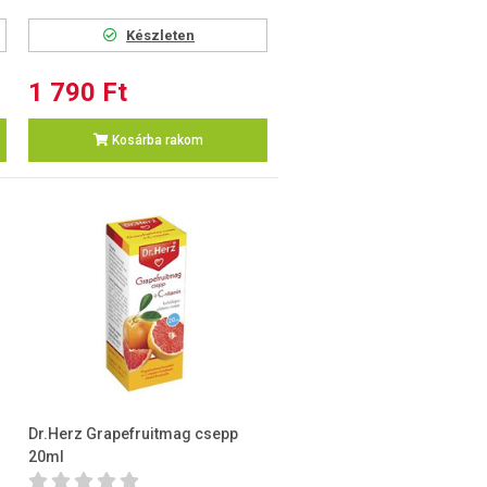
Készleten
1 790 Ft
Kosárba rakom
Dr.Herz Grapefruitmag csepp
20ml