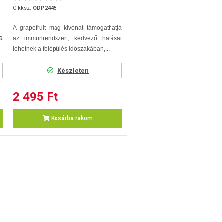
Cikksz.
ODP2445
A grapefruit mag kivonat támogathatja
a
az immunrendszert, kedvező hatásai
lehetnek a felépülés időszakában,...
Készleten
2 495 Ft
Kosárba rakom