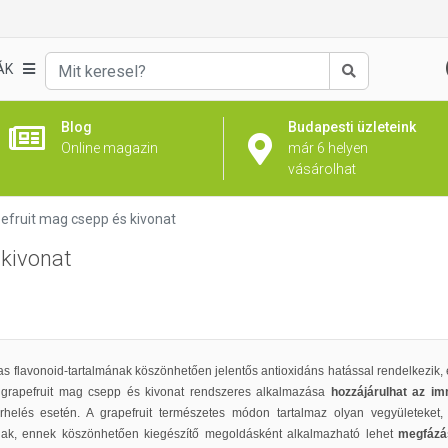
ÁK
Keresés
Blog
Budapesti üzleteink
Online magazin
már 6 helyen
vásárolhat
efruit mag csepp és kivonat
 kivonat
s flavonoid-tartalmának köszönhetően jelentős antioxidáns hatással rendelkezik, e
 grapefruit mag csepp és kivonat rendszeres alkalmazása
hozzájárulhat az i
erhelés esetén. A grapefruit természetes módon tartalmaz olyan vegyületeke
tnak, ennek köszönhetően kiegészítő megoldásként alkalmazható lehet
megfázá