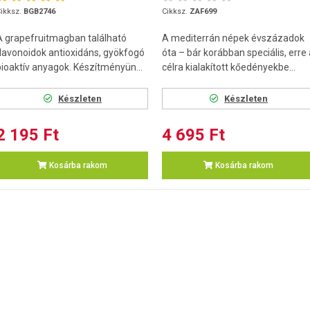
ikksz.
BGB2746
Cikksz.
ZAF699
A grapefruitmagban található
A mediterrán népek évszázadok
flavonoidok antioxidáns, gyökfogó
óta – bár korábban speciális, erre 
bioaktív anyagok. Készítményün...
célra kialakított kőedényekbe...
Készleten
Készleten
2 195 Ft
4 695 Ft
Kosárba rakom
Kosárba rakom