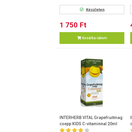
Készleten
1 750 Ft
Kosárba rakom
INTERHERB VITAL Grapefruitmag
csepp KIDS C-vitaminnal 20ml