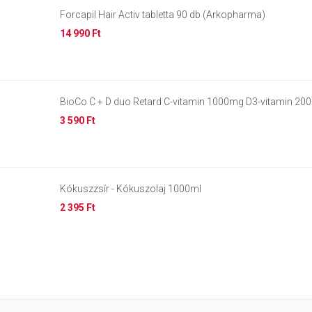
Forcapil Hair Activ tabletta 90 db (Arkopharma)
14 990 Ft
BioCo C + D duo Retard C-vitamin 1000mg D3-vitamin 20
3 590 Ft
Kókuszzsír - Kókuszolaj 1000ml
2 395 Ft