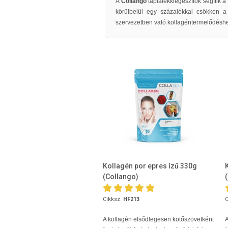
A
Collango
táplálékkiegészítők segítik
körülbelül egy százalékkal csökken 
szervezetben való kollagéntermelődésh
Kollagén por epres ízű 330g
(Collango)
Cikksz.
HF213
C
A kollagén elsődlegesen kötőszövetként
A