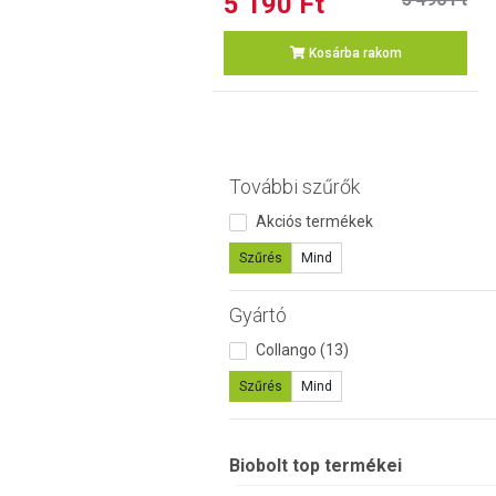
5 190 Ft
Kosárba rakom
További szűrők
Akciós termékek
Szűrés
Mind
Gyártó
Collango (13)
Szűrés
Mind
Biobolt top termékei