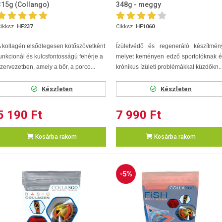
315g (Collangoִ)
348g - meggy
ikksz.
HF237
Cikksz.
HF1060
 kollagén elsődlegesen kötőszövetként
Ízületvédő és regeneráló készítmény
unkcionál és kulcsfontosságú fehérje a
melyet keményen edző sportolóknak é
zervezetben, amely a bőr, a porco...
krónikus ízületi problémákkal küzdőkn..
Készleten
Készleten
5 190 Ft
7 990 Ft
Kosárba rakom
Kosárba rakom
-5%