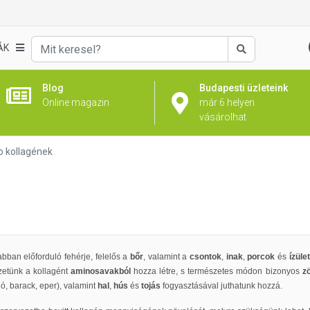
ÁK
Keresés
Blog
Budapesti üzleteink
Online magazin
már 6 helyen
vásárolhat
o kollagének
bban előforduló fehérje, felelős a
bőr
, valamint a
csontok
,
inak
,
porcok
és
ízül
zetünk a kollagént
aminosavakból
hozza létre, s természetes módon bizonyos
z
ó, barack, eper), valamint
hal
,
hús
és
tojás
fogyasztásával juthatunk hozzá.