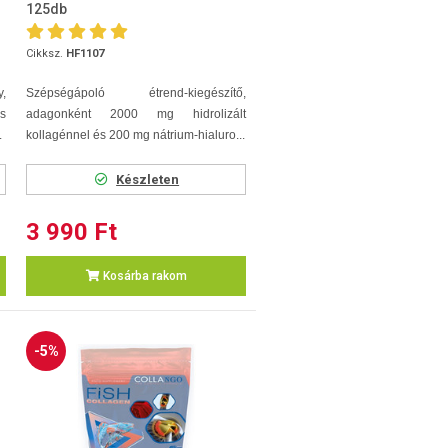
125db
Cikksz.
HF1107
,
Szépségápoló étrend-kiegészítő,
s
adagonként 2000 mg hidrolizált
.
kollagénnel és 200 mg nátrium-hialuro...
Készleten
3 990 Ft
Kosárba rakom
-5%