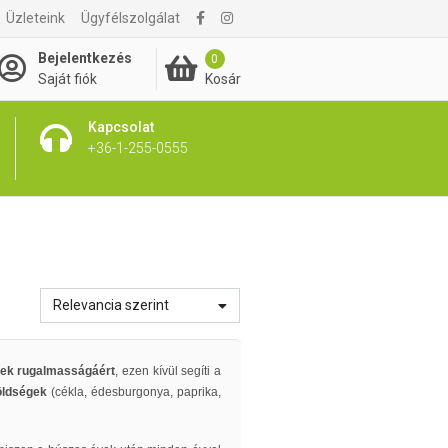
Üzleteink
Ügyfélszolgálat
Bejelentkezés
0
Kosár
Saját fiók
Kapcsolat
+36-1-255-0555
Relevancia szerint
etek rugalmasságáért
, ezen kívül segíti a
öldségek
(cékla, édesburgonya, paprika,