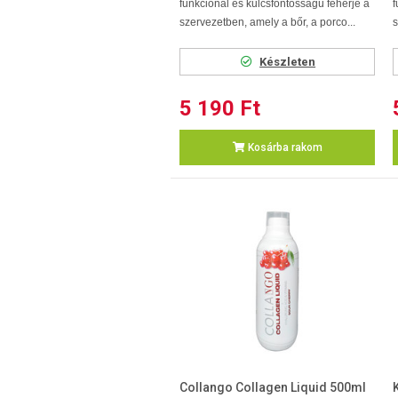
funkcionál és kulcsfontosságú fehérje a
f
szervezetben, amely a bőr, a porco...
s
Készleten
5 190 Ft
Kosárba rakom
Collango Collagen Liquid 500ml