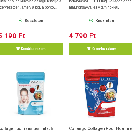
unkcionál és kulcsfontosságú fehérje a
tartalommal (10.000mg kollagén/adag
zervezetben, amely a bőr, a porco...
hialuronsavval és vitaminokkal.
Készleten
Készleten
5 190 Ft
4 790 Ft
Kosárba rakom
Kosárba rakom
Kollagén por ízesítés nélküli
Collango Collagen Pour Homme