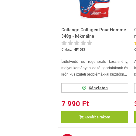
Collango Collagen Pour Homme
348g - kékmálna
Cikksz.
HF1053
C
Ízületvédő és regeneráló készítmény,
melyet keményen edző sportolóknak és
krónikus ízületi problémákkal küzdőkn...
k
Készleten
7 990 Ft
Kosárba rakom