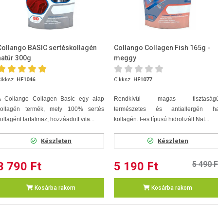
Collango BASIC sertéskollagén
Collango Collagen Fish 165g -
natúr 300g
meggy
ikksz.
HF1046
Cikksz.
HF1077
A Collango Collagen Basic egy alap
Rendkívül magas tisztaságú
kollagén termék, mely 100% sertés
természetes és antiallergén ha
ollagént tartalmaz, hozzáadott vita...
kollagén: I-es típusú hidrolizált Nat...
Készleten
Készleten
3 790 Ft
5 190 Ft
5 490 F
Kosárba rakom
Kosárba rakom