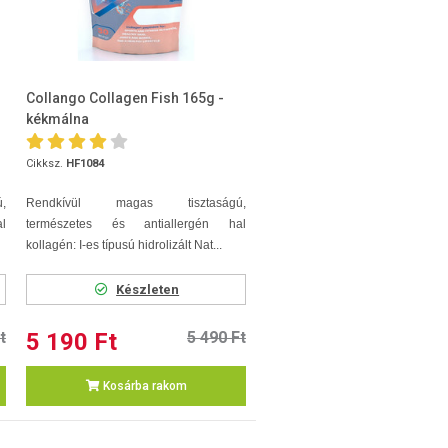
Collango Collagen Fish 165g -
kékmálna
Cikksz.
HF1084
,
Rendkívül magas tisztaságú,
l
természetes és antiallergén hal
kollagén: I-es típusú hidrolizált Nat...
Készleten
t
5 190 Ft
5 490 Ft
Kosárba rakom