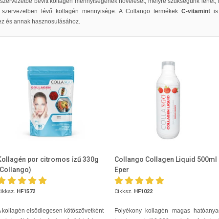
 a szervezetbe bevitt kollagén mennyiségének növelését, melyre szükségünk lehet
a szervezetben lévő kollagén mennyisége. A Collango termékek
C-vitamint
is
ez és annak hasznosulásához.
Kollagén por citromos ízű 330g
Collango Collagen Liquid 500ml
(Collangoִ)
Eper
ikksz.
HF1572
Cikksz.
HF1022
 kollagén elsődlegesen kötőszövetként
Folyékony kollagén magas hatóanya