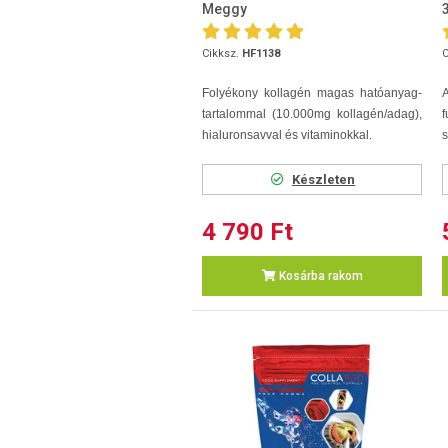
Meggy
Cikksz.
HF1138
C
Folyékony kollagén magas hatóanyag-
A
tartalommal (10.000mg kollagén/adag),
f
hialuronsavval és vitaminokkal.
s
Készleten
4 790 Ft
Kosárba rakom