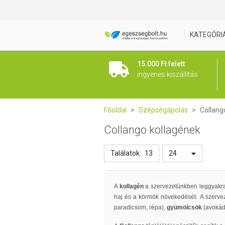
KATEGÓRI
15.000 Ft felett
ingyenes kiszállítás
Főoldal
Szépségápolás
Collang
Collango kollagének
Találatok:
13
24
A
kollagén
a szervezetünkben leggyakra
haj és a körmök növekedését. A szerve
paradicsom, répa),
gyümölcsök
(avokád