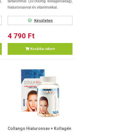
),
tartalommal (10.000mg kollagén/adag),
hialuronsavval és vitaminokkal.
Készleten
4 790 Ft
Kosárba rakom
Collango Hialuronsav + Kollagén