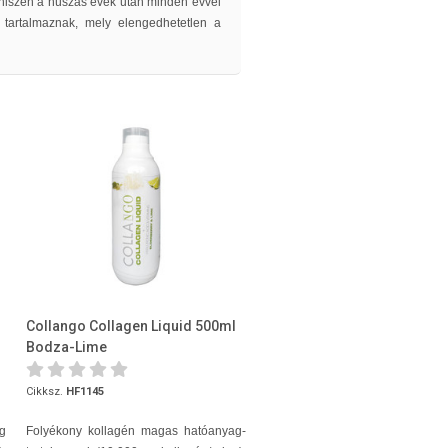
, hiszen a húszas évek után minden évvel
 tartalmaznak, mely elengedhetetlen a
Collango Collagen Liquid 500ml
Bodza-Lime
Cikksz.
HF1145
g
Folyékony kollagén magas hatóanyag-