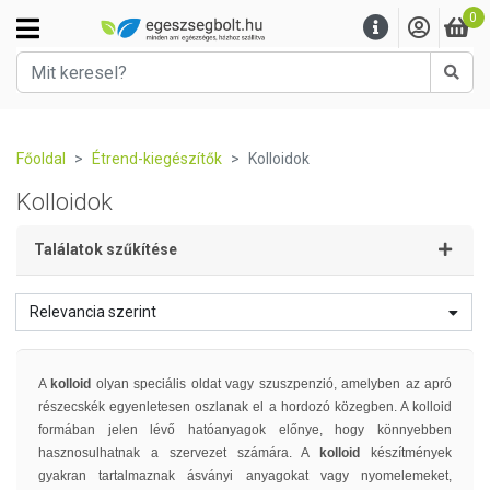
0
Kere
Főoldal
Étrend-kiegészítők
Kolloidok
Kolloidok
Találatok szűkítése
Relevancia szerint
A
kolloid
olyan speciális oldat vagy szuszpenzió, amelyben az apró
részecskék egyenletesen oszlanak el a hordozó közegben. A kolloid
formában jelen lévő hatóanyagok előnye, hogy könnyebben
hasznosulhatnak a szervezet számára. A
kolloid
készítmények
gyakran tartalmaznak ásványi anyagokat vagy nyomelemeket,