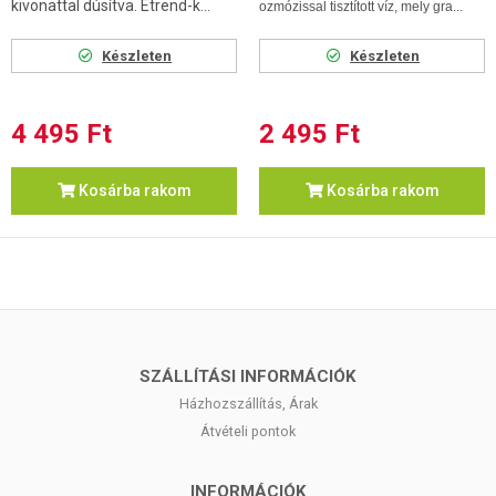
kivonattal dúsítva. Étrend-k...
ozmózissal tisztított víz, mely gra...
Készleten
Készleten
4 495 Ft
2 495 Ft
Kosárba rakom
Kosárba rakom
SZÁLLÍTÁSI INFORMÁCIÓK
Házhozszállítás, Árak
Átvételi pontok
INFORMÁCIÓK