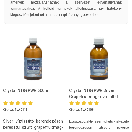
amelyek hozzájárulhatnak a szervezet egyensúlyának
fenntartásához. A
kolloid
termékek alkalmazása így hatékony
kiegészítést jelenthet a mindennapi tápanyagbevitelben.
Crystal NTR+PWR 500ml
Crystal NTR+PWR Silver
Grapefruitmag-kivonattal
200ml
Cikksz.
FLA0115
Cikksz.
FLA0108
Silver víztisztító berendezésen
Ezüstözött aktív szén töltetű vízkezelő
keresztül szűrt, grapefruitmag-
berendezésen átszűrt, reverse