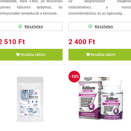
ilmtabletta, mely 3-féle, jól felszívódó
Az idegrendszer megfelel
szerves káliumot tartalmaz, és
működéséhez, a normá
örőnyomattal rendelkezik a könnyeb...
izomműködéshez és az egészség...
Készleten
Készleten
2 510 Ft
2 400 Ft
Kosárba rakom
Kosárba rakom
-10%