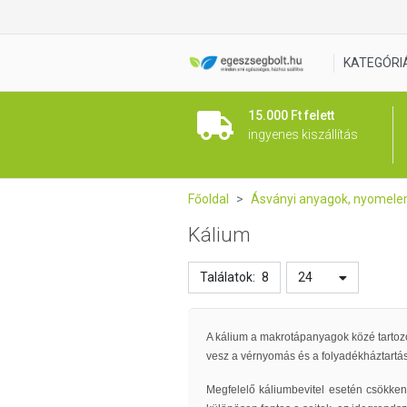
KATEGÓRI
15.000 Ft felett
ingyenes kiszállítás
Főoldal
Ásványi anyagok, nyomel
Kálium
Találatok:
8
24
A kálium a makrotápanyagok közé tartozó
vesz a vérnyomás és a folyadékháztartás
Megfelelő káliumbevitel esetén csökken