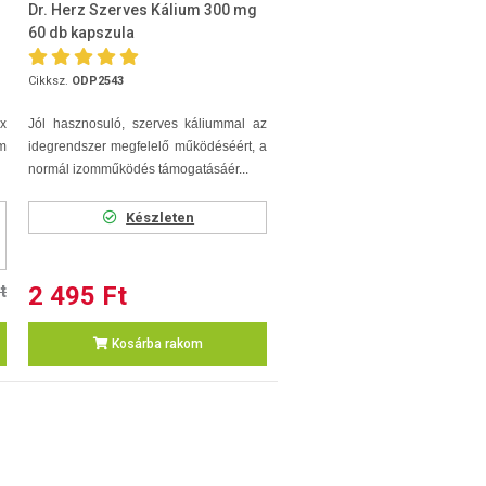
Dr. Herz Szerves Kálium 300 mg
60 db kapszula
Cikksz.
ODP2543
x
Jól hasznosuló, szerves káliummal az
m
idegrendszer megfelelő működéséért, a
normál izomműködés támogatásáér...
Készleten
t
2 495 Ft
Kosárba rakom