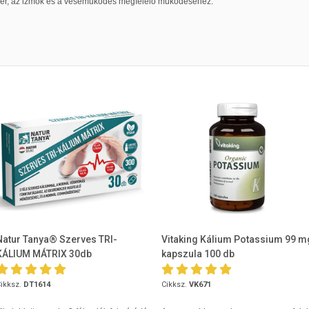
szer, az izmok és a veseműködés megfelelő működéséhez.
Natur Tanya® Szerves TRI-
Vitaking Kálium Potassium 99 m
KÁLIUM MÁTRIX 30db
kapszula 100 db
ikksz.
DT1614
Cikksz.
VK671