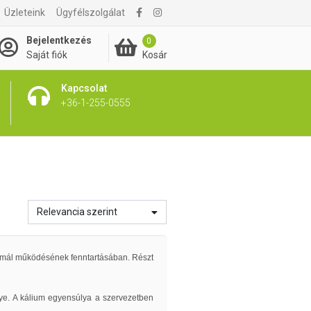
Üzleteink
Ügyfélszolgálat
Bejelentkezés
0
Kosár
Saját fiók
Kapcsolat
+36-1-255-0555
Relevancia szerint
normál működésének fenntartásában. Részt
lye. A kálium egyensúlya a szervezetben