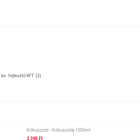
s- fejlesztő KFT. (2)
Kókuszzsír - Kókuszolaj 1000ml
2 395 Ft