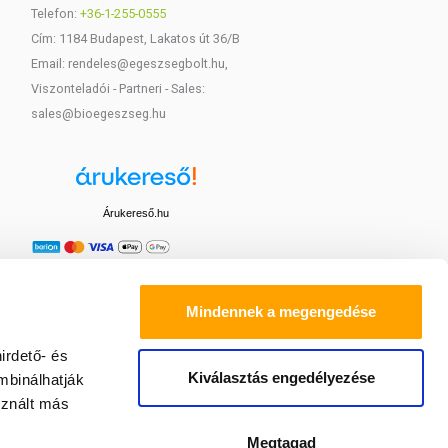
Telefon:
+36-1-255-0555
Cím: 1184 Budapest, Lakatos út 36/B
Email: rendeles@egeszsegbolt.hu,
Viszonteladói - Partneri - Sales:
sales@bioegeszseg.hu
Árukereső.hu
Mindennek a megengedése
irdető- és
Kiválasztás engedélyezése
mbinálhatják
sznált más
Megtagad