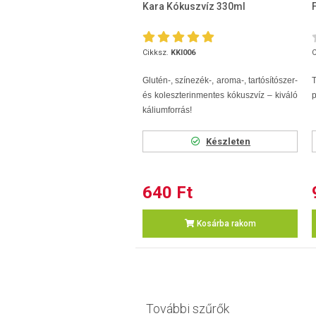
Kara Kókuszvíz 330ml
Cikksz.
KKI006
C
Glutén-, színezék-, aroma-, tartósítószer-
T
és koleszterinmentes kókuszvíz – kiváló
p
káliumforrás!
Készleten
640 Ft
Kosárba rakom
További szűrők