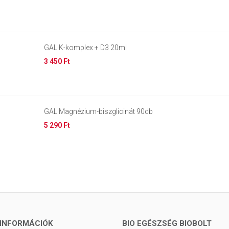
GAL K-komplex + D3 20ml
3 450 Ft
GAL Magnézium-biszglicinát 90db
5 290 Ft
INFORMÁCIÓK
BIO EGÉSZSÉG BIOBOLT