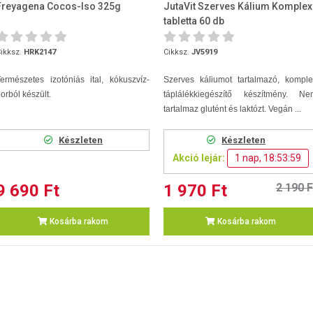
Freyagena Cocos-Iso 325g
JutaVit Szerves Kálium Komplex
tabletta 60 db
ikksz.
HRK2147
Cikksz.
JV5919
ermészetes izotóniás ital, kókuszvíz-
Szerves káliumot tartalmazó, komple
orból készült.
táplálékkiegészítő készítmény. Ne
tartalmaz glutént és laktózt. Vegán ...
Készleten
Készleten
Akció lejár:
1 nap, 18:53:59
9 690 Ft
1 970 Ft
2 190 F
Kosárba rakom
Kosárba rakom