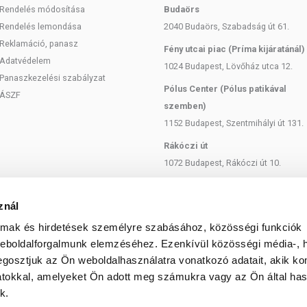
Rendelés módosítása
Budaörs
Rendelés lemondása
2040 Budaörs, Szabadság út 61.
Reklamáció, panasz
Fény utcai piac (Príma kijáratánál)
Adatvédelem
1024 Budapest, Lövőház utca 12.
Panaszkezelési szabályzat
Pólus Center (Pólus patikával
ÁSZF
szemben)
1152 Budapest, Szentmihályi út 131.
Rákóczi út
1072 Budapest, Rákóczi út 10.
Szent István körút
1137 Budapest, Szent István Körút
znál
18.
almak és hirdetések személyre szabásához, közösségi funkciók
Bartók Béla
weboldalforgalmunk elemzéséhez. Ezenkívül közösségi média-, h
gosztjuk az Ön weboldalhasználatra vonatkozó adatait, akik ko
1114 Budapest, Bartók Béla út 71.
atokkal, amelyeket Ön adott meg számukra vagy az Ön által ha
k.