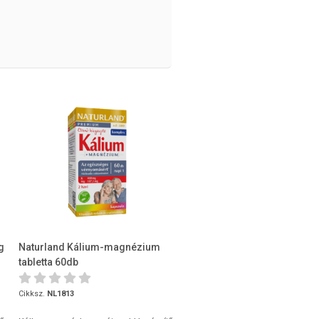
g
Naturland Kálium-magnézium
tabletta 60db
Cikksz.
NL1813