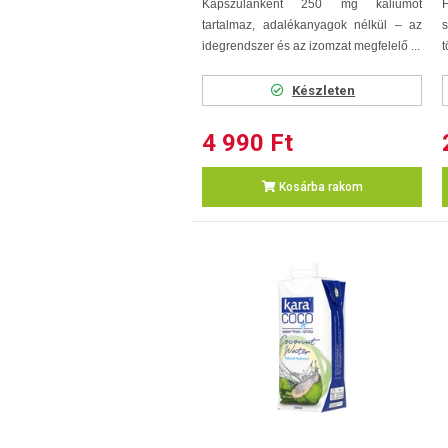
Kapszulánként 250 mg káliumot
F
tartalmaz, adalékanyagok nélkül – az
idegrendszer és az izomzat megfelelő ...
t
Készleten
4 990 Ft
Kosárba rakom