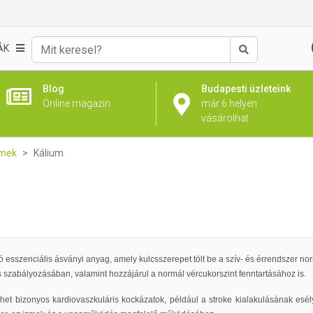
ÁK
Keresés
Blog
Budapesti üzleteink
Online magazin
már 6 helyen
vásárolhat
emek
Kálium
 esszenciális ásványi anyag, amely kulcsszerepet tölt be a szív- és érrendszer 
 szabályozásában, valamint hozzájárul a normál vércukorszint fenntartásához is.
het bizonyos kardiovaszkuláris kockázatok, például a stroke kialakulásának esé