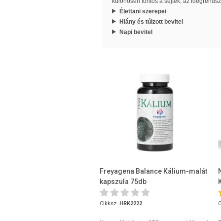
különösen fontos a sejtek, az idegrend
Élettani szerepei
Hiány és túlzott bevitel
Napi bevitel
Freyagena Balance Kálium-malát
kapszula 75db
Cikksz.
HRK2222
C