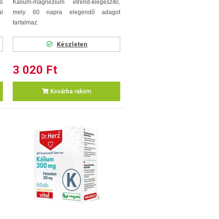
ő
Kálium-magnézium étrend-kiegészítő,
l
mely 60 napra elegendő adagot
tartalmaz.
Készleten
3 020 Ft
Kosárba rakom