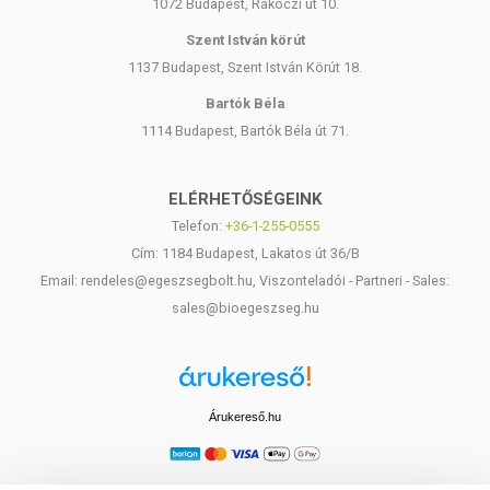
1072 Budapest, Rákóczi út 10.
Szent István körút
1137 Budapest, Szent István Körút 18.
Bartók Béla
1114 Budapest, Bartók Béla út 71.
ELÉRHETŐSÉGEINK
Telefon:
+36-1-255-0555
Cím: 1184 Budapest, Lakatos út 36/B
Email: rendeles@egeszsegbolt.hu, Viszonteladói - Partneri - Sales:
sales@bioegeszseg.hu
Árukereső.hu