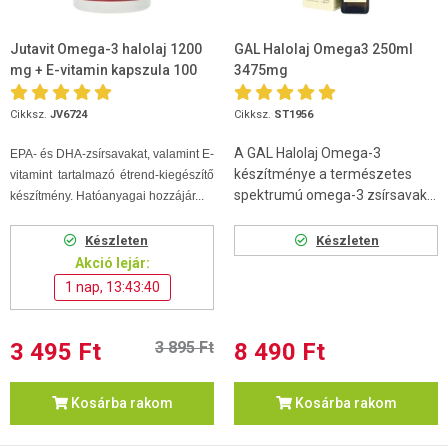
Jutavit Omega-3 halolaj 1200
GAL Halolaj Omega3 250ml
mg + E-vitamin kapszula 100
3475mg
db
Cikksz.
JV6724
Cikksz.
ST1956
A GAL Halolaj Omega-3
EPA- és DHA-zsírsavakat, valamint E-
készítménye a természetes
vitamint tartalmazó étrend-kiegészítő
spektrumú omega-3 zsírsavak...
készítmény. Hatóanyagai hozzájár...
Készleten
Készleten
Akció lejár:
1 nap, 13:43:39
3 495 Ft
3 895 Ft
8 490 Ft
Kosárba rakom
Kosárba rakom