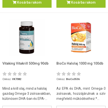
Kosárba rakom
Kosárba rakom
Vitaking Vitakrill 500mg 90db
BioCo Halolaj 1000 mg 100db
Cikksz.
VK7082
Cikksz.
BioCo3536
Mind a krill olaj, mind a halolaj
Az EPA és DHA, mint Omega-3
gazdag Omega-3 zsírsavakban,
zsírsavak, hozzájárulnak a szív
különösen DHA-ban és EPA-...
megfelelő működéséhez.*...