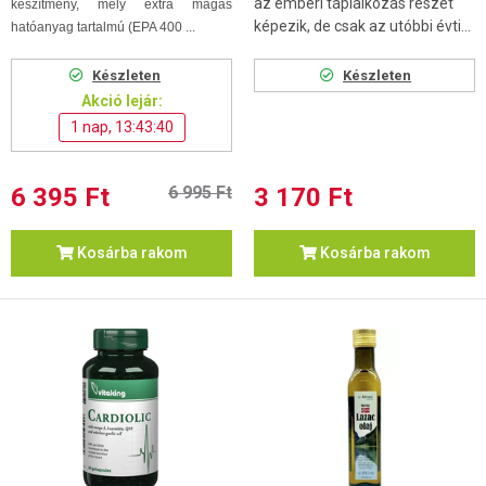
az emberi táplálkozás részét
készítmény, mely extra magas
képezik, de csak az utóbbi évti...
hatóanyag tartalmú (EPA 400 ...
Készleten
Készleten
Akció lejár:
1 nap, 13:43:39
6 395 Ft
6 995 Ft
3 170 Ft
Kosárba rakom
Kosárba rakom