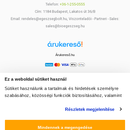
Telefon:
+36-1-255-0555
Cím: 1184 Budapest, Lakatos út 36/B
Email: rendeles@egeszsegbolt.hu, Viszonteladói - Partneri - Sales:
sales@bioegeszseg.hu
Árukereső.hu
Ez a weboldal sütiket használ
Sütiket használunk a tartalmak és hirdetések személyre
szabásához, közösségi funkciók biztosításához, valamint
weboldalforgalmunk elemzéséhez. Ezenkívül közösségi
Részletek megjelenítése
média-, hirdető- és elemező partnereinkkel megosztjuk az
Ön weboldalhasználatra vonatkozó adatait, akik
kombinálhatják az adatokat más olyan adatokkal,
Mindennek a megengedése