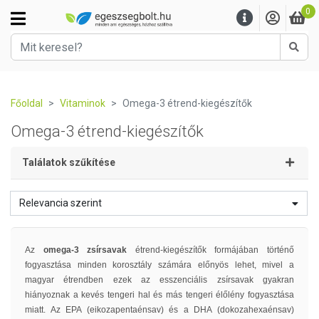
0
Kere
Főoldal
Vitaminok
Omega-3 étrend-kiegészítők
Omega-3 étrend-kiegészítők
Találatok szűkítése
Relevancia szerint
Az
omega-3 zsírsavak
étrend-kiegészítők formájában történő
fogyasztása minden korosztály számára előnyös lehet, mivel a
magyar étrendben ezek az esszenciális zsírsavak gyakran
hiányoznak a kevés tengeri hal és más tengeri élőlény fogyasztása
miatt. Az EPA (eikozapentaénsav) és a DHA (dokozahexaénsav)