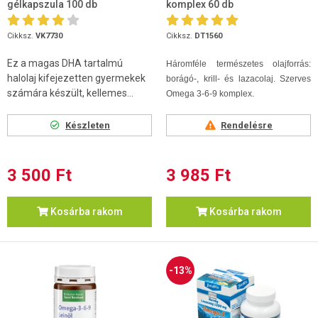
gélkapszula 100 db
komplex 60 db
Cikksz.
VK7730
Cikksz.
DT1560
Ez a magas DHA tartalmú
Háromféle természetes olajforrás:
halolaj kifejezetten gyermekek
borágó-, krill- és lazacolaj.
Szerves
számára készült, kellemes...
Omega 3-6-9 komplex.
Készleten
Rendelésre
3 500 Ft
3 985 Ft
Kosárba rakom
Kosárba rakom
-13%