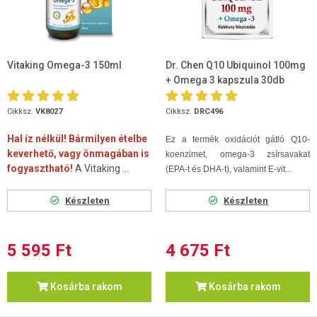
Vitaking Omega-3 150ml
Dr. Chen Q10 Ubiquinol 100mg
+ Omega 3 kapszula 30db
Cikksz.
VK8027
Cikksz.
DRC496
Hal íz nélkül! Bármilyen ételbe
Ez a termék oxidációt gátló Q10-
keverhető, vagy önmagában is
koenzimet, omega-3 zsírsavakat
fogyasztható!
A Vitaking ...
(EPA-t és DHA-t), valamint E-vit...
Készleten
Készleten
5 595 Ft
4 675 Ft
Kosárba rakom
Kosárba rakom