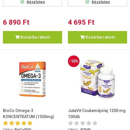
Készleten
Készleten
6 890 Ft
4 695 Ft
Kosárba rakom
Kosárba rakom
-10%
BioCo Omega-3
JutaVit Csukamájolaj 1200 mg
KONCENTRÁTUM (1500mg)
100db
30db
Cikksz.
BioCo3550
Cikksz.
JV3540