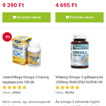
9 390 Ft
4 695 Ft
Kosárba rakom
Kosárba rakom
-9%
Jutavit Mega Omega-3 halolaj
Vitaking Omega-3 gélkapszula
lágykapszula 100 db
1200mg 90db EPA216/DHA144
Cikksz.
JV3533
Cikksz.
VK3764
Az omega-3 zsírsavak régóta
MEGA halolaj egy étrend-kiegészítő