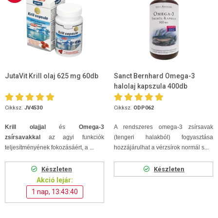
JutaVit Krill olaj 625 mg 60db
Sanct Bernhard Omega-3
halolaj kapszula 400db
Cikksz.
JV4530
Cikksz.
ODP062
Krill olajjal
és
Omega-3
A rendszeres omega-3 zsírsavak
zsírsavakkal
az agyi funkciók
(tengeri halakból) fogyasztása
teljesítményének fokozásáért, a ...
hozzájárulhat a vérzsírok normál s...
Készleten
Készleten
Akció lejár:
1 nap, 13:43:39