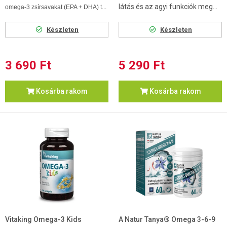
látás és az agyi funkciók meg...
omega-3 zsírsavakat (EPA + DHA) t...
Készleten
Készleten
3 690 Ft
5 290 Ft
Kosárba rakom
Kosárba rakom
Vitaking Omega-3 Kids
A Natur Tanya® Omega 3-6-9