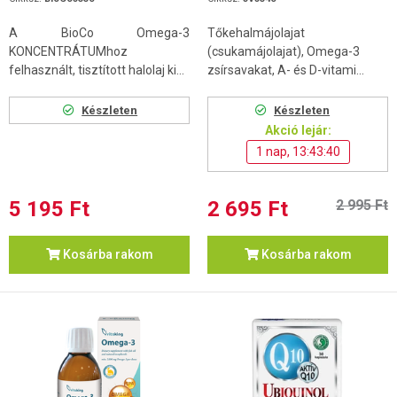
A BioCo Omega-3
Tőkehalmájolajat
KONCENTRÁTUMhoz
(csukamájolajat), Omega-3
felhasznált, tisztított halolaj ki...
zsírsavakat, A- és D-vitami...
Készleten
Készleten
Akció lejár:
1 nap, 13:43:39
5 195 Ft
2 695 Ft
2 995 Ft
Kosárba rakom
Kosárba rakom