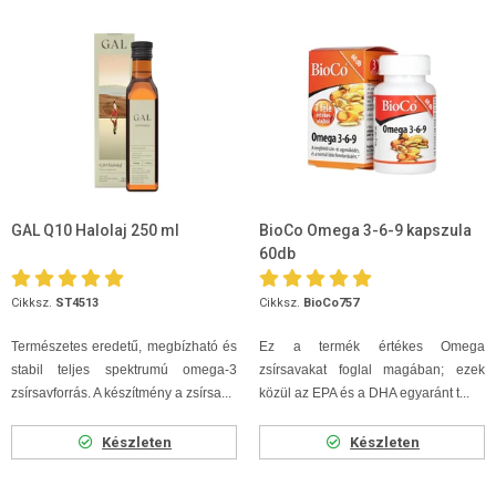
GAL Q10 Halolaj 250 ml
BioCo Omega 3-6-9 kapszula
60db
Cikksz.
ST4513
Cikksz.
BioCo757
Természetes eredetű, megbízható és
Ez a termék értékes Omega
stabil teljes spektrumú omega-3
zsírsavakat foglal magában; ezek
zsírsavforrás. A készítmény a zsírsa...
közül az EPA és a DHA egyaránt t...
Készleten
Készleten