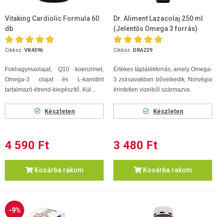
Vitaking Cardiolic Formula 60
Dr. Aliment Lazacolaj 250 ml
db
(Jelentős Omega 3 forrás)
Cikksz.
VK4396
Cikksz.
DRA229
Fokhagymaolajat, Q10 koenzimet,
Értékes táplálékforrás, amely Omega-
Omega-3 olajat és L-karnitint
3 zsírsavakban bővelkedik, Norvégia
tartalmazó étrend-kiegészítő. Kül...
érintetlen vizeiből származva.
Készleten
Készleten
4 590 Ft
3 480 Ft
Kosárba rakom
Kosárba rakom
-9%