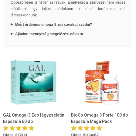
többszörösen telítetlen zsírsavak, amelyeket a szervezet nem képes
előállítani, így teljes mértékben a külső forrásokra kell
támaszkodnunk.
Miért érdemes omega-3 zsírsavakat szedni?
Ajánlott mennyiség megelőzési célokra
GAL Omega-3 Eco lágyzselatin
BioCo Omega 3 Forte 100 db
kapszula 60 db
kapszula Mega Pack
Cikksz.
ST2144
Cikksz.
BioCo457