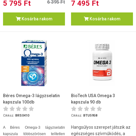
5 795 Ft
6 395 Ft
7 495 Ft
Kosárba rakom
Kosárba rakom
Béres Omega-3 lágyzselatin
BioTech USA Omega 3
kapszula 100db
kapszula 90 db
Cikksz.
BRS0410
Cikksz.
BTU5958
Hangsúlyos szerepet játszik az
A Béres Omega-3 lágyzselatin
egészséges szívműködés, a
kapszula többszörösen telítetlen