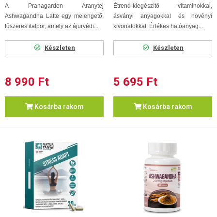
A Pranagarden Aranytej
Étrend-kiegészítő vitaminokkal,
Ashwagandha Latte egy melengető,
ásványi anyagokkal és növényi
fűszeres italpor, amely az ájurvédi...
kivonatokkal. Értékes hatóanyag...
Készleten
Készleten
8 990 Ft
5 695 Ft
Kosárba rakom
Kosárba rakom