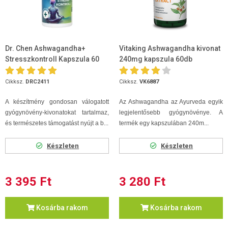
Dr. Chen Ashwagandha+
Vitaking Ashwagandha kivonat
Stresszkontroll Kapszula 60
240mg kapszula 60db
db
Cikksz.
DRC2411
Cikksz.
VK6887
A készítmény gondosan válogatott
Az Ashwagandha az Ayurveda egyik
gyógynövény-kivonatokat tartalmaz,
legjelentősebb gyógynövénye. A
és természetes támogatást nyújt a b...
termék egy kapszulában 240m...
Készleten
Készleten
3 395 Ft
3 280 Ft
Kosárba rakom
Kosárba rakom