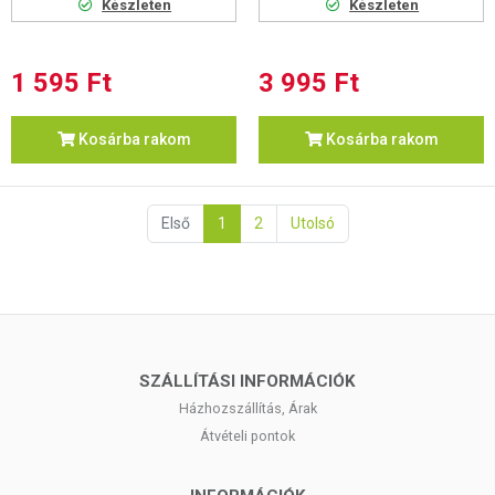
Készleten
Készleten
1 595 Ft
3 995 Ft
Kosárba rakom
Kosárba rakom
Első
1
2
Utolsó
SZÁLLÍTÁSI INFORMÁCIÓK
Házhozszállítás, Árak
Átvételi pontok