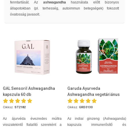
fenntartását. Az
ashwagandha
használata előtt bizonyos
állapotokban (pl. terhesség, autoimmun betegségek) fokozott
óvatosság javasolt.
GAL Sensoril Ashwagandha
Garuda Ayurveda
kapszula 60 db
Ashwagandha vegetáriánus
kapszula 60 db
Cikksz.
ST2182
Cikksz.
GRD3130
Az ájurvéda évezredes múltra
Az indiai ginzeng (Ashwaganda)
visszatekintő fiatalító szereként a
kapszula immunerősítő és