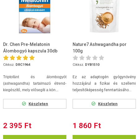
Dr. Chen Pre-Melatonin
Nature7 Ashwagandha por
Álombogyó kapszula 30db
100g
Cikksz.
DRC1964
Cikksz.
DYB1510
Triptofánt és álombogyót
Ez az adaptogén gyógynövény
(ashwagandha) tartalmazó étrend-
hozzájárul a fizikai és szellemi
kiegészítő, mely elősegíti a kön...
teljesítőképesség fenntartásáho...
Készleten
Készleten
2 395 Ft
1 860 Ft