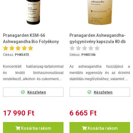
Pranagarden KSM-66
Pranagarden Ashwagandha-
Ashwagandha Bio Folyékony
gyógynövény kapszula 80 db
kivonat 100 ml
Cikksz.
PHK5472
Cikksz.
PHK5106
Koncentrált hatóanyag-tartalommal
Az ashwagandha hozzájárul a
és kiváló biohasznosulással
mentális egyensúly és az érzelmi
rendelkező, alkohol- és cukorment...
stabilitás megőrzéséhez, valamint ...
Készleten
Készleten
17 990 Ft
6 665 Ft
Kosárba rakom
Kosárba rakom