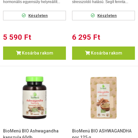
hormonális egyensúly helyreállít...
stresszoldó hatású. Segít fennta...
Készleten
Készleten
5 590 Ft
6 295 Ft
Kosárba rakom
Kosárba rakom
BioMenü BIO Ashwagandha
BioMenü BIO ASHWAGANDHA
kapszula 60db
por 125 g