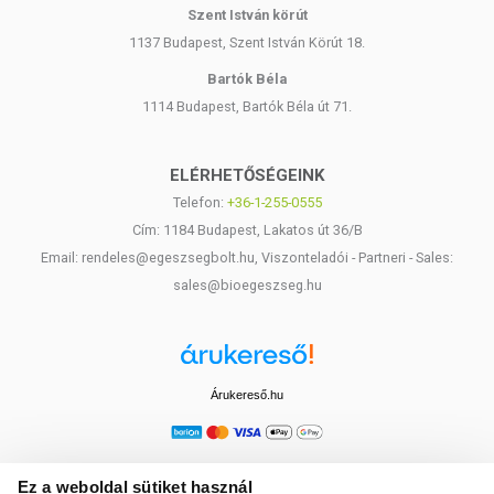
Szent István körút
1137 Budapest, Szent István Körút 18.
Bartók Béla
1114 Budapest, Bartók Béla út 71.
ELÉRHETŐSÉGEINK
Telefon:
+36-1-255-0555
Cím: 1184 Budapest, Lakatos út 36/B
Email: rendeles@egeszsegbolt.hu, Viszonteladói - Partneri - Sales:
sales@bioegeszseg.hu
Árukereső.hu
Ez a weboldal sütiket használ