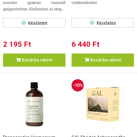
orvoslás gyakran használt
csökkentéséért.
gyógynövénye. Elsősorban az ideg...
Készleten
Készleten
2 195 Ft
6 440 Ft
Kosárba rakom
Kosárba rakom
-10%