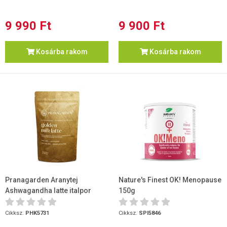
9 990 Ft
9 900 Ft
Kosárba rakom
Kosárba rakom
Pranagarden Aranytej
Nature's Finest OK! Menopause
Ashwagandha latte italpor
150g
100g
Cikksz.
PHK5731
Cikksz.
SPI5846