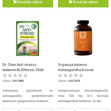
Kosárba rakom
Kosárba rakom
Dr. Chen Anti-stressz
Organiqa balance
teakeverék (filteres) 20db
Ashwagandha kivonat
kapszula 60 db
Cikksz.
DRC2855
Cikksz.
OGQ7670
Schizandra gyümölcsöt és
Gyógynövényes étrend-kiegészítő,
ashwagandha gyökérkivonatot
mely 500 mg 10:1 kivonatú
tartalmazó gyógynövény-teakever...
ashwagandhát tartalmaz, az ide...