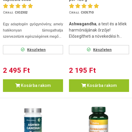
Cikksz.
CIO2302
Cikksz.
CIO5710
Ashwagandha
, a test és a lélek
Egy adaptogén gyógynövény, amely
harmóniájának őrzője!
hatékonyan támogathatja
Elősegítheti a növekedési h...
szervezetünk egészségének megő...
Készleten
Készleten
2 495 Ft
2 195 Ft
Kosárba rakom
Kosárba rakom