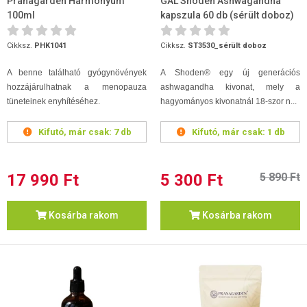
Pranagarden Harmonyum
GAL Shoden Ashwagandha
100ml
kapszula 60 db (sérült doboz)
Cikksz.
PHK1041
Cikksz.
ST3530_sérült doboz
A benne található gyógynövények
A Shoden® egy új generációs
hozzájárulhatnak a menopauza
ashwagandha kivonat, mely a
tüneteinek enyhítéséhez.
hagyományos kivonatnál 18-szor n...
Kifutó, már csak:
7 db
Kifutó, már csak:
1 db
17 990 Ft
5 300 Ft
5 890 Ft
Kosárba rakom
Kosárba rakom