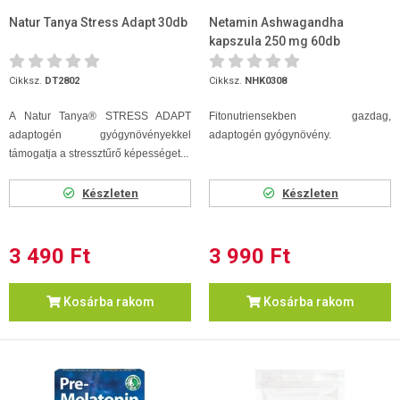
Natur Tanya Stress Adapt 30db
Netamin Ashwagandha
kapszula 250 mg 60db
Cikksz.
DT2802
Cikksz.
NHK0308
A Natur Tanya® STRESS ADAPT
Fitonutriensekben gazdag,
adaptogén gyógynövényekkel
adaptogén gyógynövény.
támogatja a stressztűrő képességet...
Készleten
Készleten
3 490 Ft
3 990 Ft
Kosárba rakom
Kosárba rakom