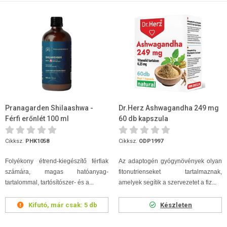
Pranagarden Shilaashwa -
Dr.Herz Ashwagandha 249 mg
Férfi erőnlét 100 ml
60 db kapszula
Cikksz.
PHK1058
Cikksz.
ODP1997
Folyékony étrend-kiegészítő férfiak
Az adaptogén gyógynövények olyan
számára, magas hatóanyag-
fitonutrienseket tartalmaznak,
tartalommal, tartósítószer- és a...
amelyek segítik a szervezetet a fiz...
Kifutó, már csak:
5 db
Készleten