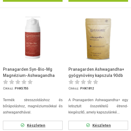
Pranagarden Syn-Bio-Mg
Pranagarden Ashwagandha+
Magnézium-Ashwagandha
gyógynövény kapszula 90db
krém 100 ml
Cikksz.
PHK5755
Cikksz.
PHK1812
Termék stresszoldáshoz és
A Pranagarden Ashwagandha+ egy
bőrápoláshoz, magnéziumsókkal és
letisztult összetételű étrend-
ashwagandhával.
kiegészítő, amely kapszulánké...
Készleten
Készleten