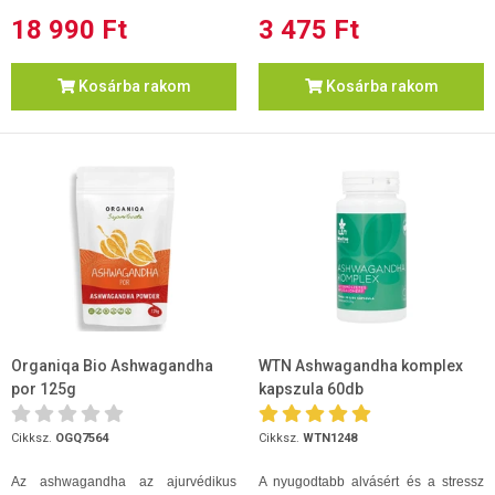
18 990 Ft
3 475 Ft
Kosárba rakom
Kosárba rakom
Organiqa Bio Ashwagandha
WTN Ashwagandha komplex
por 125g
kapszula 60db
Cikksz.
OGQ7564
Cikksz.
WTN1248
Az ashwagandha az ajurvédikus
A nyugodtabb alvásért és a stressz