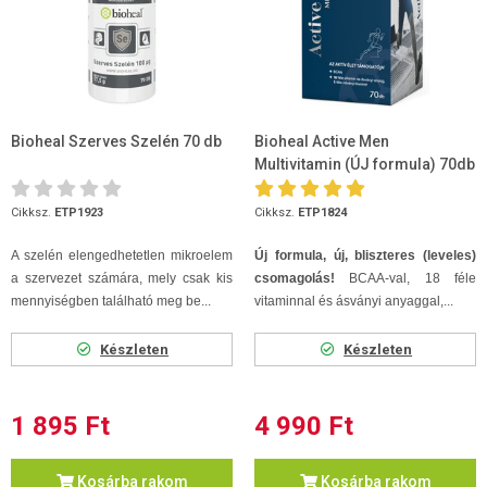
Bioheal Szerves Szelén 70 db
Bioheal Active Men
Multivitamin (ÚJ formula) 70db
Cikksz.
ETP1923
Cikksz.
ETP1824
A szelén elengedhetetlen mikroelem
Új formula, új, bliszteres (leveles)
a szervezet számára, mely csak kis
csomagolás!
BCAA-val, 18 féle
mennyiségben található meg be...
vitaminnal és ásványi anyaggal,...
Készleten
Készleten
1 895 Ft
4 990 Ft
Kosárba rakom
Kosárba rakom