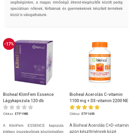
segítségünkre, a magas minőségű étrend-kiegészítők között pedig
speciálisan nőknek, férfiaknak és gyermekeknek készített termékek
közül is válogathatunk.
-17%
Bioheal KlimFem Essence
Bioheal Acerolás C-vitamin
Lágykapszula 120 db
1100 mg + D3-vitamin 2200 NE
105db
Cikksz.
ETP1985
Cikksz.
ETP1695
A Bioheal Acerolás C+D-vitamin
A KlimFem ESSENCE kapszula
azon készítmények közé
értékes összetevőinek köszönhetően