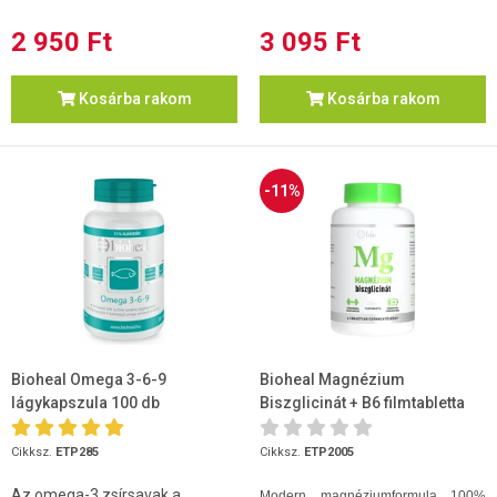
2 950 Ft
3 095 Ft
Kosárba rakom
Kosárba rakom
-11%
Bioheal Omega 3-6-9
Bioheal Magnézium
lágykapszula 100 db
Biszglicinát + B6 filmtabletta
120db
Cikksz.
ETP285
Cikksz.
ETP2005
Az omega-3 zsírsavak a
Modern magnéziumformula 100%