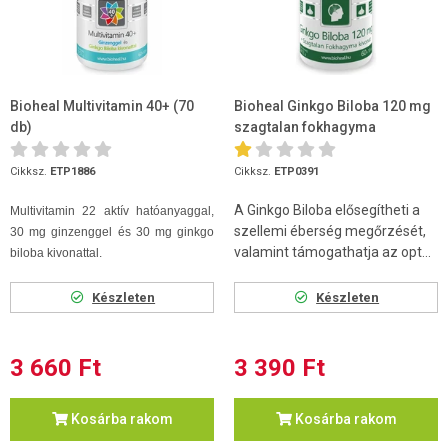
Bioheal Multivitamin 40+ (70
Bioheal Ginkgo Biloba 120 mg
db)
szagtalan fokhagyma
kivonattal kaps
Cikksz.
ETP1886
Cikksz.
ETP0391
A Ginkgo Biloba elősegítheti a
Multivitamin 22 aktív hatóanyaggal,
szellemi éberség megőrzését,
30 mg ginzenggel és 30 mg ginkgo
valamint támogathatja az opt...
biloba kivonattal.
Készleten
Készleten
3 660 Ft
3 390 Ft
Kosárba rakom
Kosárba rakom