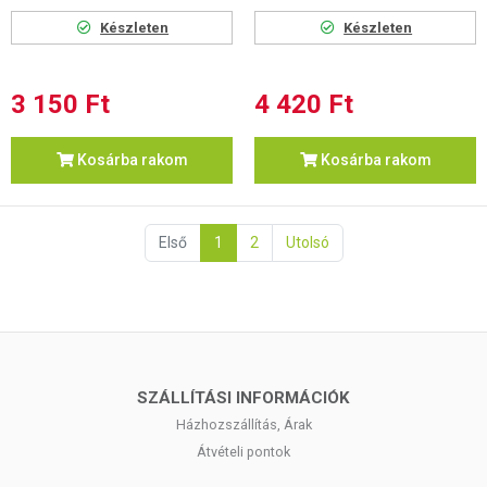
Készleten
Készleten
3 150 Ft
4 420 Ft
Kosárba rakom
Kosárba rakom
Első
1
2
Utolsó
SZÁLLÍTÁSI INFORMÁCIÓK
Házhozszállítás, Árak
Átvételi pontok