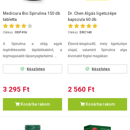
Medicura Bio Spirulina 150 db
Dr. Chen Algás ligetszépe
tabletta
kapszula 60 db
Cikksz.
ODP416
Cikksz.
DRC140
A Spirulina a világ egyik
Étrend-kiegészítő, mely ligetszépe
legértékesebb táplálékaként, a
olajat, valamint Spirulina alga
legmagasabb tápanyagtartalmú ...
kivonatot foglal magában.
Készleten
Készleten
3 295 Ft
2 560 Ft
Kosárba rakom
Kosárba rakom