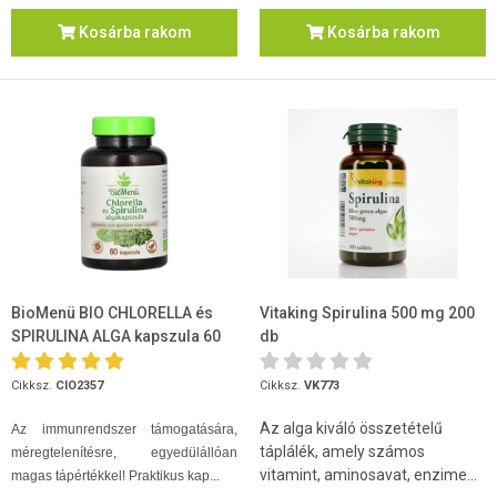
Kosárba rakom
Kosárba rakom
BioMenü BIO CHLORELLA és
Vitaking Spirulina 500 mg 200
SPIRULINA ALGA kapszula 60
db
db
Cikksz.
CIO2357
Cikksz.
VK773
Az alga kiváló összetételű
Az immunrendszer támogatására,
táplálék, amely számos
méregtelenítésre, egyedülállóan
vitamint, aminosavat, enzime...
magas tápértékkel! Praktikus kap...