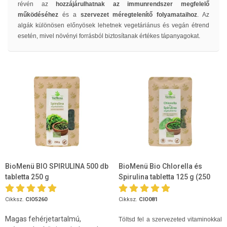
révén az
hozzájárulhatnak az immunrendszer megfelelő
működéséhez
és a
szervezet méregtelenítő folyamataihoz
. Az
algák különösen előnyösek lehetnek vegetáriánus és vegán étrend
esetén, mivel növényi forrásból biztosítanak értékes tápanyagokat.
BioMenü BIO SPIRULINA 500 db
BioMenü Bio Chlorella és
tabletta 250 g
Spirulina tabletta 125 g (250
tabletta)
Cikksz.
CIO5260
Cikksz.
CIO081
Magas fehérjetartalmú,
Töltsd fel a szervezeted vitaminokkal