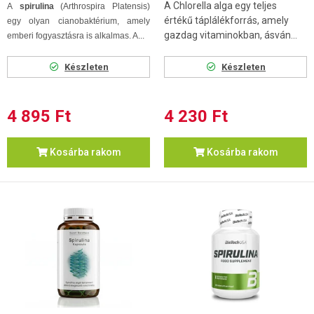
A Chlorella alga egy teljes
A
spirulina
(Arthrospira Platensis)
értékű táplálékforrás, amely
egy olyan cianobaktérium, amely
gazdag vitaminokban, ásván...
emberi fogyasztásra is alkalmas. A...
Készleten
Készleten
4 895 Ft
4 230 Ft
Kosárba rakom
Kosárba rakom