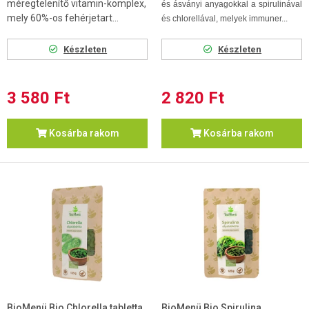
méregtelenítő vitamin-komplex,
és ásványi anyagokkal a spirulinával
mely 60%-os fehérjetart...
és chlorellával, melyek immuner...
Készleten
Készleten
3 580 Ft
2 820 Ft
Kosárba rakom
Kosárba rakom
BioMenü Bio Chlorella tabletta
BioMenü Bio Spirulina