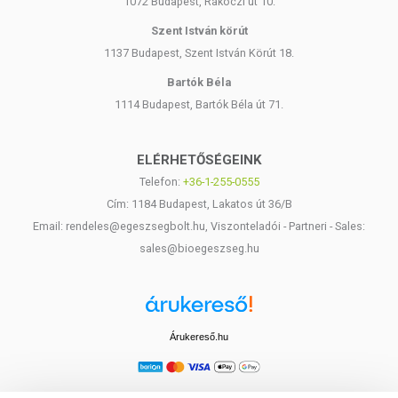
1072 Budapest, Rákóczi út 10.
Szent István körút
1137 Budapest, Szent István Körút 18.
Bartók Béla
1114 Budapest, Bartók Béla út 71.
ELÉRHETŐSÉGEINK
Telefon:
+36-1-255-0555
Cím: 1184 Budapest, Lakatos út 36/B
Email: rendeles@egeszsegbolt.hu, Viszonteladói - Partneri - Sales:
sales@bioegeszseg.hu
Árukereső.hu