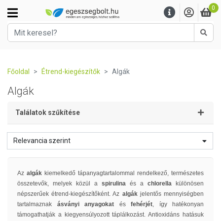
0
Kere
Főoldal
Étrend-kiegészítők
Algák
Algák
Találatok szűkítése
Relevancia szerint
Az
algák
kiemelkedő tápanyagtartalommal rendelkező, természetes
összetevők, melyek közül a
spirulina
és a
chlorella
különösen
népszerűek étrend-kiegészítőként. Az
algák
jelentős mennyiségben
tartalmaznak
ásványi anyagokat
és
fehérjét
, így hatékonyan
támogathatják a kiegyensúlyozott táplálkozást. Antioxidáns hatásuk