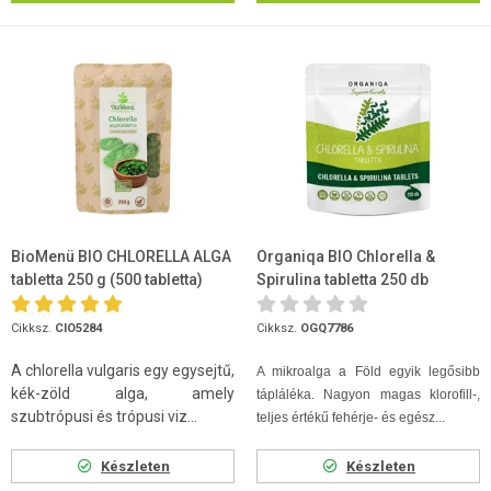
BioMenü BIO CHLORELLA ALGA
Organiqa BIO Chlorella &
tabletta 250 g (500 tabletta)
Spirulina tabletta 250 db
Cikksz.
CIO5284
Cikksz.
OGQ7786
A chlorella vulgaris egy egysejtű,
A mikroalga a Föld egyik legősibb
kék-zöld alga, amely
tápláléka. Nagyon magas klorofill-,
szubtrópusi és trópusi viz...
teljes értékű fehérje- és egész...
Készleten
Készleten