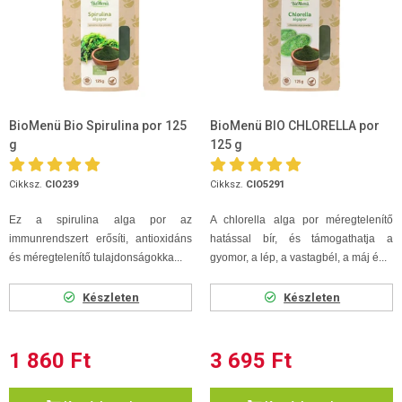
BioMenü Bio Spirulina por 125
BioMenü BIO CHLORELLA por
g
125 g
Cikksz.
CIO239
Cikksz.
CIO5291
Ez a spirulina alga por az
A chlorella alga por méregtelenítő
immunrendszert erősíti, antioxidáns
hatással bír, és támogathatja a
és méregtelenítő tulajdonságokka...
gyomor, a lép, a vastagbél, a máj é...
Készleten
Készleten
1 860 Ft
3 695 Ft