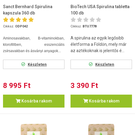
Sanct Bernhard Spirulina
BioTech USA Spirulina tabletta
kapszula 360 db
100 db
Cikksz.
ODP042
Cikksz.
BTU7778
A spirulina az egyik legősibb
Aminosavakban, B-vitaminokban,
életforma a Földön, mely már
klorofillben, esszenciális
az aztékoknak is jelentős é...
zsírsavakban és ásványi anyagok...
Készleten
Készleten
8 995 Ft
3 390 Ft
Kosárba rakom
Kosárba rakom