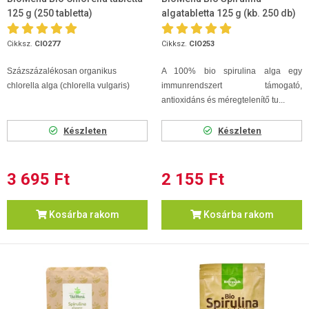
125 g (250 tabletta)
algatabletta 125 g (kb. 250 db)
Cikksz.
CIO277
Cikksz.
CIO253
Százszázalékosan organikus
A 100% bio spirulina alga egy
chlorella alga (chlorella vulgaris)
immunrendszert támogató,
antioxidáns és méregtelenítő tu...
Készleten
Készleten
3 695 Ft
2 155 Ft
Kosárba rakom
Kosárba rakom