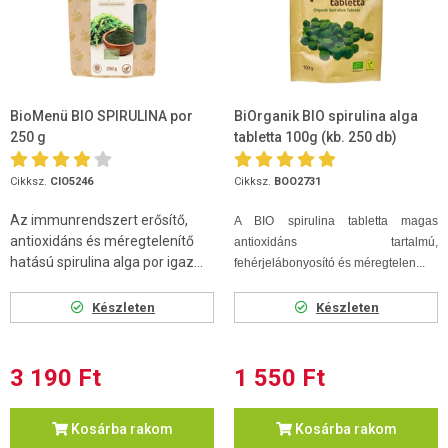
BioMenü BIO SPIRULINA por
BiOrganik BIO spirulina alga
250 g
tabletta 100g (kb. 250 db)
Cikksz.
CIO5246
Cikksz.
BOO2731
Az immunrendszert erősítő,
A BIO spirulina tabletta magas
antioxidáns és méregtelenítő
antioxidáns tartalmú,
hatású spirulina alga por igaz...
fehérjelábonyosító és méregtelen...
Készleten
Készleten
3 190 Ft
1 550 Ft
Kosárba rakom
Kosárba rakom