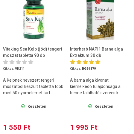
Vitaking Sea Kelp (jód) tengeri
Interherb NAPI1 Barna alga
moszat tabletta 90 db
Extraktum 30 db
Cikksz.
VK211
Cikksz.
BGB1879
A Kelpnek nevezett tengeri
A barna alga kivonat
moszatból készült tabletta több
kiemelkedő tulajdonsága a
mint 50 nyomelemet tart...
benne található szerves k...
Készleten
Készleten
1 550 Ft
1 995 Ft