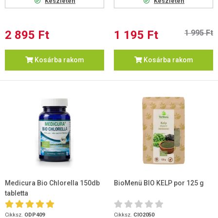
Készleten
Készleten
2 895 Ft
1 195 Ft
1 995 Ft
Kosárba rakom
Kosárba rakom
Medicura Bio Chlorella 150db
BioMenü BIO KELP por 125 g
tabletta
Cikksz.
ODP409
Cikksz.
CIO2050