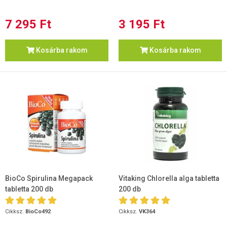
7 295 Ft
3 195 Ft
Kosárba rakom
Kosárba rakom
BioCo Spirulina Megapack
Vitaking Chlorella alga tabletta
tabletta 200 db
200 db
Cikksz.
BioCo492
Cikksz.
VK364