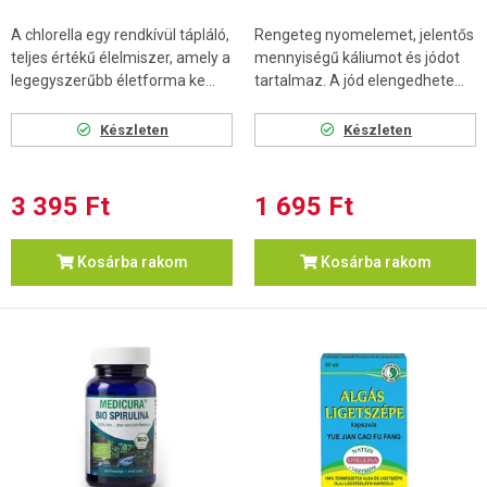
A chlorella egy rendkívül tápláló,
Rengeteg nyomelemet, jelentős
teljes értékű élelmiszer, amely a
mennyiségű káliumot és jódot
legegyszerűbb életforma ke...
tartalmaz. A jód elengedhete...
Készleten
Készleten
3 395 Ft
1 695 Ft
Kosárba rakom
Kosárba rakom