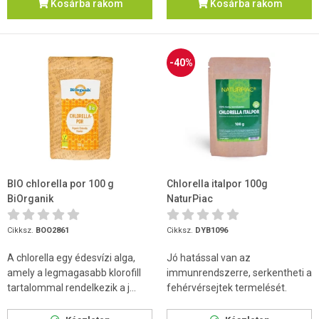
Kosárba rakom
Kosárba rakom
-40%
BIO chlorella por 100 g
Chlorella italpor 100g
BiOrganik
NaturPiac
Cikksz.
BOO2861
Cikksz.
DYB1096
A chlorella egy édesvízi alga,
Jó hatással van az
amely a legmagasabb klorofill
immunrendszerre, serkentheti a
tartalommal rendelkezik a j...
fehérvérsejtek termelését.