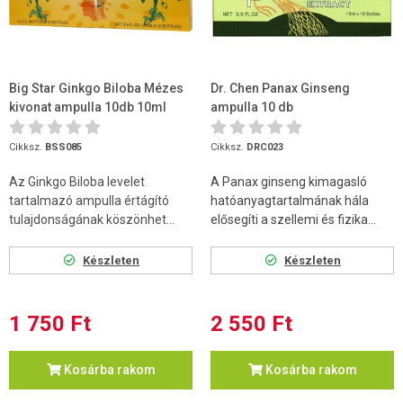
Big Star Ginkgo Biloba Mézes
Dr. Chen Panax Ginseng
kivonat ampulla 10db 10ml
ampulla 10 db
ampulla
Cikksz.
BSS085
Cikksz.
DRC023
Az Ginkgo Biloba levelet
A Panax ginseng kimagasló
tartalmazó ampulla értágító
hatóanyagtartalmának hála
tulajdonságának köszönhet...
elősegíti a szellemi és fizika...
Készleten
Készleten
1 750 Ft
2 550 Ft
Kosárba rakom
Kosárba rakom