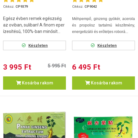
Cikksz.
CP9379
Cikksz.
CP9042
Egész évben remek egészség
Méhpempő, ginzeng gyökér, acerola
az oviban, suliban! A finom eper
és propolisz tartalmú készítmény,
ízesítésű, 100%-ban minősít...
energetizáló és erőteljes roborá...
Készleten
Készleten
3 995 Ft
5 995 Ft
6 495 Ft
Kosárba rakom
Kosárba rakom