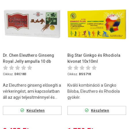
Dr. Chen Eleuthero Ginseng
Big Star Ginkgo és Rhodiola
Royal Jelly ampulla 10 db
kivonat 10x10ml
Cikksz.
DRC183
Cikksz.
BSS718
Az Eleuthero ginseng elősegíti a
Kiváló kombináció a Gingko
vérkeringést, ami kapcsolatban
Biloba, Eleuthero és Rhodiola
áll az agyi teljesítménnyel és...
gyökér.
Készleten
Készleten