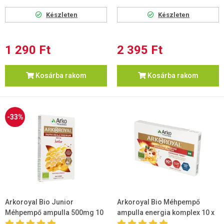
Készleten
Készleten
1 290 Ft
2 395 Ft
Kosárba rakom
Kosárba rakom
-33%
Arkoroyal Bio Junior
Arkoroyal Bio Méhpempő
Méhpempő ampulla 500mg 10
ampulla energia komplex 10 x
x 15ml
15ml