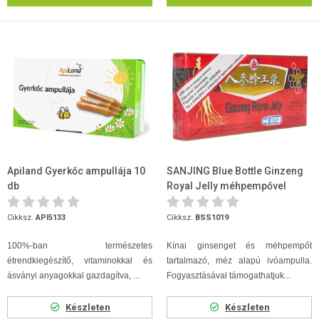
Apiland Gyerkőc ampullája 10
SANJING Blue Bottle Ginzeng
db
Royal Jelly méhpempővel
ampulla 10db
Cikksz.
API5133
Cikksz.
BSS1019
100%-ban természetes
Kínai ginsenget és méhpempőt
étrendkiegészítő, vitaminokkal és
tartalmazó, méz alapú ivóampulla.
ásványi anyagokkal gazdagítva, ...
Fogyasztásával támogathatjuk...
Készleten
Készleten