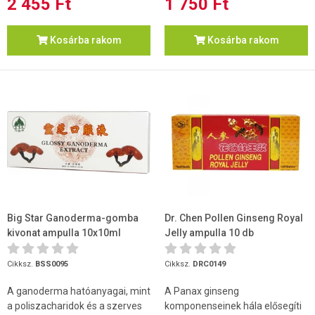
2 455 Ft
1 750 Ft
Kosárba rakom
Kosárba rakom
Big Star Ganoderma-gomba
Dr. Chen Pollen Ginseng Royal
kivonat ampulla 10x10ml
Jelly ampulla 10 db
Cikksz.
BSS0095
Cikksz.
DRC0149
A ganoderma hatóanyagai, mint
A Panax ginseng
a poliszacharidok és a szerves
komponenseinek hála elősegíti