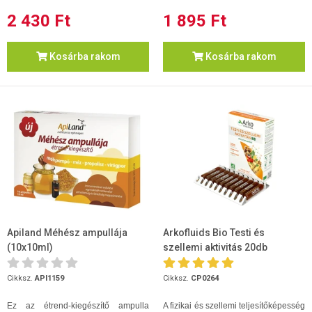
2 430 Ft
1 895 Ft
Kosárba rakom
Kosárba rakom
Apiland Méhész ampullája
Arkofluids Bio Testi és
(10x10ml)
szellemi aktivitás 20db
ampulla
Cikksz.
API1159
Cikksz.
CP0264
Ez az étrend-kiegészítő ampulla
A fizikai és szellemi teljesítőképesség