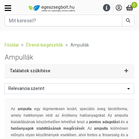
0
Kere
Főoldal
Étrend-kiegészítők
Ampullák
Ampullák
Találatok szűkítése
Relevancia szerint
Az
ampulla
egy légmentesen lezárt, speciális üveg tárolóforma,
amely hatékonyan védi az érzékeny hatóanyagokat. Az ampulla
kialakításának köszönhetően lehetővé teszi a
pontos adagolást
és a
hatóanyagok stabilitásának megőrzését
. Az
ampulla
különösen
előnyös olyan készítmények esetében, ahol fontos a frissesség és a