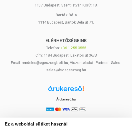
1137 Budapest, Szent István Körút 18.
Bartók Béla
1114 Budapest, Bartók Béla út 71.
ELÉRHETŐSÉGEINK
Telefon:
+36-1-255-0555
Cím: 1184 Budapest, Lakatos út 36/B
Email: rendeles@egeszsegbolt.hu, Viszonteladói - Partneri - Sales:
sales@bioegeszseg.hu
Árukereső.hu
Ez a weboldal sütiket használ