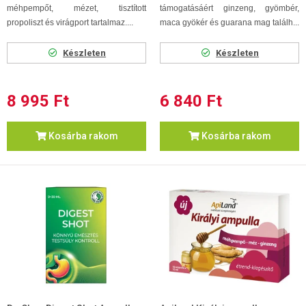
méhpempőt, mézet, tisztított
támogatásáért ginzeng, gyömbér,
propoliszt és virágport tartalmaz....
maca gyökér és guarana mag találh...
Készleten
Készleten
8 995 Ft
6 840 Ft
Kosárba rakom
Kosárba rakom