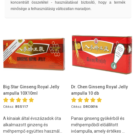
koncentrált összetétel - használatával biztosító, hogy a termék
minősége a felhasználásig változatlan maradjon.
Big Star Ginseng Royal Jelly
Dr. Chen Ginseng Royal Jelly
ampulla 10X10ml
ampulla 10 db
Cikksz.
BSS117
Cikksz.
DRC0016
A kínaiak által évszázadok óta
Panax ginseng gyökérből és
alkalmazott ginzeng és
méhpempőből előállított
méhpempő együttes használ...
ivóampulla, amely értékes ...