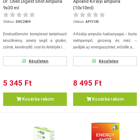
Dr. Chen Digest Shot Ampulla
Apiland Királyi ampulla
9x30 ml
(10x10ml)
Cikksz.
DRC2459
Cikksz.
API1135
Emésztőenzim komplexet tartalmazó
A Királyi ampulla hatóanyagai – tiszta
készítmény, amely segít a glutén,
méhpempő, ginzeng és méz –
zsírok, keményítő, rost és fehérjék l...
javítják az energiaszintet, erősítik a...
Készleten
Készleten
5 345 Ft
8 495 Ft
Kosárba rakom
Kosárba rakom