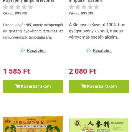
Royal jelly ampulla kivonat
ampulla 10x10ml
10x10ml
Cikksz.
BSS765
Cikksz.
BSS033
A Kleanvein Kivonat 100%-ban
Étrend-kiegészítő, amely méhpempőt
gyógynövény kivonat, magas
és ginzeng gyökérport tartalmaz az
vérnyomás esetén alkalm...
immunrendszer támogatására.
Készleten
Készleten
1 585 Ft
2 080 Ft
Kosárba rakom
Kosárba rakom