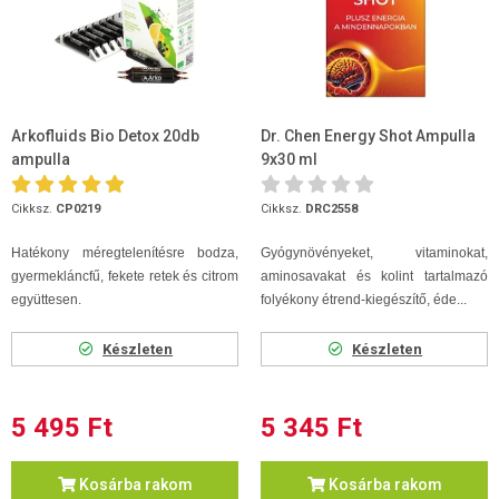
Arkofluids Bio Detox 20db
Dr. Chen Energy Shot Ampulla
ampulla
9x30 ml
Cikksz.
CP0219
Cikksz.
DRC2558
Hatékony méregtelenítésre bodza,
Gyógynövényeket, vitaminokat,
gyermekláncfű, fekete retek és citrom
aminosavakat és kolint tartalmazó
együttesen.
folyékony étrend-kiegészítő, éde...
Készleten
Készleten
5 495 Ft
5 345 Ft
Kosárba rakom
Kosárba rakom