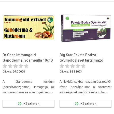
Dr.Chen Immungold
Big Star Fekete Bodza
Ganoderma Ivóampulla 10x10
gyümölcslevet tartalmazó
ml
ivóampulla 10 x 10 ml
Cikksz.
DRC0004
Cikksz.
BSS8073
A Ganoderma lucidum
Antioxidánsokban gazdag összetevői
(pecsétviaszgomba) támogatja az
révén hozzájárulhat a szervezet
immunrendszer és a keringési ren...
erősségének megőrzéséhez. Jav...
Készleten
Készleten