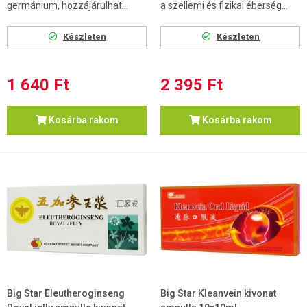
germánium, hozzájárulhat...
a szellemi és fizikai éberség...
Készleten
Készleten
1 640 Ft
2 395 Ft
Kosárba rakom
Kosárba rakom
Big Star Eleutheroginseng
Big Star Kleanvein kivonat