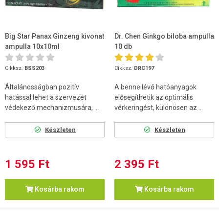
Big Star Panax Ginzeng kivonat
Dr. Chen Ginkgo biloba ampulla
ampulla 10x10ml
10 db
Cikksz.
BSS203
Cikksz.
DRC197
Általánosságban pozitív
A benne lévő hatóanyagok
hatással lehet a szervezet
elősegíthetik az optimális
védekező mechanizmusára, ...
vérkeringést, különösen az ...
Készleten
Készleten
1 595 Ft
2 395 Ft
Kosárba rakom
Kosárba rakom