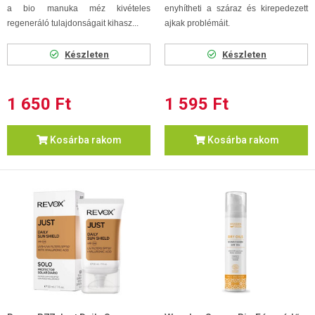
a bio manuka méz kivételes
enyhítheti a száraz és kirepedezett
regeneráló tulajdonságait kihasz...
ajkak problémáit.
Készleten
Készleten
1 650 Ft
1 595 Ft
Kosárba rakom
Kosárba rakom