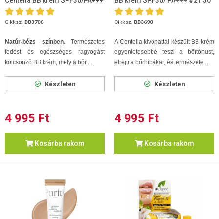
Centella BB krém SPF30/PA+++
BB krém SPF30/ PA+++ #21 30
#23 30ml
ml
Cikksz.
BB3706
Cikksz.
BB3690
Natúr-bézs színben.
Természetes
A Centella kivonattal készült BB krém
fedést és egészséges ragyogást
egyenletesebbé teszi a bőrtónust,
kölcsönző BB krém, mely a bőr ...
elrejti a bőrhibákat, és természete...
Készleten
Készleten
4 995 Ft
4 995 Ft
Kosárba rakom
Kosárba rakom