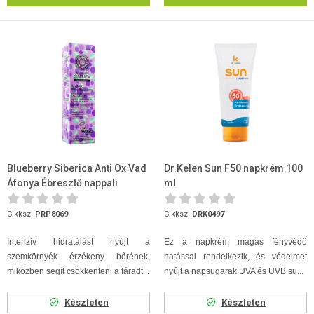
Blueberry Siberica Anti Ox Vad
Dr.Kelen Sun F50 napkrém 100
Áfonya Ébresztő nappali
ml
arckrém 50ml
Cikksz.
PRP8069
Cikksz.
DRK0497
Intenzív hidratálást nyújt a
Ez a napkrém magas fényvédő
szemkörnyék érzékeny bőrének,
hatással rendelkezik, és védelmet
miközben segít csökkenteni a fáradt...
nyújt a napsugarak UVA és UVB su...
Készleten
Készleten