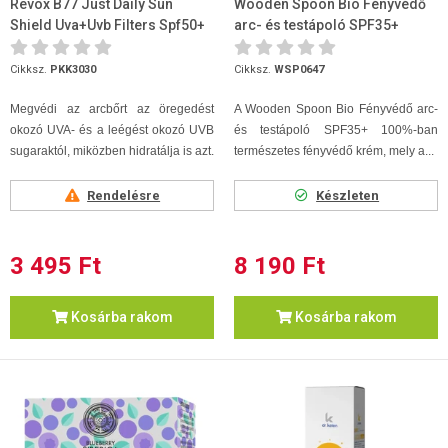
Revox B77 Just Daily Sun
Wooden Spoon Bio Fényvédő
Shield Uva+Uvb Filters Spf50+
arc- és testápoló SPF35+
With Hyaluronic Acid 30ml
100ml
Cikksz.
PKK3030
Cikksz.
WSP0647
Megvédi az arcbőrt az öregedést
A Wooden Spoon Bio Fényvédő arc-
okozó UVA- és a leégést okozó UVB
és testápoló SPF35+ 100%-ban
sugaraktól, miközben hidratálja is azt.
természetes fényvédő krém, mely a...
Rendelésre
Készleten
3 495 Ft
8 190 Ft
Kosárba rakom
Kosárba rakom