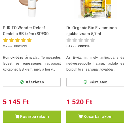
PURITO Wonder Releaf
Dr. Organic Bio E vitaminos
Centella BB krém (SPF30
ajakbalzsam 5,7ml
PA+++) #27 - Sand beige 30ml
Cikksz.
BB03713
Cikksz.
PRP334
Homok-bézs árnyalat.
Természetes
Az E-vitamin, mely antioxidáns és
fedést és egészséges ragyogást
nedvességpótló hatású, tápláló és
kölcsönző BB krém, mely a bőr v...
bőrpuhító shea vajjal, továbbá ...
Készleten
Készleten
5 145 Ft
1 520 Ft
Kosárba rakom
Kosárba rakom