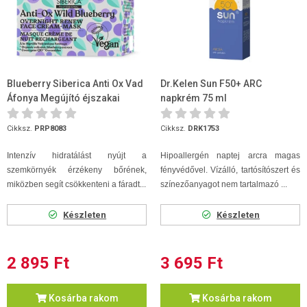
Blueberry Siberica Anti Ox Vad
Dr.Kelen Sun F50+ ARC
Áfonya Megújító éjszakai
napkrém 75 ml
arckrém-maszk 50ml
Cikksz.
PRP8083
Cikksz.
DRK1753
Intenzív hidratálást nyújt a
Hipoallergén naptej arcra magas
szemkörnyék érzékeny bőrének,
fényvédővel. Vízálló, tartósítószert és
miközben segít csökkenteni a fáradt...
színezőanyagot nem tartalmazó ...
Készleten
Készleten
2 895 Ft
3 695 Ft
Kosárba rakom
Kosárba rakom