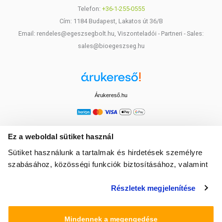
Telefon:
+36-1-255-0555
Cím: 1184 Budapest, Lakatos út 36/B
Email: rendeles@egeszsegbolt.hu, Viszonteladói - Partneri - Sales:
sales@bioegeszseg.hu
Árukereső.hu
Ez a weboldal sütiket használ
Sütiket használunk a tartalmak és hirdetések személyre
szabásához, közösségi funkciók biztosításához, valamint
weboldalforgalmunk elemzéséhez. Ezenkívül közösségi
Részletek megjelenítése
média-, hirdető- és elemező partnereinkkel megosztjuk az
Ön weboldalhasználatra vonatkozó adatait, akik
kombinálhatják az adatokat más olyan adatokkal,
Mindennek a megengedése