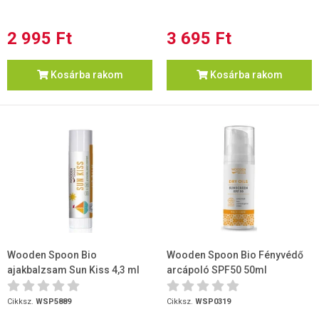
2 995 Ft
3 695 Ft
Kosárba rakom
Kosárba rakom
Wooden Spoon Bio
Wooden Spoon Bio Fényvédő
ajakbalzsam Sun Kiss 4,3 ml
arcápoló SPF50 50ml
Cikksz.
WSP5889
Cikksz.
WSP0319