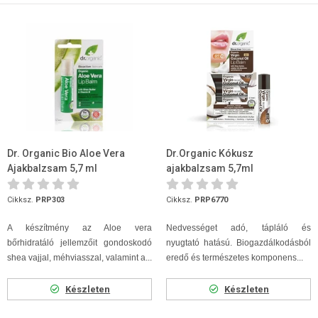
Dr. Organic Bio Aloe Vera
Dr.Organic Kókusz
Ajakbalzsam 5,7 ml
ajakbalzsam 5,7ml
Cikksz.
PRP303
Cikksz.
PRP6770
A készítmény az Aloe vera
Nedvességet adó, tápláló és
bőrhidratáló jellemzőit gondoskodó
nyugtató hatású. Biogazdálkodásból
shea vajjal, méhviasszal, valamint a...
eredő és természetes komponens...
Készleten
Készleten