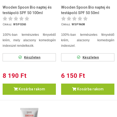
Wooden Spoon Bio naptej és
Wooden Spoon Bio naptej és
testápoló SPF 50 100ml
testápoló SPF 50 50ml
Cikksz.
WSP0265
Cikksz.
WSP9608
100%-ban természetes fényvédő
100%-ban természetes fényvédő
krém, mely alacsony komedogén
krém, alacsony komedogén
indexszel rendelkezik.
indexszel.
Készleten
Készleten
8 190 Ft
6 150 Ft
Kosárba rakom
Kosárba rakom