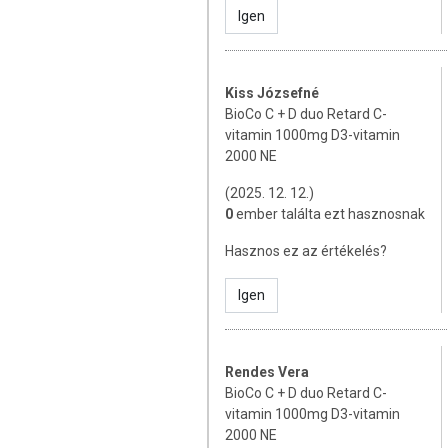
Igen
Hatóanyagok 1 tablettában - NRV % *
C-vitamin 1000 mg - 1250 %
D3- vitamin 50 µg (2000 NE**) - 
Kiss Józsefné
BioCo C + D duo Retard C-
* NRV% Vitaminok és ásványi anyagok napi
vitamin 1000mg D3-vitamin
** NE (Nemzetközi Egység)
2000 NE
TOVÁBBI TUDNIVALÓK
(2025. 12. 12.)
0
ember találta ezt hasznosnak
Tárolás:
A készítményt tartsa gyermekektő
A termék kupakját mindig gondosan zárja
Hasznos ez az értékelés?
Minőségét megőrzi:
Lásd a csomagoláson
Igen
Gyártja és forgalmazza:
BioCo Magyaror
Az étrend-kiegészítők az érvényben lev
Rendes Vera
hagyományos étrend kiegészítését szolg
BioCo C + D duo Retard C-
az étrend-kiegészítők kedvező életta
vitamin 1000mg D3-vitamin
reklámozásuk során nem engedélyezett
2000 NE