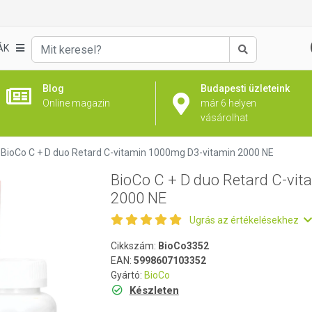
tamin 1000mg D3-vitamin 2000 NE
ÁK
Keresés
Blog
Budapesti üzleteink
Online magazin
már 6 helyen
vásárolhat
BioCo C + D duo Retard C-vitamin 1000mg D3-vitamin 2000 NE
BioCo C + D duo Retard C-vi
2000 NE
Ugrás az értékelésekhez
Cikkszám:
BioCo3352
EAN:
5998607103352
Gyártó:
BioCo
Készleten