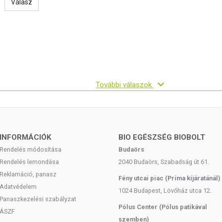
Válasz
ozott, vegyes étrendet és az egészséges életmódot! A termék nem
 használatát beszélje meg kezelőorvosával. Az ajánlott napi
e szedje a készítményt, ha az összetevők bármelyikére érzékeny
tandó!
További válaszok
INFORMÁCIÓK
BIO EGÉSZSÉG BIOBOLT
Rendelés módosítása
Budaörs
Rendelés lemondása
2040 Budaörs, Szabadság út 61.
Reklamáció, panasz
Fény utcai piac (Príma kijáratánál)
Adatvédelem
1024 Budapest, Lövőház utca 12.
Panaszkezelési szabályzat
Pólus Center (Pólus patikával
ÁSZF
szemben)