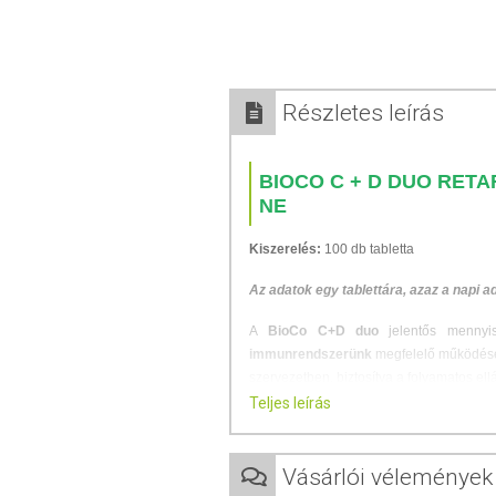
Részletes leírás
BIOCO C + D DUO RETAR
NE
Kiszerelés:
100 db tabletta
Az adatok egy tablettára, azaz a napi 
A
BioCo C+D duo
jelentős menny
immunrendszerünk
megfelelő működéséh
szervezetben, biztosítva a folyamatos ellá
Teljes leírás
Fogyasztása különösen ajánlott a téli 
kap, és a D-vitamin pótlása indokolt lehet
Vásárlói vélemények
A D-vitamin segíthet az alábbiakban: