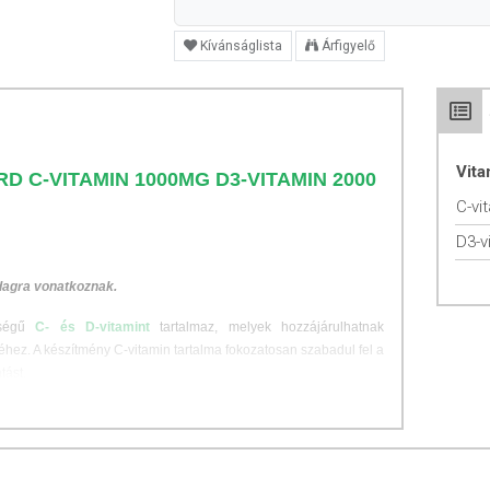
Kívánságlista
Árfigyelő
Vit
D C-VITAMIN 1000MG D3-VITAMIN 2000
C-vi
D3-v
adagra vonatkoznak.
iségű
C- és D-vitamint
tartalmaz, melyek hozzájárulhatnak
ez. A készítmény C-vitamin tartalma fokozatosan szabadul fel a
tást.
hónapokban, amikor a szervezet kevesebb természetes napfényt
.