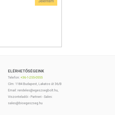
Jelentem
ELÉRHETŐSÉGEINK
Telefon:
+36-1-255-0555
Cím: 1184 Budapest, Lakatos út 36/B
Email: rendeles@egeszsegbolt.hu,
Viszonteladói - Partneri - Sales:
sales@bioegeszseg.hu