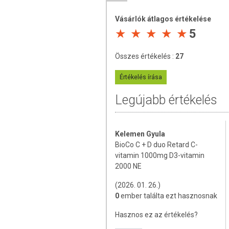
az egészséges csontozat és izomf
Vásárlók átlagos értékelése
a normál fogazat megőrzése,
5
az immunrendszer optimális műk
a kalcium és foszfor megfelelő fe
Összes értékelés :
27
A C-vitamin támogatja szervezetünket
Értékelés írása
az ideg- és immunrendszer megfe
a sejtek védelme az oxidatív stres
Legújabb értékelés
a fáradtság és a kimerültség csök
ADAGOLÁS
Kelemen Gyula
BioCo C + D duo Retard C-
Alkalmazási javaslat:
Naponta 1 tablet
vitamin 1000mg D3-vitamin
tabletta kettévágható.
2000 NE
ÖSSZETEVŐK
(2026. 01. 26.)
0
ember találta ezt hasznosnak
Összetevők:
L-aszkorbinsav; tömegnövelő
cellulóz); fényező anyagok (zsírsavak, pol
Hasznos ez az értékelés?
mg/filmtabletta); csomósodást gátlók (zsí