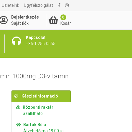
Üzleteink
Ügyfélszolgálat
3 590 Ft
Kosárba rakom
Bejelentkezés
0
Kosár
Saját fiók
Kapcsolat
+36-1-255-0555
tamin 1000mg D3-vitamin
Készletinformáció
Központi raktár
Szállítható
Bartók Béla
Átvehető ma 19:00-ig