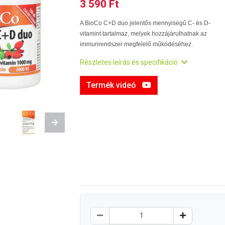
3 590 Ft
A BioCo C+D duo jelentős mennyiségű C- és D-
vitamint tartalmaz, melyek hozzájárulhatnak az
immunrendszer megfelelő működéséhez.
Részletes leírás és specifikáció
Termék videó
Next