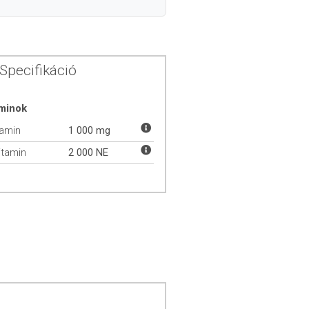
Specifikáció
aminok
tamin
1 000 mg
itamin
2 000 NE