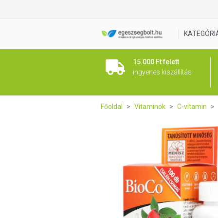
BioCo C + D duo Retard C-vi
KATEGÓRI
15.000 Ft felett
ingyenes kiszállítás
Főoldal
Vitaminok
C-vitamin