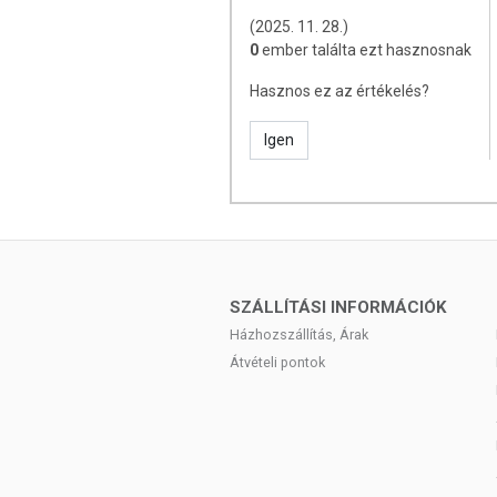
tulajdonítani.
(2025. 11. 28.)
A termék nem helyettesíti a kiegyensúly
0
ember találta ezt hasznosnak
gyógyít betegségeket! Betegség esetén
Hasznos ez az értékelés?
fogyasztási mennyiséget ne lépje túl! N
vagy allergiás! Kisgyermektől elzárva tar
Igen
SZÁLLÍTÁSI INFORMÁCIÓK
Házhozszállítás, Árak
Átvételi pontok