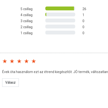
unkció fenntartása,
5 csillag
26
4 csillag
1
ödése,
3 csillag
0
lszívódása.
2 csillag
0
 a következő módon:
1 csillag
0
lelő működésének elősegítése,
sz ellen,
kentése.
tát bő folyadékkal kell bevenni. Nyelési nehézség esetén a
Évek óta használom ezt az étrend kiegészítőt. JÓ termék, változatla
Válasz
 anyagok (mikrokristályos cellulóz, hidroxipropil-metil-
ivinil-alkohol, polietilénglikol); csipkebogyó kivonat (20
rsavak magnéziumsói); kolekalciferol.