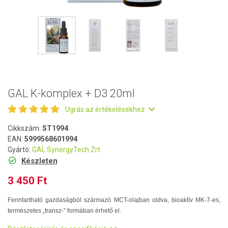
GAL K-komplex + D3 20ml
Ugrás az értékelésekhez
Cikkszám:
ST1994
EAN:
5999568601994
Gyártó:
GAL SynergyTech Zrt.
Készleten
3 450 Ft
Fenntartható gazdaságból származó MCT-olajban oldva, bioaktív MK-7-es,
természetes „transz-” formában érhető el.