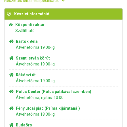
Részletes leírás és specifikáció
Készletinformáció
Központi raktár
Szállítható
Bartók Béla
Átvehető ma 19:00-ig
Szent István körút
Átvehető ma 19:00-ig
Rákóczi út
Átvehető ma 19:00-ig
Pólus Center (Pólus patikával szemben)
Átvehető ma, nyitás: 10:00
Fény utcai piac (Príma kijáratánál)
Átvehető ma 18:30-ig
Budaörs