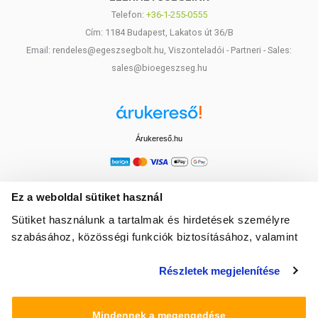
Telefon:
+36-1-255-0555
Cím: 1184 Budapest, Lakatos út 36/B
Email: rendeles@egeszsegbolt.hu, Viszonteladói - Partneri - Sales:
sales@bioegeszseg.hu
Árukereső.hu
Ez a weboldal sütiket használ
Sütiket használunk a tartalmak és hirdetések személyre
szabásához, közösségi funkciók biztosításához, valamint
weboldalforgalmunk elemzéséhez. Ezenkívül közösségi
Részletek megjelenítése
média-, hirdető- és elemező partnereinkkel megosztjuk az
Ön weboldalhasználatra vonatkozó adatait, akik
kombinálhatják az adatokat más olyan adatokkal,
Mindennek a megengedése