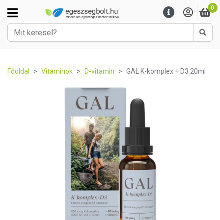
0
Kere
Főoldal
Vitaminok
D-vitamin
GAL K-komplex + D3 20ml