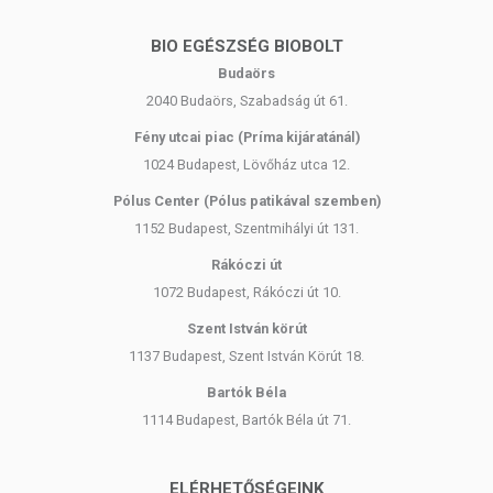
csomagolásán találják meg.
BIO EGÉSZSÉG BIOBOLT
Budaörs
Az étrend-kiegészítők az érvényben levő európai uniós szabályozás
2040 Budaörs, Szabadság út 61.
szerint élelmiszereknek minősülnek, amelyek a hagyományos étrend
kiegészítését szolgálják, és koncentrált formában tartalmaznak
Fény utcai piac (Príma kijáratánál)
tápanyagokat. Bár az étrend-kiegészítők kedvező élettani
1024 Budapest, Lövőház utca 12.
hatással rendelkezhetnek, amely egyénenként eltérő lehet, jelölésük,
megjelenítésük, és reklámozásuk során nem engedélyezett a
Pólus Center (Pólus patikával szemben)
készítményeknek betegséget megelőző vagy gyógyító
1152 Budapest, Szentmihályi út 131.
hatást tulajdonítani.
Rákóczi út
A termék nem helyettesíti a kiegyensúlyozott, vegyes étrendet és az
1072 Budapest, Rákóczi út 10.
egészséges életmódot! A termék nem gyógyít betegségeket! A termék
Szent István körút
nem az orvosi kezelés helyettesítésére alkalmas! Betegség esetén
használatát beszélje meg kezelőorvosával. Az ajánlott napi
1137 Budapest, Szent István Körút 18.
fogyasztási mennyiséget ne lépje túl! Ne szedje a készítményt, ha az
Bartók Béla
összetevők bármelyikére érzékeny vagy allergiás! Kisgyermektől
1114 Budapest, Bartók Béla út 71.
elzárva tartandó!
ELÉRHETŐSÉGEINK