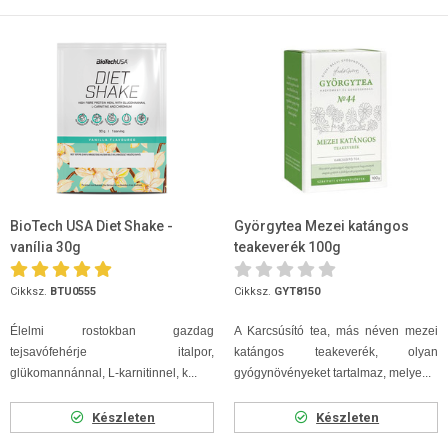
BioTech USA Diet Shake -
Györgytea Mezei katángos
vanília 30g
teakeverék 100g
Cikksz.
BTU0555
Cikksz.
GYT8150
Élelmi rostokban gazdag
A Karcsúsító tea, más néven mezei
tejsavófehérje italpor,
katángos teakeverék, olyan
glükomannánnal, L-karnitinnel, k...
gyógynövényeket tartalmaz, melye...
Készleten
Készleten