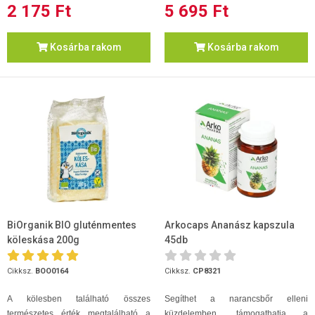
2 175 Ft
5 695 Ft
Kosárba rakom
Kosárba rakom
BiOrganik BIO gluténmentes
Arkocaps Ananász kapszula
köleskása 200g
45db
Cikksz.
BOO0164
Cikksz.
CP8321
A kölesben található összes
Segíthet a narancsbőr elleni
természetes érték megtalálható a
küzdelemben, támogathatja a