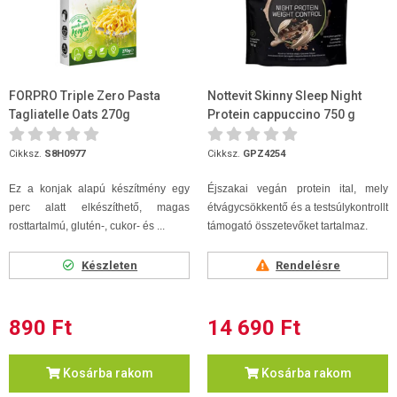
FORPRO Triple Zero Pasta
Nottevit Skinny Sleep Night
Tagliatelle Oats 270g
Protein cappuccino 750 g
Cikksz.
S8H0977
Cikksz.
GPZ4254
Ez a konjak alapú készítmény egy
Éjszakai vegán protein ital, mely
perc alatt elkészíthető, magas
étvágycsökkentő és a testsúlykontrollt
rosttartalmú, glutén-, cukor- és ...
támogató összetevőket tartalmaz.
Készleten
Rendelésre
890 Ft
14 690 Ft
Kosárba rakom
Kosárba rakom