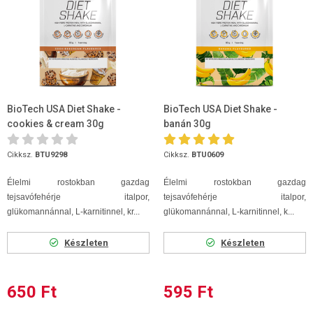
BioTech USA Diet Shake -
BioTech USA Diet Shake -
cookies & cream 30g
banán 30g
Cikksz.
BTU9298
Cikksz.
BTU0609
Élelmi rostokban gazdag
Élelmi rostokban gazdag
tejsavófehérje italpor,
tejsavófehérje italpor,
glükomannánnal, L-karnitinnel, kr...
glükomannánnal, L-karnitinnel, k...
Készleten
Készleten
650 Ft
595 Ft