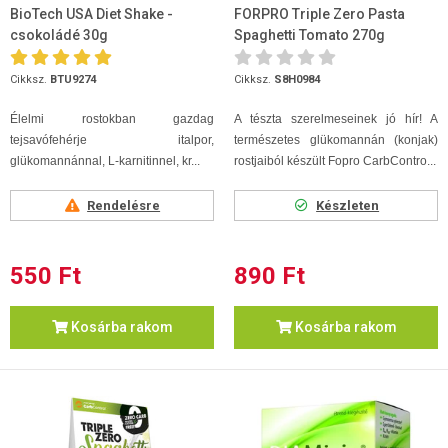
BioTech USA Diet Shake -
FORPRO Triple Zero Pasta
csokoládé 30g
Spaghetti Tomato 270g
Cikksz.
BTU9274
Cikksz.
S8H0984
Élelmi rostokban gazdag
A tészta szerelmeseinek jó hír! A
tejsavófehérje italpor,
természetes glükomannán (konjak)
glükomannánnal, L-karnitinnel, kr...
rostjaiból készült Fopro CarbContro...
Rendelésre
Készleten
550 Ft
890 Ft
Kosárba rakom
Kosárba rakom