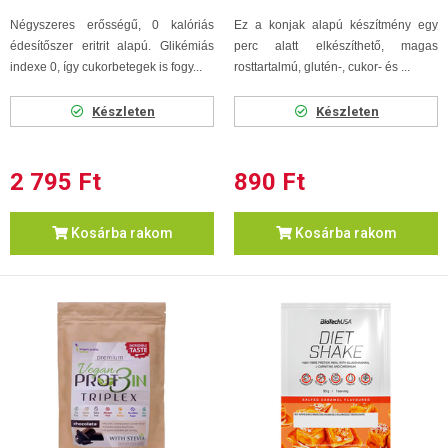
Négyszeres erősségű, 0 kalóriás
Ez a konjak alapú készítmény egy
édesítőszer eritrit alapú. Glikémiás
perc alatt elkészíthető, magas
indexe 0, így cukorbetegek is fogy...
rosttartalmú, glutén-, cukor- és ...
Készleten
Készleten
2 795 Ft
890 Ft
Kosárba rakom
Kosárba rakom