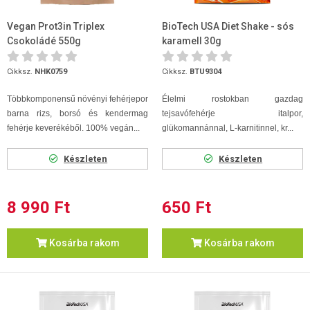
Vegan Prot3in Triplex
BioTech USA Diet Shake - sós
Csokoládé 550g
karamell 30g
Cikksz.
NHK0759
Cikksz.
BTU9304
Többkomponensű növényi fehérjepor
Élelmi rostokban gazdag
barna rizs, borsó és kendermag
tejsavófehérje italpor,
fehérje keverékéből. 100% vegán...
glükomannánnal, L-karnitinnel, kr...
Készleten
Készleten
8 990 Ft
650 Ft
Kosárba rakom
Kosárba rakom