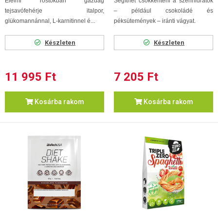
Élelmi rostokban gazdag
Segíthet csökkenteni a szénhidrátok
tejsavófehérje italpor,
– például csokoládé és
glükomannánnal, L-karnitinnel é...
péksütemények – iránti vágyat.
Készleten
Készleten
11 995 Ft
7 205 Ft
Kosárba rakom
Kosárba rakom