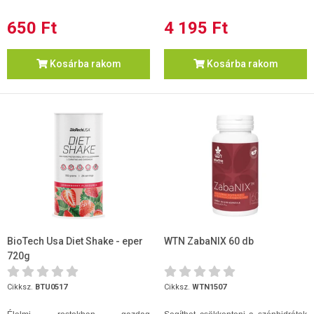
650 Ft
4 195 Ft
Kosárba rakom
Kosárba rakom
BioTech Usa Diet Shake - eper
WTN ZabaNIX 60 db
720g
Cikksz.
BTU0517
Cikksz.
WTN1507