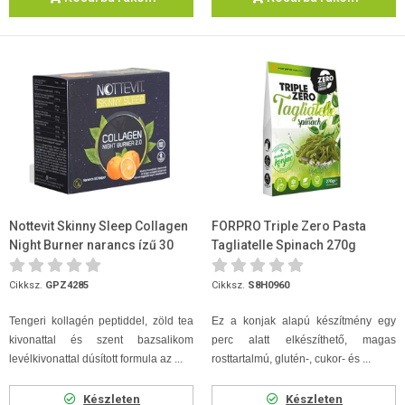
Nottevit Skinny Sleep Collagen
FORPRO Triple Zero Pasta
Night Burner narancs ízű 30
Tagliatelle Spinach 270g
tasak
Cikksz.
GPZ4285
Cikksz.
S8H0960
Tengeri kollagén peptiddel, zöld tea
Ez a konjak alapú készítmény egy
kivonattal és szent bazsalikom
perc alatt elkészíthető, magas
levélkivonattal dúsított formula az ...
rosttartalmú, glutén-, cukor- és ...
Készleten
Készleten