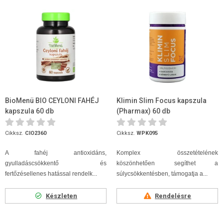
BioMenü BIO CEYLONI FAHÉJ
Klimin Slim Focus kapszula
kapszula 60 db
(Pharmax) 60 db
Cikksz.
CIO2360
Cikksz.
WPK095
A fahéj antioxidáns,
Komplex összetételének
gyulladáscsökkentő és
köszönhetően segíthet a
fertőzésellenes hatással rendelk...
súlycsökkentésben, támogatja a...
Készleten
Rendelésre