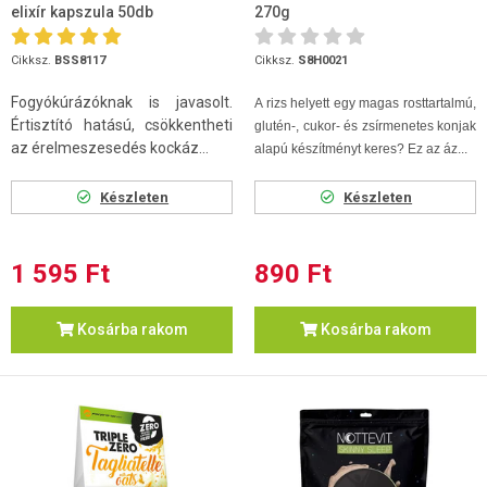
elixír kapszula 50db
270g
Cikksz.
BSS8117
Cikksz.
S8H0021
Fogyókúrázóknak is javasolt.
A rizs helyett egy magas rosttartalmú,
Értisztító hatású, csökkentheti
glutén-, cukor- és zsírmenetes konjak
az érelmeszesedés kockáz...
alapú készítményt keres? Ez az áz...
Készleten
Készleten
1 595 Ft
890 Ft
Kosárba rakom
Kosárba rakom