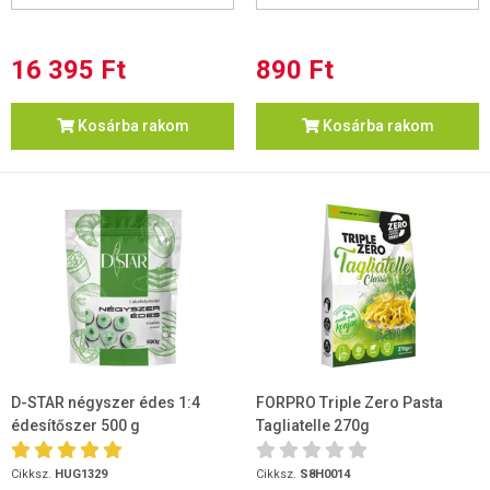
16 395 Ft
890 Ft
Kosárba rakom
Kosárba rakom
D-STAR négyszer édes 1:4
FORPRO Triple Zero Pasta
édesítőszer 500 g
Tagliatelle 270g
Cikksz.
HUG1329
Cikksz.
S8H0014