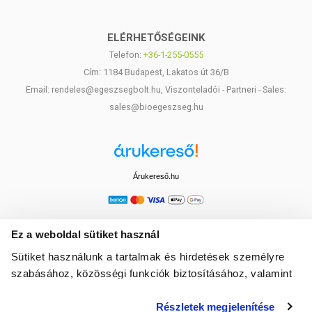
ELÉRHETŐSÉGEINK
Telefon:
+36-1-255-0555
Cím: 1184 Budapest, Lakatos út 36/B
Email: rendeles@egeszsegbolt.hu, Viszonteladói - Partneri - Sales:
sales@bioegeszseg.hu
Árukereső.hu
Ez a weboldal sütiket használ
Sütiket használunk a tartalmak és hirdetések személyre
szabásához, közösségi funkciók biztosításához, valamint
weboldalforgalmunk elemzéséhez. Ezenkívül közösségi
Részletek megjelenítése
média-, hirdető- és elemező partnereinkkel megosztjuk az