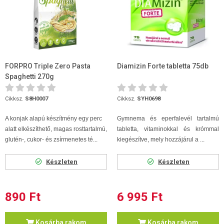
FORPRO Triple Zero Pasta
Diamizin Forte tabletta 75db
Spaghetti 270g
Cikksz.
S8H0007
Cikksz.
SYH0698
A konjak alapú készítmény egy perc
Gymnema és eperfalevél tartalmú
alatt elkészíthető, magas rosttartalmú,
tabletta, vitaminokkal és krómmal
glutén-, cukor- és zsírmenetes té...
kiegészítve, mely hozzájárul a ...
Készleten
Készleten
890 Ft
6 995 Ft
Kosárba rakom
Kosárba rakom