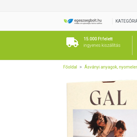
GAL Magnézium-biszglicinát
KATEGÓRI
15.000 Ft felett
ingyenes kiszállítás
Főoldal
Ásványi anyagok, nyomel