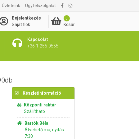
Üzleteink
Ügyfélszolgálat
5 290 Ft
Kosárba rakom
Bejelentkezés
0
Kosár
Saját fiók
Kapcsolat
+36-1-255-0555
90db
Készletinformáció
Központi raktár
Szállítható
Bartók Béla
Átvehető ma, nyitás:
7:30