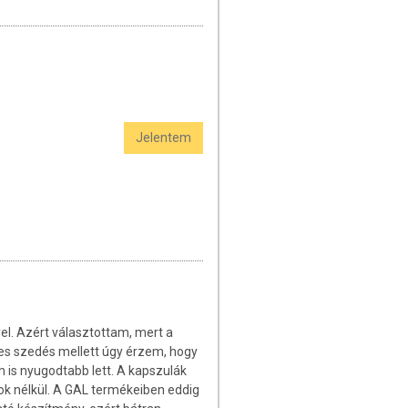
Jelentem
l. Azért választottam, mert a
res szedés mellett úgy érzem, hogy
 is nyugodtabb lett. A kapszulák
gok nélkül. A GAL termékeiben eddig