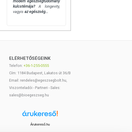
modern egészségtudomány
kulcstémája?
A longevity,
vagyis
az egészség...
ELÉRHETŐSÉGEINK
Telefon:
+36-1-255-0555
Cím: 1184 Budapest, Lakatos út 36/B
Email: rendeles@egeszsegbolt.hu,
Viszonteladói - Partneri - Sales:
sales@bioegeszseg.hu
Árukereső.hu