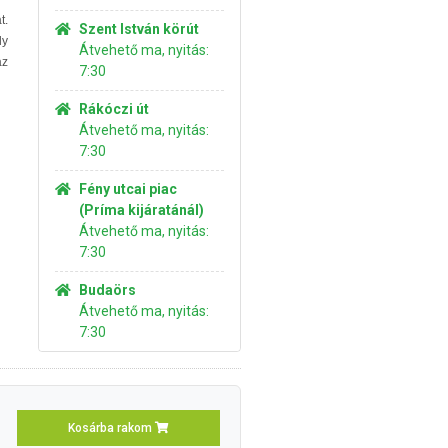
t.
Szent István körút
ly
Átvehető ma, nyitás:
az
7:30
Rákóczi út
Átvehető ma, nyitás:
7:30
Fény utcai piac
(Príma kijáratánál)
Átvehető ma, nyitás:
7:30
Budaörs
Átvehető ma, nyitás:
7:30
Kosárba rakom