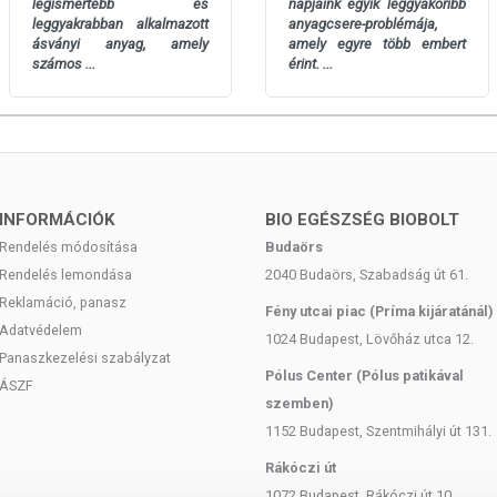
 gyakori jelenség még a szerves formáknál is, hogy hasmenést
legismertebb és
napjaink egyik leggyakoribb
leggyakrabban alkalmazott
anyagcsere-problémája,
ben tartalmazzák a jelölt szerves formát. A nem “fully reacted”
ásványi anyag, amely
amely egyre több embert
 mindig magasabb, emellett olcsóbb alapanyagok is, tehát
számos ...
érint. ...
d” változatot használunk mindenből, így magnéziumból is.
LAT
obb, ha az egyik kapszulát este szedjük be vacsora után vagy
INFORMÁCIÓK
BIO EGÉSZSÉG BIOBOLT
yik étkezés után. Amennyiben táplálkozásunk nem magnéziumdús
Rendelés módosítása
Budaörs
űekben, puhatestűekben, zöldleveles zöldségekben, quinoában,
 úgy érdemes lehet napi 2-4 kapszula fogyasztása, ez
Rendelés lemondása
2040 Budaörs, Szabadság út 61.
őtt, akár éjjeli gyomorégés esetén is segíthet, illetve az alvásban
Reklamáció, panasz
Fény utcai piac (Príma kijáratánál)
Adatvédelem
1024 Budapest, Lövőház utca 12.
Panaszkezelési szabályzat
Pólus Center (Pólus patikával
ÁSZF
szemben)
icinát („fully reacted”), pullulán (Plantcaps® vegán kapszula).
1152 Budapest, Szentmihályi út 131.
apszula):
Rákóczi út
ium-biszglicinát: 1720 mg
1072 Budapest, Rákóczi út 10.