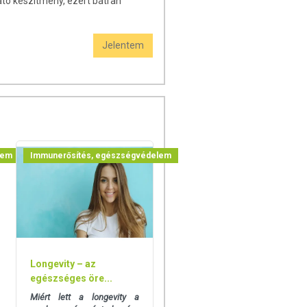
tó készítmény, ezért bátran
Jelentem
lem
Immunerősítés, egészségvédelem
Longevity – az
egészséges öre...
Miért lett a longevity a