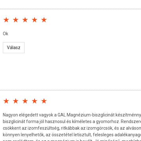
– és teafogyasztás mind fokozzák a magnézium kiürülését a
mhiány mára általánossá vált, így a pótlása szinte mindenki
tolni?
Ok
legendő magnéziumot, ezért az étrendünktől függően érdemes
aponta legalább 400 mg elemi magnéziumhoz jussunk
. A
Válasz
zségügyi előnnyel jár, ezek röviden:
ozza az izomzat regenerációját
ú
szeri problémákat
 inzulinérzékenységet
ondolkodást, több energiát eredményez
itamin működése
Nagyon elégedett vagyok a GAL Magnézium-biszglicinát készítménnye
ő magnéziumfajtát?
biszglicinát forma jól hasznosul és kíméletes a gyomorhoz. Rendsze
csökkent az izomfeszültség, ritkábbak az izomgörcsök, és az alvásom
elszívódása nagyon változó, ami jelentősen befolyásolja a
könnyen lenyelhetők, az összetétel letisztult, felesleges adalékanya
metlen tüneteket. Bizonyos magnéziumtermékek hasmenést, laza