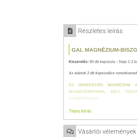
Részletes leírás
GAL MAGNÉZIUM-BISZG
Kiszerelés:
90 db kapszula – Napi 1-2 ka
Az adatok 2 db kapszulára vonatkoznak
ÚJ GENERÁCIÓS MAGNÉZIUM A 
MAGNÉZIUMFORMA, MELY FOG
GYOMRÚAKNAK.
Sokféle magnéziumforma létezik, amel
Teljes leírás
ismerni a nevét egy jól hasznosuló for
székletet? Ha igen, akkor kevésbé haszno
e? Ha nem, akkor a magnézium jelentős
Vásárlói vélemények
maradt.