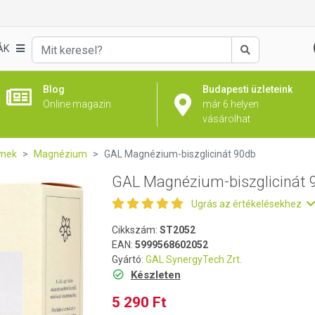
 90db
ÁK
Keresés
Blog
Budapesti üzleteink
Online magazin
már 6 helyen
vásárolhat
emek
Magnézium
GAL Magnézium-biszglicinát 90db
GAL Magnézium-biszglicinát 
Ugrás az értékelésekhez
Cikkszám:
ST2052
EAN:
5999568602052
Gyártó:
GAL SynergyTech Zrt.
Készleten
5 290 Ft