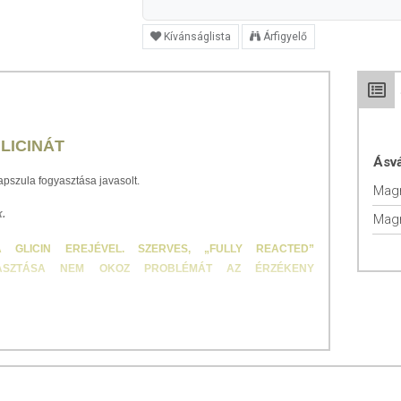
Kívánságlista
Árfigyelő
LICINÁT
Ásv
pszula fogyasztása javasolt.
.
Mag
GLICIN EREJÉVEL. SZERVES, „FULLY REACTED”
YASZTÁSA NEM OKOZ PROBLÉMÁT AZ ÉRZÉKENY
yek hasznosulásában jelentős különbségek vannak. Nem elég
mának, ugyanis az két lényeges dolgot nem árul el: okoz-e laza
sul… A másik, hogy „fully reacted”, azaz teljesen reagált forma-
 része nem a jelzett formában van, hanem szervetlen formában