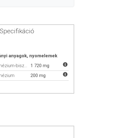
Specifikáció
ányi anyagok, nyomelemek
Magnézium-biszglicinát
1 720 mg
nézium
200 mg